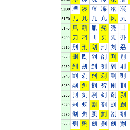
凐
凑
凒
凓
凔
凕
51D0
几
凡
凢
凣
凤
凥
51E0
凰
凱
凲
凳
凴
凵
51F0
刀
刁
刂
刃
刄
刅
5200
刐
刑
划
刓
刔
刕
5210
删
刡
刢
刣
判
別
5220
到
刱
刲
刳
刴
刵
5230
剀
剁
剂
剃
剄
剅
5240
剐
剑
剒
剓
剔
剕
5250
剠
剡
剢
剣
剤
剥
5260
剰
剱
割
剳
剴
創
5270
劀
劁
劂
劃
劄
劅
5280
劐
劑
劒
劓
劔
劕
5290