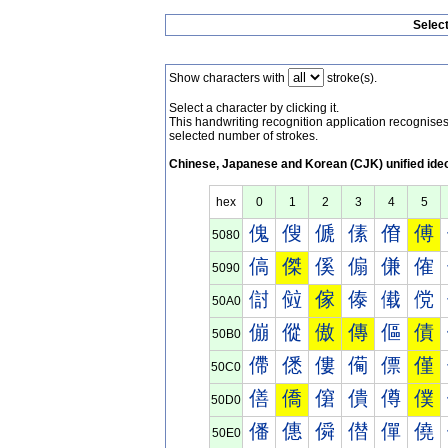
Selec
Show characters with
stroke(s).
Select a character by clicking it.
This handwriting recognition application recognis
selected number of strokes.
Chinese, Japanese and Korean (CJK) unified ide
hex
0
1
2
3
4
5
傀
傁
傂
傃
傄
傅
5080
傐
傑
傒
傓
傔
傕
5090
傠
傡
傢
傣
傤
傥
50A0
傰
傱
傲
傳
傴
債
50B0
僀
僁
僂
僃
僄
僅
50C0
僐
僑
僒
僓
僔
僕
50D0
僠
僡
僢
僣
僤
僥
50E0