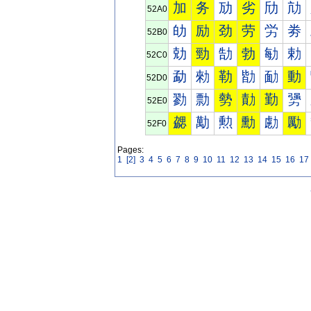
加
务
劢
劣
劤
劥
52A0
劰
励
劲
劳
労
劵
52B0
勀
勁
勂
勃
勄
勅
52C0
勐
勑
勒
勓
勔
動
52D0
勠
勡
勢
勣
勤
勥
52E0
勰
勱
勲
勳
勴
勵
52F0
Pages:
1
[2]
3
4
5
6
7
8
9
10
11
12
13
14
15
16
17