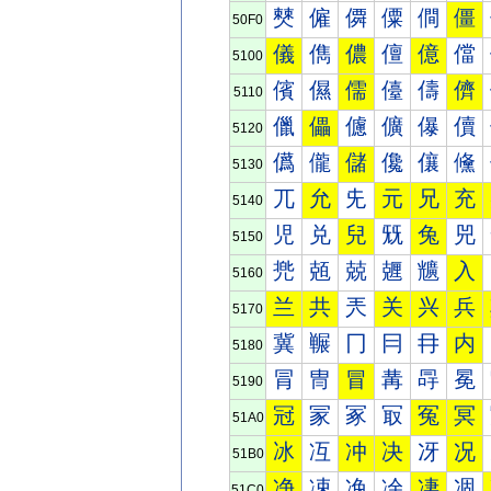
僰
僱
僲
僳
僴
僵
50F0
儀
儁
儂
儃
億
儅
5100
儐
儑
儒
儓
儔
儕
5110
儠
儡
儢
儣
儤
儥
5120
儰
儱
儲
儳
儴
儵
5130
兀
允
兂
元
兄
充
5140
児
兑
兒
兓
兔
兕
5150
兠
兡
兢
兣
兤
入
5160
兰
共
兲
关
兴
兵
5170
冀
冁
冂
冃
冄
内
5180
冐
冑
冒
冓
冔
冕
5190
冠
冡
冢
冣
冤
冥
51A0
冰
冱
冲
决
冴
况
51B0
净
凁
凂
凃
凄
凅
51C0