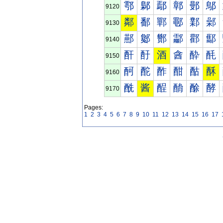
鄠
鄡
鄢
鄣
鄤
鄥
9120
鄰
鄱
鄲
鄳
鄴
鄵
9130
酀
酁
酂
酃
酄
酅
9140
酐
酑
酒
酓
酔
酕
9150
酠
酡
酢
酣
酤
酥
9160
酰
酱
酲
酳
酴
酵
9170
Pages:
1
2
3
4
5
6
7
8
9
10
11
12
13
14
15
16
17