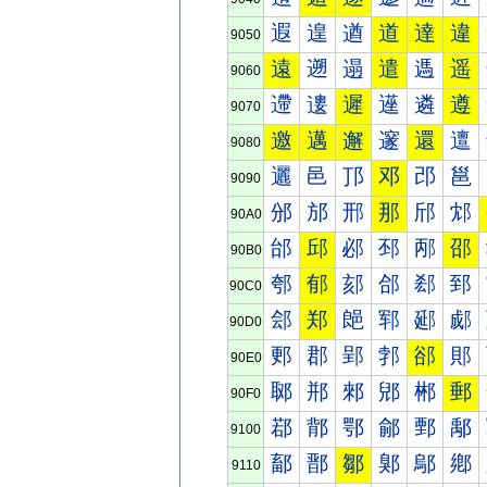
遐
遑
遒
道
達
違
9050
遠
遡
遢
遣
遤
遥
9060
遰
遱
遲
遳
遴
遵
9070
邀
邁
邂
邃
還
邅
9080
邐
邑
邒
邓
邔
邕
9090
邠
邡
邢
那
邤
邥
90A0
邰
邱
邲
邳
邴
邵
90B0
郀
郁
郂
郃
郄
郅
90C0
郐
郑
郒
郓
郔
郕
90D0
郠
郡
郢
郣
郤
郥
90E0
郰
郱
郲
郳
郴
郵
90F0
鄀
鄁
鄂
鄃
鄄
鄅
9100
鄐
鄑
鄒
鄓
鄔
鄕
9110