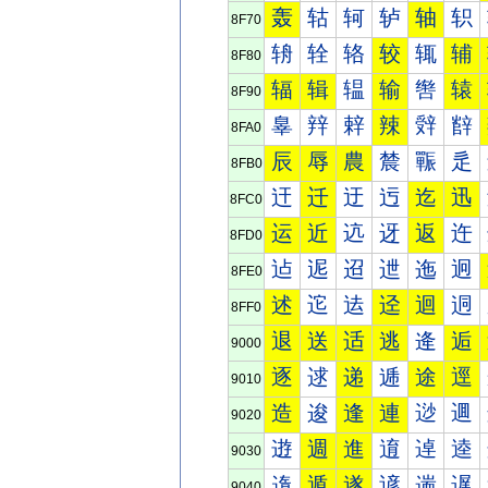
轰
轱
轲
轳
轴
轵
8F70
辀
辁
辂
较
辄
辅
8F80
辐
辑
辒
输
辔
辕
8F90
辠
辡
辢
辣
辤
辥
8FA0
辰
辱
農
辳
辴
辵
8FB0
迀
迁
迂
迃
迄
迅
8FC0
运
近
迒
迓
返
迕
8FD0
迠
迡
迢
迣
迤
迥
8FE0
述
迱
迲
迳
迴
迵
8FF0
退
送
适
逃
逄
逅
9000
逐
逑
递
逓
途
逕
9010
造
逡
逢
連
逤
逥
9020
逰
週
進
逳
逴
逵
9030
遀
遁
遂
遃
遄
遅
9040