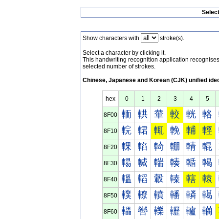
Selec
Show characters with
stroke(s).
Select a character by clicking it.
This handwriting recognition application recognis
selected number of strokes.
Chinese, Japanese and Korean (CJK) unified ide
hex
0
1
2
3
4
5
輀
輁
輂
較
輄
輅
8F00
輐
輑
輒
輓
輔
輕
8F10
輠
輡
輢
輣
輤
輥
8F20
輰
輱
輲
輳
輴
輵
8F30
轀
轁
轂
轃
轄
轅
8F40
轐
轑
轒
轓
轔
轕
8F50
轠
轡
轢
轣
轤
轥
8F60