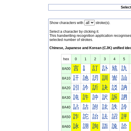
Selec
Show characters with
stroke(s).
Select a character by clicking it.
This handwriting recognition application recognis
selected number of strokes.
Chinese, Japanese and Korean (CJK) unified ide
hex
0
1
2
3
4
5
言
訁
訂
訃
訄
訅
8A00
訐
訑
訒
訓
訔
訕
8A10
訠
訡
訢
訣
訤
訥
8A20
訰
許
訲
訳
訴
訵
8A30
詀
詁
詂
詃
詄
詅
8A40
詐
詑
詒
詓
詔
評
8A50
詠
詡
詢
詣
詤
詥
8A60