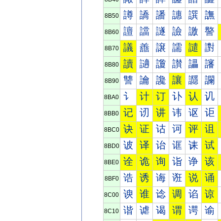
譐
譑
譒
譓
譔
譕
8B50
譠
譡
譢
譣
譤
譥
8B60
議
譱
譲
譳
譴
譵
8B70
讀
讁
讂
讃
讄
讅
8B80
讐
讑
讒
讓
讔
讕
8B90
讠
计
订
讣
认
讥
8BA0
记
讱
讲
讳
讴
讵
8BB0
诀
证
诂
诃
评
诅
8BC0
诐
译
诒
诓
诔
试
8BD0
诠
诡
询
诣
诤
该
8BE0
诰
诱
诲
诳
说
诵
8BF0
谀
谁
谂
调
谄
谅
8C00
谐
谑
谒
谓
谔
谕
8C10