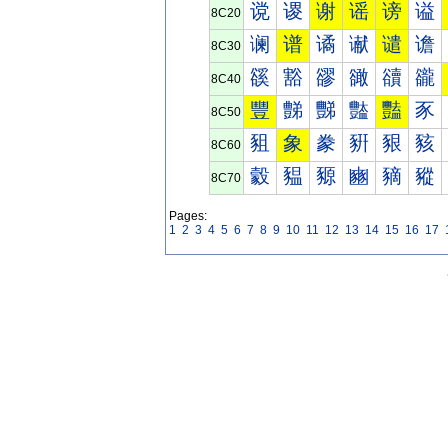
谠
谡
谢
谣
谤
谥
8C20
谰
谱
谲
谳
谴
谵
8C30
豀
豁
豂
豃
豄
豅
8C40
豐
豑
豒
豓
豔
豕
8C50
豠
象
豢
豣
豤
豥
8C60
豰
豱
豲
豳
豴
豵
8C70
Pages:
1
2
3
4
5
6
7
8
9
10
11
12
13
14
15
16
17