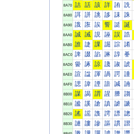
詰
話
該
詳
詴
詵
8A70
誀
誁
誂
誃
誄
誅
8A80
誐
誑
誒
誓
誔
誕
8A90
誠
誡
誢
誣
誤
誥
8AA0
誰
誱
課
誳
誴
誵
8AB0
諀
諁
諂
諃
諄
諅
8AC0
諐
諑
諒
諓
諔
諕
8AD0
諠
諡
諢
諣
諤
諥
8AE0
諰
諱
諲
諳
諴
諵
8AF0
謀
謁
謂
謃
謄
謅
8B00
謐
謑
謒
謓
謔
謕
8B10
謠
謡
謢
謣
謤
謥
8B20
謰
謱
謲
謳
謴
謵
8B30
譀
譁
譂
譃
譄
譅
8B40