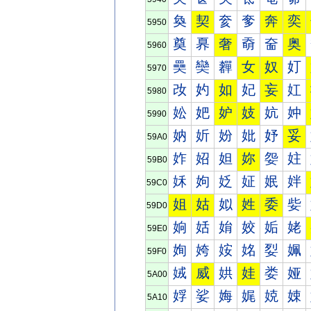
奐
契
奒
奓
奔
奕
5950
奠
奡
奢
奣
奤
奥
5960
奰
奱
奲
女
奴
奵
5970
妀
妁
如
妃
妄
妅
5980
妐
妑
妒
妓
妔
妕
5990
妠
妡
妢
妣
妤
妥
59A0
妰
妱
妲
妳
妴
妵
59B0
姀
姁
姂
姃
姄
姅
59C0
姐
姑
姒
姓
委
姕
59D0
姠
姡
姢
姣
姤
姥
59E0
姰
姱
姲
姳
姴
姵
59F0
娀
威
娂
娃
娄
娅
5A00
娐
娑
娒
娓
娔
娕
5A10