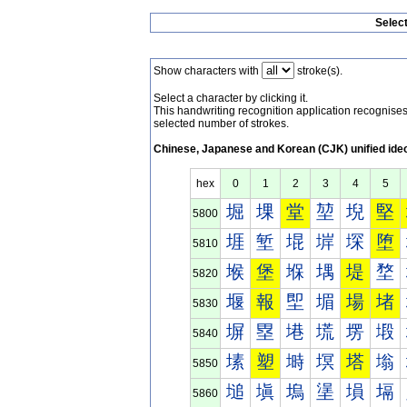
Selec
Show characters with
stroke(s).
Select a character by clicking it.
This handwriting recognition application recognis
selected number of strokes.
Chinese, Japanese and Korean (CJK) unified ide
hex
0
1
2
3
4
5
堀
堁
堂
堃
堄
堅
5800
堐
堑
堒
堓
堔
堕
5810
堠
堡
堢
堣
堤
堥
5820
堰
報
堲
堳
場
堵
5830
塀
塁
塂
塃
塄
塅
5840
塐
塑
塒
塓
塔
塕
5850
塠
塡
塢
塣
塤
塥
5860