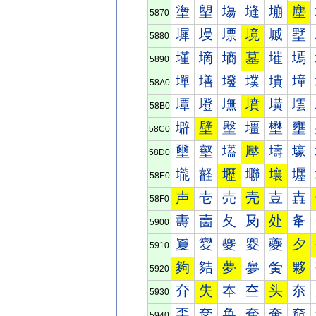
塰
塱
塲
塳
塴
塵
5870
墀
墁
墂
境
墄
墅
5880
墐
墑
墒
墓
墔
墕
5890
墠
墡
墢
墣
墤
墥
58A0
墰
墱
墲
墳
墴
墵
58B0
壀
壁
壂
壃
壄
壅
58C0
壐
壑
壒
壓
壔
壕
58D0
壠
壡
壢
壣
壤
壥
58E0
声
壱
売
壳
壴
壵
58F0
夀
夁
夂
夃
处
夅
5900
夐
夑
夒
夓
夔
夕
5910
夠
夡
夢
夣
夤
夥
5920
夰
失
夲
夳
头
夵
5930
奀
奁
奂
奃
奄
奅
5940