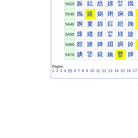
娠
娡
娢
娣
娤
娥
5A20
娰
娱
娲
娳
娴
娵
5A30
婀
婁
婂
婃
婄
婅
5A40
婐
婑
婒
婓
婔
婕
5A50
婠
婡
婢
婣
婤
婥
5A60
婰
婱
婲
婳
婴
婵
5A70
Pages:
1
2
3
4
[5]
6
7
8
9
10
11
12
13
14
15
16
17