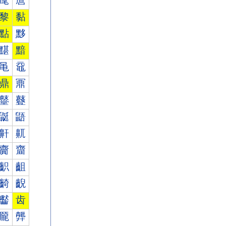
麾
麿
黎
黏
點
黟
黮
黯
黾
黿
鼎
鼏
鼞
鼟
鼮
鼯
鼾
鼿
齎
齏
齞
齟
齮
齯
齾
齿
龎
龏