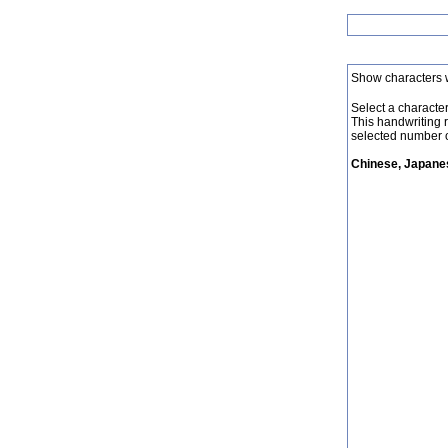
Show characters 
Select a character 
This handwriting 
selected number o
Chinese, Japanes