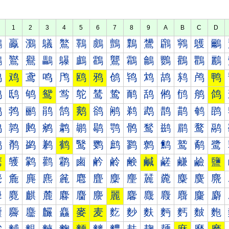
1
2
3
4
5
6
7
8
9
A
B
C
D
鸀
鸁
鸂
鸃
鸄
鸅
鸆
鸇
鸈
鸉
鸊
鸋
鸌
鸍
鸐
鸑
鸒
鸓
鸔
鸕
鸖
鸗
鸘
鸙
鸚
鸛
鸜
鸝
鸠
鸡
鸢
鸣
鸤
鸥
鸦
鸧
鸨
鸩
鸪
鸫
鸬
鸭
鸰
鸱
鸲
鸳
鸴
鸵
鸶
鸷
鸸
鸹
鸺
鸻
鸼
鸽
鹀
鹁
鹂
鹃
鹄
鹅
鹆
鹇
鹈
鹉
鹊
鹋
鹌
鹍
鹐
鹑
鹒
鹓
鹔
鹕
鹖
鹗
鹘
鹙
鹚
鹛
鹜
鹝
鹠
鹡
鹢
鹣
鹤
鹥
鹦
鹧
鹨
鹩
鹪
鹫
鹬
鹭
鹰
鹱
鹲
鹳
鹴
鹵
鹶
鹷
鹸
鹹
鹺
鹻
鹼
鹽
麀
麁
麂
麃
麄
麅
麆
麇
麈
麉
麊
麋
麌
麍
麐
麑
麒
麓
麔
麕
麖
麗
麘
麙
麚
麛
麜
麝
麠
麡
麢
麣
麤
麥
麦
麧
麨
麩
麪
麫
麬
麭