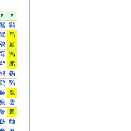
E
F
鸎
鸏
鸞
鸟
鸮
鸯
鸾
鸿
鹎
鹏
鹞
鹟
鹮
鹯
鹾
鹿
麎
麏
麞
麟
麮
麯