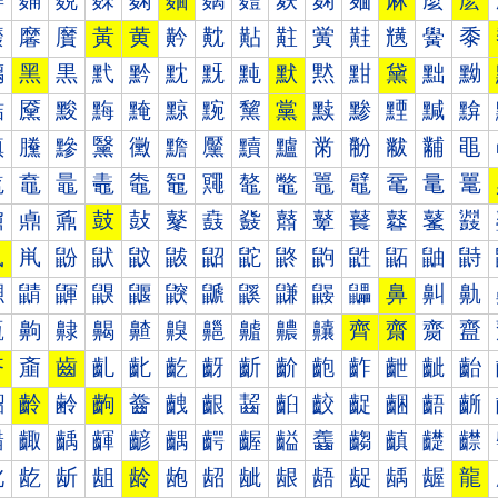
麰
麱
麲
麳
麴
麵
麶
麷
麸
麹
麺
麻
麼
麽
黀
黁
黂
黃
黄
黅
黆
黇
黈
黉
黊
黋
黌
黍
黐
黑
黒
黓
黔
黕
黖
黗
默
黙
黚
黛
黜
黝
黠
黡
黢
黣
黤
黥
黦
黧
黨
黩
黪
黫
黬
黭
黰
黱
黲
黳
黴
黵
黶
黷
黸
黹
黺
黻
黼
黽
鼀
鼁
鼂
鼃
鼄
鼅
鼆
鼇
鼈
鼉
鼊
鼋
鼌
鼍
鼐
鼑
鼒
鼓
鼔
鼕
鼖
鼗
鼘
鼙
鼚
鼛
鼜
鼝
鼠
鼡
鼢
鼣
鼤
鼥
鼦
鼧
鼨
鼩
鼪
鼫
鼬
鼭
鼰
鼱
鼲
鼳
鼴
鼵
鼶
鼷
鼸
鼹
鼺
鼻
鼼
鼽
齀
齁
齂
齃
齄
齅
齆
齇
齈
齉
齊
齋
齌
齍
齐
齑
齒
齓
齔
齕
齖
齗
齘
齙
齚
齛
齜
齝
齠
齡
齢
齣
齤
齥
齦
齧
齨
齩
齪
齫
齬
齭
齰
齱
齲
齳
齴
齵
齶
齷
齸
齹
齺
齻
齼
齽
龀
龁
龂
龃
龄
龅
龆
龇
龈
龉
龊
龋
龌
龍