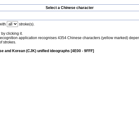
Select a Chinese character
with
stroke(s).
by clicking it.
recognition application recognises 4354 Chinese characters (yellow marked) depe
f strokes.
e and Korean (CJK) unified ideographs [4E00 - 9FFF]