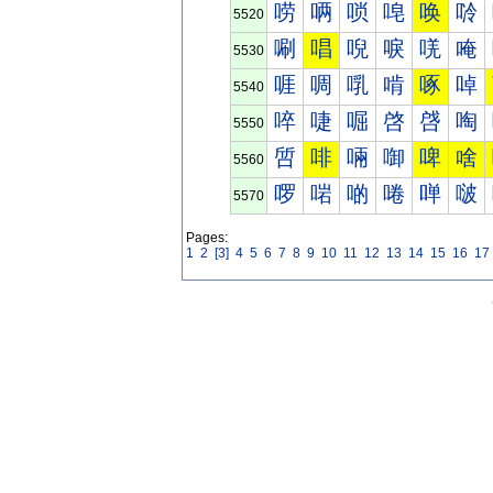
唠
唡
唢
唣
唤
唥
5520
唰
唱
唲
唳
唴
唵
5530
啀
啁
啂
啃
啄
啅
5540
啐
啑
啒
啓
啔
啕
5550
啠
啡
啢
啣
啤
啥
5560
啰
啱
啲
啳
啴
啵
5570
Pages:
1
2
[3]
4
5
6
7
8
9
10
11
12
13
14
15
16
17