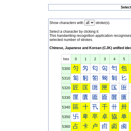
Selec
Show characters with
stroke(s).
Select a character by clicking it.
This handwriting recognition application recognis
selected number of strokes.
Chinese, Japanese and Korean (CJK) unified ide
hex
0
1
2
3
4
5
匀
匁
匂
匃
匄
包
5300
匐
匑
匒
匓
匔
匕
5310
匠
匡
匢
匣
匤
匥
5320
匰
匱
匲
匳
匴
匵
5330
區
十
卂
千
卄
卅
5340
卐
卑
卒
卓
協
单
5350
占
卡
卢
卣
卤
卥
5360