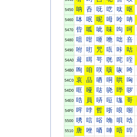
呐
呑
呒
呓
呔
呕
5450
呠
呡
呢
呣
呤
呥
5460
呰
呱
呲
味
呴
呵
5470
咀
咁
咂
咃
咄
咅
5480
咐
咑
咒
咓
咔
咕
5490
咠
咡
咢
咣
咤
咥
54A0
咰
咱
咲
咳
咴
咵
54B0
哀
品
哂
哃
哄
哅
54C0
哐
哑
哒
哓
哔
哕
54D0
哠
員
哢
哣
哤
哥
54E0
哰
哱
哲
哳
哴
哵
54F0
唀
唁
唂
唃
唄
唅
5500
唐
唑
唒
唓
唔
唕
5510