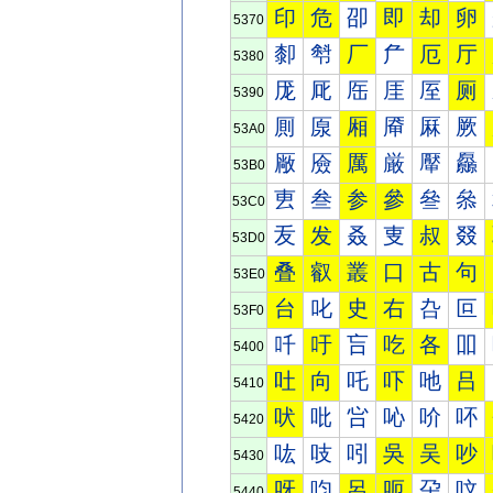
印
危
卲
即
却
卵
5370
厀
厁
厂
厃
厄
厅
5380
厐
厑
厒
厓
厔
厕
5390
厠
厡
厢
厣
厤
厥
53A0
厰
厱
厲
厳
厴
厵
53B0
叀
叁
参
參
叄
叅
53C0
叐
发
叒
叓
叔
叕
53D0
叠
叡
叢
口
古
句
53E0
台
叱
史
右
叴
叵
53F0
吀
吁
吂
吃
各
吅
5400
吐
向
吒
吓
吔
吕
5410
吠
吡
吢
吣
吤
吥
5420
吰
吱
吲
吳
吴
吵
5430
呀
呁
呂
呃
呄
呅
5440