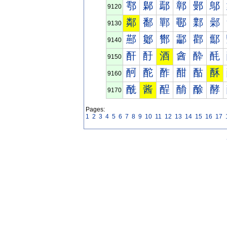
鄠
鄡
鄢
鄣
鄤
鄥
9120
鄰
鄱
鄲
鄳
鄴
鄵
9130
酀
酁
酂
酃
酄
酅
9140
酐
酑
酒
酓
酔
酕
9150
酠
酡
酢
酣
酤
酥
9160
酰
酱
酲
酳
酴
酵
9170
Pages:
1
2
3
4
5
6
7
8
9
10
11
12
13
14
15
16
17