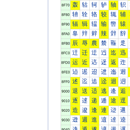
轰
轱
轲
轳
轴
轵
8F70
辀
辁
辂
较
辄
辅
8F80
辐
辑
辒
输
辔
辕
8F90
辠
辡
辢
辣
辤
辥
8FA0
辰
辱
農
辳
辴
辵
8FB0
迀
迁
迂
迃
迄
迅
8FC0
运
近
迒
迓
返
迕
8FD0
迠
迡
迢
迣
迤
迥
8FE0
述
迱
迲
迳
迴
迵
8FF0
退
送
适
逃
逄
逅
9000
逐
逑
递
逓
途
逕
9010
造
逡
逢
連
逤
逥
9020
逰
週
進
逳
逴
逵
9030
遀
遁
遂
遃
遄
遅
9040