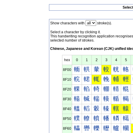
Selec
Show characters with
stroke(s).
Select a character by clicking it.
This handwriting recognition application recognis
selected number of strokes.
Chinese, Japanese and Korean (CJK) unified ide
hex
0
1
2
3
4
5
輀
輁
輂
較
輄
輅
8F00
輐
輑
輒
輓
輔
輕
8F10
輠
輡
輢
輣
輤
輥
8F20
輰
輱
輲
輳
輴
輵
8F30
轀
轁
轂
轃
轄
轅
8F40
轐
轑
轒
轓
轔
轕
8F50
轠
轡
轢
轣
轤
轥
8F60