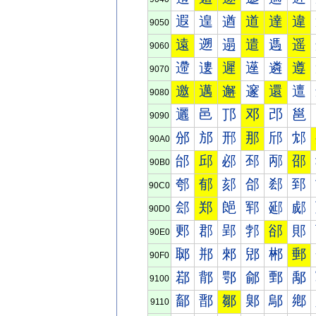
遐
遑
遒
道
達
違
9050
遠
遡
遢
遣
遤
遥
9060
遰
遱
遲
遳
遴
遵
9070
邀
邁
邂
邃
還
邅
9080
邐
邑
邒
邓
邔
邕
9090
邠
邡
邢
那
邤
邥
90A0
邰
邱
邲
邳
邴
邵
90B0
郀
郁
郂
郃
郄
郅
90C0
郐
郑
郒
郓
郔
郕
90D0
郠
郡
郢
郣
郤
郥
90E0
郰
郱
郲
郳
郴
郵
90F0
鄀
鄁
鄂
鄃
鄄
鄅
9100
鄐
鄑
鄒
鄓
鄔
鄕
9110