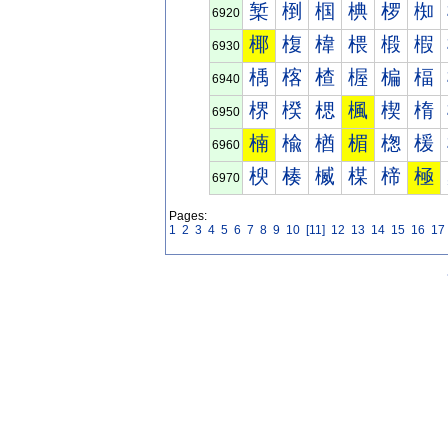
椠
椡
椢
椣
椤
椥
6920
椰
椱
椲
椳
椴
椵
6930
楀
楁
楂
楃
楄
楅
6940
楐
楑
楒
楓
楔
楕
6950
楠
楡
楢
楣
楤
楥
6960
楰
楱
楲
楳
楴
極
6970
Pages:
1
2
3
4
5
6
7
8
9
10
[11]
12
13
14
15
16
17