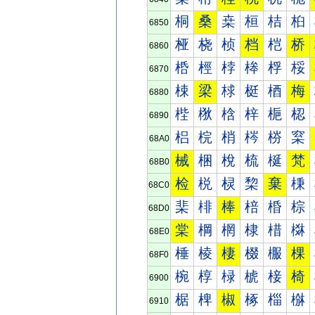
桐
桑
桒
桓
桔
桕
6850
桠
桡
桢
档
桤
桥
6860
桰
桱
桲
桳
桴
桵
6870
梀
梁
梂
梃
梄
梅
6880
梐
梑
梒
梓
梔
梕
6890
梠
梡
梢
梣
梤
梥
68A0
械
梱
梲
梳
梴
梵
68B0
检
棁
棂
棃
棄
棅
68C0
棐
棑
棒
棓
棔
棕
68D0
棠
棡
棢
棣
棤
棥
68E0
棰
棱
棲
棳
棴
棵
68F0
椀
椁
椂
椃
椄
椅
6900
椐
椑
椒
椓
椔
椕
6910