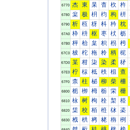
杰
東
杲
杳
杴
杵
6770
枀
极
枂
枃
构
枅
6780
析
枑
枒
枓
枔
枕
6790
枠
枡
枢
枣
枤
枥
67A0
枰
枱
枲
枳
枴
枵
67B0
柀
柁
柂
柃
柄
柅
67C0
某
柑
柒
染
柔
柕
67D0
柠
柡
柢
柣
柤
查
67E0
柰
柱
柲
柳
柴
柵
67F0
栀
栁
栂
栃
栄
栅
6800
栐
树
栒
栓
栔
栕
6810
栠
校
栢
栣
栤
栥
6820
栰
栱
栲
栳
栴
栵
6830
桀
桁
桂
桃
桄
桅
6840