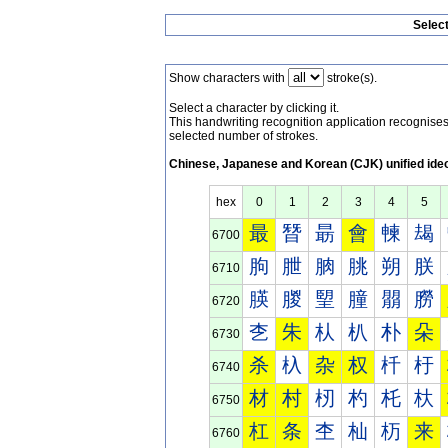
Selec
Show characters with
stroke(s).
Select a character by clicking it.
This handwriting recognition application recognis
selected number of strokes.
Chinese, Japanese and Korean (CJK) unified ide
hex
0
1
2
3
4
5
最
朁
朂
會
朄
朅
6700
朐
朑
朒
朓
朔
朕
6710
朠
朡
朢
朣
朤
朥
6720
朰
朱
朲
朳
朴
朵
6730
杀
杁
杂
权
杄
杅
6740
材
村
杒
杓
杔
杕
6750
杠
条
杢
杣
杤
来
6760