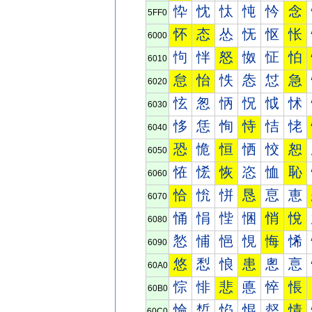
忰
忱
忲
忳
忴
念
5FF0
怀
态
怂
怃
怄
怅
6000
怐
怑
怒
怓
怔
怕
6010
怠
怡
怢
怣
怤
急
6020
怰
怱
怲
怳
怴
怵
6030
恀
恁
恂
恃
恄
恅
6040
恐
恑
恒
恓
恔
恕
6050
恠
恡
恢
恣
恤
恥
6060
恰
恱
恲
恳
恴
恵
6070
悀
悁
悂
悃
悄
悅
6080
悐
悑
悒
悓
悔
悕
6090
悠
悡
悢
患
悤
悥
60A0
悰
悱
悲
悳
悴
悵
60B0
惀
惁
惂
惃
惄
情
60C0