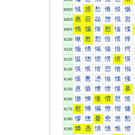
惐
惑
惒
惓
惔
惕
60D0
惠
惡
惢
惣
惤
惥
60E0
惰
惱
惲
想
惴
惵
60F0
愀
愁
愂
愃
愄
愅
6100
愐
愑
愒
愓
愔
愕
6110
愠
愡
愢
愣
愤
愥
6120
愰
愱
愲
愳
愴
愵
6130
慀
慁
慂
慃
慄
慅
6140
慐
慑
慒
慓
慔
慕
6150
慠
慡
慢
慣
慤
慥
6160
慰
慱
慲
慳
慴
慵
6170
憀
憁
憂
憃
憄
憅
6180
憐
憑
憒
憓
憔
憕
6190