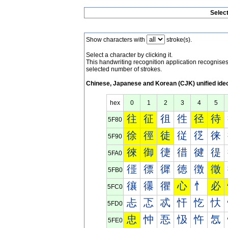
Selec
Show characters with
stroke(s).
Select a character by clicking it.
This handwriting recognition application recognis
selected number of strokes.
Chinese, Japanese and Korean (CJK) unified ide
hex
0
1
2
3
4
5
往
征
徂
徃
径
待
5F80
徐
徑
徒
従
徔
徕
5F90
徠
御
徢
徣
徤
徥
5FA0
徰
徱
徲
徳
徴
徵
5FB0
忀
忁
忂
心
忄
必
5FC0
忐
忑
忒
忓
忔
忕
5FD0
忠
忡
忢
忣
忤
忥
5FE0