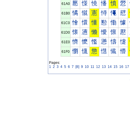
憠
憡
憢
憣
憤
憥
61A0
憰
憱
憲
憳
憴
憵
61B0
懀
懁
懂
懃
懄
懅
61C0
懐
懑
懒
懓
懔
懕
61D0
懠
懡
懢
懣
懤
懥
61E0
懰
懱
懲
懳
懴
懵
61F0
Pages:
1
2
3
4
5
6
7
[8]
9
10
11
12
13
14
15
16
17