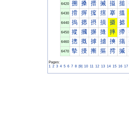
搠
搡
搢
搣
搤
搥
6420
搰
搱
搲
搳
搴
搵
6430
摀
摁
摂
摃
摄
摅
6440
摐
摑
摒
摓
摔
摕
6450
摠
摡
摢
摣
摤
摥
6460
摰
摱
摲
摳
摴
摵
6470
Pages:
1
2
3
4
5
6
7
8
[9]
10
11
12
13
14
15
16
17