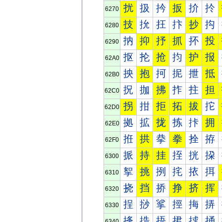
扰
扱
扲
扳
扴
扵
6270
技
抁
抂
抃
抄
抅
6280
抐
抑
抒
抓
抔
投
6290
抠
抡
抢
抣
护
报
62A0
抰
抱
抲
抳
抴
抵
62B0
拀
拁
拂
拃
拄
担
62C0
拐
拑
拒
拓
拔
拕
62D0
拠
拡
拢
拣
拤
拥
62E0
拰
拱
拲
拳
拴
拵
62F0
挀
持
挂
挃
挄
挅
6300
挐
挑
挒
挓
挔
挕
6310
挠
挡
挢
挣
挤
挥
6320
挰
挱
挲
挳
挴
挵
6330
捀
捁
捂
捃
捄
捅
6340