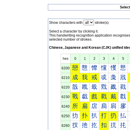
Selec
Show characters with
stroke(s).
Select a character by clicking it.
This handwriting recognition application recognis
selected number of strokes.
Chinese, Japanese and Korean (CJK) unified ide
hex
0
1
2
3
4
5
戀
戁
戂
戃
戄
戅
6200
成
我
戒
戓
戔
戕
6210
戠
戡
戢
戣
戤
戥
6220
戰
戱
戲
戳
戴
戵
6230
所
扁
扂
扃
扄
扅
6240
扐
扑
扒
打
扔
払
6250
扠
扡
扢
扣
扤
扥
6260