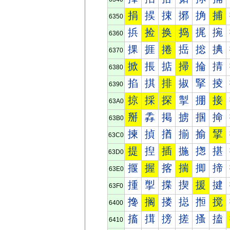
捐
捑
捒
捓
捔
捕
6350
捠
捡
换
捣
捤
捥
6360
捰
捱
捲
捳
捴
捵
6370
掀
掁
掂
掃
掄
掅
6380
掐
掑
排
掓
掔
掕
6390
掠
採
探
掣
掤
接
63A0
掰
掱
掲
掳
掴
掵
63B0
揀
揁
揂
揃
揄
揅
63C0
提
揑
插
揓
揔
揕
63D0
揠
握
揢
揣
揤
揥
63E0
揰
揱
揲
揳
援
揵
63F0
搀
搁
搂
搃
搄
搅
6400
搐
搑
搒
搓
搔
搕
6410