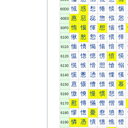
惐
惑
惒
惓
惔
惕
60D0
惠
惡
惢
惣
惤
惥
60E0
惰
惱
惲
想
惴
惵
60F0
愀
愁
愂
愃
愄
愅
6100
愐
愑
愒
愓
愔
愕
6110
愠
愡
愢
愣
愤
愥
6120
愰
愱
愲
愳
愴
愵
6130
慀
慁
慂
慃
慄
慅
6140
慐
慑
慒
慓
慔
慕
6150
慠
慡
慢
慣
慤
慥
6160
慰
慱
慲
慳
慴
慵
6170
憀
憁
憂
憃
憄
憅
6180
憐
憑
憒
憓
憔
憕
6190