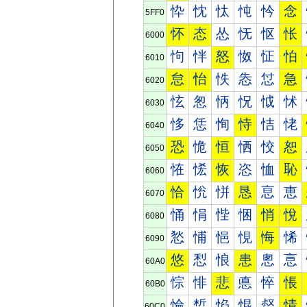
忰
忱
忲
忳
忴
念
5FF0
怀
态
怂
怃
怄
怅
6000
怐
怑
怒
怓
怔
怕
6010
怠
怡
怢
怣
怤
急
6020
怰
怱
怲
怳
怴
怵
6030
恀
恁
恂
恃
恄
恅
6040
恐
恑
恒
恓
恔
恕
6050
恠
恡
恢
恣
恤
恥
6060
恰
恱
恲
恳
恴
恵
6070
悀
悁
悂
悃
悄
悅
6080
悐
悑
悒
悓
悔
悕
6090
悠
悡
悢
患
悤
悥
60A0
悰
悱
悲
悳
悴
悵
60B0
惀
惁
惂
惃
惄
情
60C0