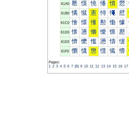
憠
憡
憢
憣
憤
憥
61A0
憰
憱
憲
憳
憴
憵
61B0
懀
懁
懂
懃
懄
懅
61C0
懐
懑
懒
懓
懔
懕
61D0
懠
懡
懢
懣
懤
懥
61E0
懰
懱
懲
懳
懴
懵
61F0
Pages:
1
2
3
4
5
6
7
[8]
9
10
11
12
13
14
15
16
17