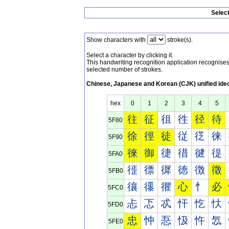
Selec
Show characters with
stroke(s).
Select a character by clicking it.
This handwriting recognition application recognis
selected number of strokes.
Chinese, Japanese and Korean (CJK) unified ide
hex
0
1
2
3
4
5
往
征
徂
徃
径
待
5F80
徐
徑
徒
従
徔
徕
5F90
徠
御
徢
徣
徤
徥
5FA0
徰
徱
徲
徳
徴
徵
5FB0
忀
忁
忂
心
忄
必
5FC0
忐
忑
忒
忓
忔
忕
5FD0
忠
忡
忢
忣
忤
忥
5FE0