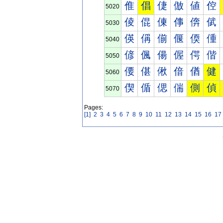
倠
倡
倢
倣
値
倥
5020
倰
倱
倲
倳
倴
倵
5030
偀
偁
偂
偃
偄
偅
5040
偐
偑
偒
偓
偔
偕
5050
偠
偡
偢
偣
偤
健
5060
偰
偱
偲
偳
側
偵
5070
Pages:
[1]
2
3
4
5
6
7
8
9
10
11
12
13
14
15
16
17