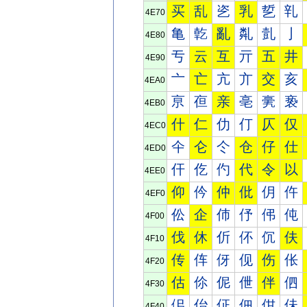
买
乱
乲
乳
乴
乵
4E70
亀
亁
亂
亃
亄
亅
4E80
亐
云
互
亓
五
井
4E90
亠
亡
亢
亣
交
亥
4EA0
亰
亱
亲
亳
亴
亵
4EB0
什
仁
仂
仃
仄
仅
4EC0
仐
仑
仒
仓
仔
仕
4ED0
仠
仡
仢
代
令
以
4EE0
仰
仱
仲
仳
仴
仵
4EF0
伀
企
伂
伃
伄
伅
4F00
伐
休
伒
伓
伔
伕
4F10
传
伡
伢
伣
伤
伥
4F20
估
伱
伲
伳
伴
伵
4F30
佀
佁
佂
佃
佄
佅
4F40