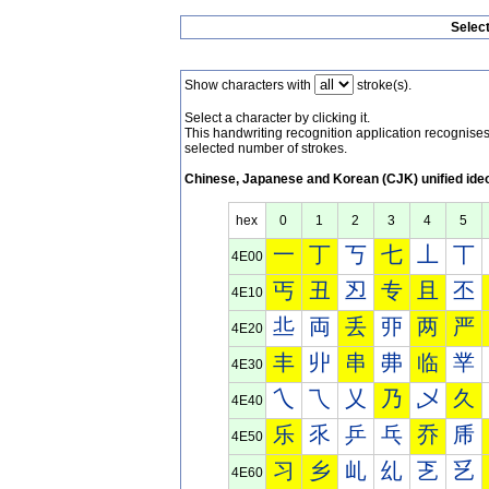
Selec
Show characters with
stroke(s).
Select a character by clicking it.
This handwriting recognition application recognis
selected number of strokes.
Chinese, Japanese and Korean (CJK) unified ide
hex
0
1
2
3
4
5
一
丁
丂
七
丄
丅
4E00
丐
丑
丒
专
且
丕
4E10
丠
両
丢
丣
两
严
4E20
丰
丱
串
丳
临
丵
4E30
乀
乁
乂
乃
乄
久
4E40
乐
乑
乒
乓
乔
乕
4E50
习
乡
乢
乣
乤
乥
4E60