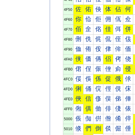
佐
佑
佒
体
佔
何
4F50
你
佡
佢
佣
佤
佥
4F60
佰
佱
佲
佳
佴
併
4F70
侀
侁
侂
侃
侄
侅
4F80
侐
侑
侒
侓
侔
侕
4F90
侠
価
侢
侣
侤
侥
4FA0
侰
侱
侲
侳
侴
侵
4FB0
俀
俁
係
促
俄
俅
4FC0
俐
俑
俒
俓
俔
俕
4FD0
俠
信
俢
俣
俤
俥
4FE0
俰
俱
俲
俳
俴
俵
4FF0
倀
倁
倂
倃
倄
倅
5000
倐
們
倒
倓
倔
倕
5010