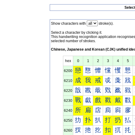
Selec
Show characters with
stroke(s).
Select a character by clicking it.
This handwriting recognition application recognis
selected number of strokes.
Chinese, Japanese and Korean (CJK) unified ide
hex
0
1
2
3
4
5
戀
戁
戂
戃
戄
戅
6200
成
我
戒
戓
戔
戕
6210
戠
戡
戢
戣
戤
戥
6220
戰
戱
戲
戳
戴
戵
6230
所
扁
扂
扃
扄
扅
6240
扐
扑
扒
打
扔
払
6250
扠
扡
扢
扣
扤
扥
6260