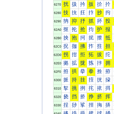
扰
扱
扲
扳
扴
扵
6270
技
抁
抂
抃
抄
抅
6280
抐
抑
抒
抓
抔
投
6290
抠
抡
抢
抣
护
报
62A0
抰
抱
抲
抳
抴
抵
62B0
拀
拁
拂
拃
拄
担
62C0
拐
拑
拒
拓
拔
拕
62D0
拠
拡
拢
拣
拤
拥
62E0
拰
拱
拲
拳
拴
拵
62F0
挀
持
挂
挃
挄
挅
6300
挐
挑
挒
挓
挔
挕
6310
挠
挡
挢
挣
挤
挥
6320
挰
挱
挲
挳
挴
挵
6330
捀
捁
捂
捃
捄
捅
6340