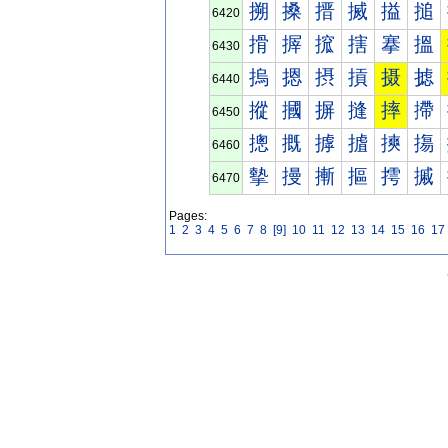
搠
搡
搢
搣
搤
搥
6420
搰
搱
搲
搳
搴
搵
6430
摀
摁
摂
摃
摄
摅
6440
摐
摑
摒
摓
摔
摕
6450
摠
摡
摢
摣
摤
摥
6460
摰
摱
摲
摳
摴
摵
6470
Pages:
1
2
3
4
5
6
7
8
[9]
10
11
12
13
14
15
16
17