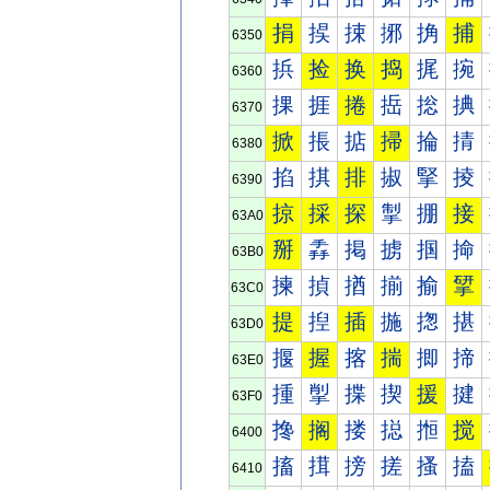
捐
捑
捒
捓
捔
捕
6350
捠
捡
换
捣
捤
捥
6360
捰
捱
捲
捳
捴
捵
6370
掀
掁
掂
掃
掄
掅
6380
掐
掑
排
掓
掔
掕
6390
掠
採
探
掣
掤
接
63A0
掰
掱
掲
掳
掴
掵
63B0
揀
揁
揂
揃
揄
揅
63C0
提
揑
插
揓
揔
揕
63D0
揠
握
揢
揣
揤
揥
63E0
揰
揱
揲
揳
援
揵
63F0
搀
搁
搂
搃
搄
搅
6400
搐
搑
搒
搓
搔
搕
6410