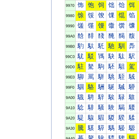
饰
饱
饲
饳
饴
饵
9970
馀
馁
馂
馃
馄
馅
9980
馐
馑
馒
馓
馔
馕
9990
馠
馡
馢
馣
馤
馥
99A0
馰
馱
馲
馳
馴
馵
99B0
駀
駁
駂
駃
駄
駅
99C0
駐
駑
駒
駓
駔
駕
99D0
駠
駡
駢
駣
駤
駥
99E0
駰
駱
駲
駳
駴
駵
99F0
騀
騁
騂
騃
騄
騅
9A00
騐
騑
騒
験
騔
騕
9A10
騠
騡
騢
騣
騤
騥
9A20
騰
騱
騲
騳
騴
騵
9A30
驀
驁
驂
驃
驄
驅
9A40