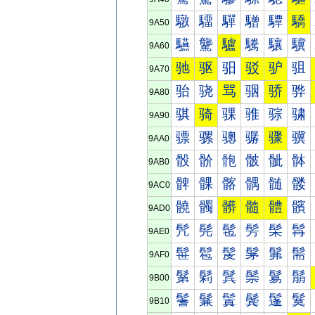
驐
驑
驒
驓
驔
驕
9A50
驠
驡
驢
驣
驤
驥
9A60
驰
驱
驲
驳
驴
驵
9A70
骀
骁
骂
骃
骄
骅
9A80
骐
骑
骒
骓
骔
骕
9A90
骠
骡
骢
骣
骤
骥
9AA0
骰
骱
骲
骳
骴
骵
9AB0
髀
髁
髂
髃
髄
髅
9AC0
髐
髑
髒
髓
體
髕
9AD0
髠
髡
髢
髣
髤
髥
9AE0
髰
髱
髲
髳
髴
髵
9AF0
鬀
鬁
鬂
鬃
鬄
鬅
9B00
鬐
鬑
鬒
鬓
鬔
鬕
9B10