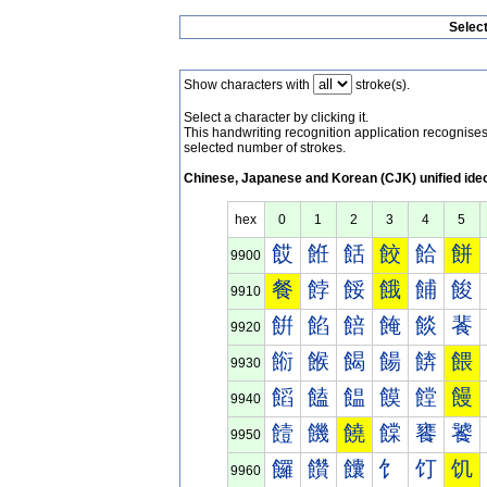
Selec
Show characters with
stroke(s).
Select a character by clicking it.
This handwriting recognition application recognis
selected number of strokes.
Chinese, Japanese and Korean (CJK) unified ide
hex
0
1
2
3
4
5
餀
餁
餂
餃
餄
餅
9900
餐
餑
餒
餓
餔
餕
9910
餠
餡
餢
餣
餤
餥
9920
餰
餱
餲
餳
餴
餵
9930
饀
饁
饂
饃
饄
饅
9940
饐
饑
饒
饓
饔
饕
9950
饠
饡
饢
饣
饤
饥
9960