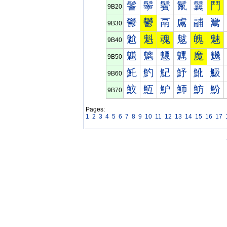
鬠
鬡
鬢
鬣
鬤
鬥
9B20
鬰
鬱
鬲
鬳
鬴
鬵
9B30
魀
魁
魂
魃
魄
魅
9B40
魐
魑
魒
魓
魔
魕
9B50
魠
魡
魢
魣
魤
魥
9B60
魰
魱
魲
魳
魴
魵
9B70
Pages:
1
2
3
4
5
6
7
8
9
10
11
12
13
14
15
16
17