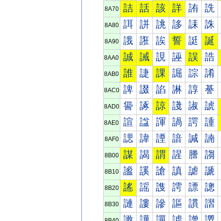
詰
話
該
詳
詴
詵
8A70
誀
誁
誂
誃
誄
誅
8A80
誐
誑
誒
誓
誔
誕
8A90
誠
誡
誢
誣
誤
誥
8AA0
誰
誱
課
誳
誴
誵
8AB0
諀
諁
諂
諃
諄
諅
8AC0
諐
諑
諒
諓
諔
諕
8AD0
諠
諡
諢
諣
諤
諥
8AE0
諰
諱
諲
諳
諴
諵
8AF0
謀
謁
謂
謃
謄
謅
8B00
謐
謑
謒
謓
謔
謕
8B10
謠
謡
謢
謣
謤
謥
8B20
謰
謱
謲
謳
謴
謵
8B30
譀
譁
譂
譃
譄
譅
8B40