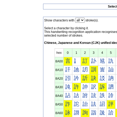
Selec
Show characters with
stroke(s).
Select a character by clicking it.
This handwriting recognition application recognis
selected number of strokes.
Chinese, Japanese and Korean (CJK) unified ide
hex
0
1
2
3
4
5
言
訁
訂
訃
訄
訅
8A00
訐
訑
訒
訓
訔
訕
8A10
訠
訡
訢
訣
訤
訥
8A20
訰
許
訲
訳
訴
訵
8A30
詀
詁
詂
詃
詄
詅
8A40
詐
詑
詒
詓
詔
評
8A50
詠
詡
詢
詣
詤
詥
8A60