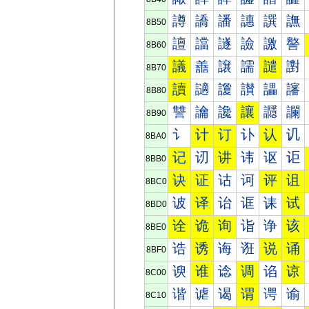
譐
譑
譒
譓
譔
譕
8B50
譠
譡
譢
譣
譤
譥
8B60
議
譱
譲
譳
譴
譵
8B70
讀
讁
讂
讃
讄
讅
8B80
讐
讑
讒
讓
讔
讕
8B90
讠
计
订
讣
认
讥
8BA0
记
讱
讲
讳
讴
讵
8BB0
诀
证
诂
诃
评
诅
8BC0
诐
译
诒
诓
诔
试
8BD0
诠
诡
询
诣
诤
该
8BE0
诰
诱
诲
诳
说
诵
8BF0
谀
谁
谂
调
谄
谅
8C00
谐
谑
谒
谓
谔
谕
8C10