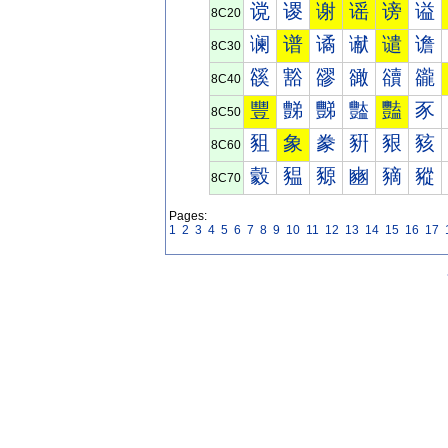
谠
谡
谢
谣
谤
谥
8C20
谰
谱
谲
谳
谴
谵
8C30
豀
豁
豂
豃
豄
豅
8C40
豐
豑
豒
豓
豔
豕
8C50
豠
象
豢
豣
豤
豥
8C60
豰
豱
豲
豳
豴
豵
8C70
Pages:
1
2
3
4
5
6
7
8
9
10
11
12
13
14
15
16
17