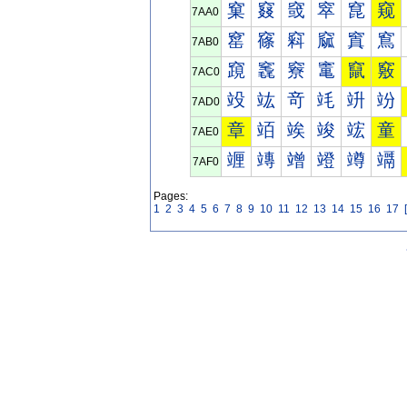
窠
窡
窢
窣
窤
窥
7AA0
窰
窱
窲
窳
窴
窵
7AB0
竀
竁
竂
竃
竄
竅
7AC0
竐
竑
竒
竓
竔
竕
7AD0
章
竡
竢
竣
竤
童
7AE0
竰
竱
竲
竳
竴
竵
7AF0
Pages:
1
2
3
4
5
6
7
8
9
10
11
12
13
14
15
16
17