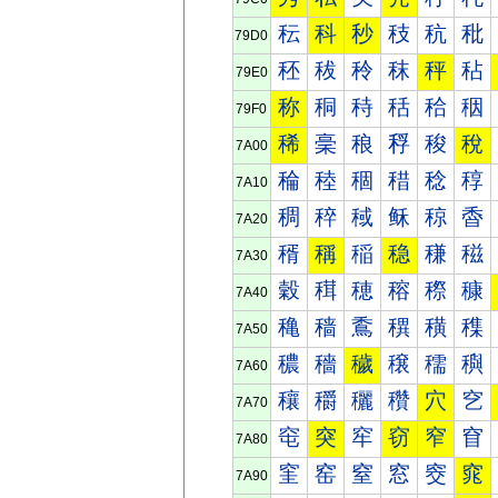
秐
科
秒
秓
秔
秕
79D0
秠
秡
秢
秣
秤
秥
79E0
称
秱
秲
秳
秴
秵
79F0
稀
稁
稂
稃
稄
稅
7A00
稐
稑
稒
稓
稔
稕
7A10
稠
稡
稢
稣
稤
稥
7A20
稰
稱
稲
稳
稴
稵
7A30
穀
穁
穂
穃
穄
穅
7A40
穐
穑
穒
穓
穔
穕
7A50
穠
穡
穢
穣
穤
穥
7A60
穰
穱
穲
穳
穴
穵
7A70
窀
突
窂
窃
窄
窅
7A80
窐
窑
窒
窓
窔
窕
7A90