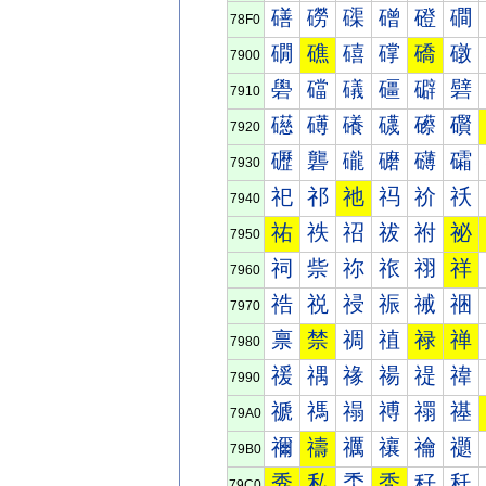
磰
磱
磲
磳
磴
磵
78F0
礀
礁
礂
礃
礄
礅
7900
礐
礑
礒
礓
礔
礕
7910
礠
礡
礢
礣
礤
礥
7920
礰
礱
礲
礳
礴
礵
7930
祀
祁
祂
祃
祄
祅
7940
祐
祑
祒
祓
祔
祕
7950
祠
祡
祢
祣
祤
祥
7960
祰
祱
祲
祳
祴
祵
7970
禀
禁
禂
禃
禄
禅
7980
禐
禑
禒
禓
禔
禕
7990
禠
禡
禢
禣
禤
禥
79A0
禰
禱
禲
禳
禴
禵
79B0
秀
私
秂
秃
秄
秅
79C0