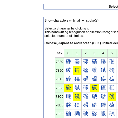
Selec
Show characters with
stroke(s).
Select a character by clicking it.
This handwriting recognition application recognis
selected number of strokes.
Chinese, Japanese and Korean (CJK) unified ide
hex
0
1
2
3
4
5
碀
碁
碂
碃
碄
碅
7880
碐
碑
碒
碓
碔
碕
7890
碠
碡
碢
碣
碤
碥
78A0
碰
碱
碲
碳
碴
碵
78B0
磀
磁
磂
磃
磄
磅
78C0
磐
磑
磒
磓
磔
磕
78D0
磠
磡
磢
磣
磤
磥
78E0