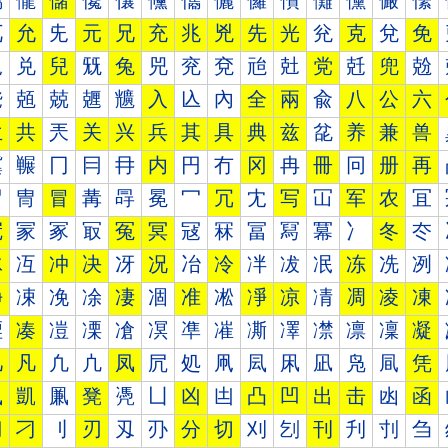
儰
儱
儲
儳
儴
儵
儶
儷
儸
儹
儺
儻
儼
儽
兀
允
兂
元
兄
充
兆
兇
先
光
兊
克
兌
免
児
兑
兒
兓
兔
兕
兖
兗
兘
兙
党
兛
兜
兝
兠
兡
兢
兣
兤
入
兦
內
全
兩
兪
八
公
六
兰
共
兲
关
兴
兵
其
具
典
兹
兺
养
兼
兽
冀
冁
冂
冃
冄
内
円
冇
冈
冉
冊
冋
册
再
冐
冑
冒
冓
冔
冕
冖
冗
冘
写
冚
军
农
冝
冠
冡
冢
冣
冤
冥
冦
冧
冨
冩
冪
冫
冬
冭
冰
冱
冲
决
冴
况
冶
冷
冸
冹
冺
冻
冼
冽
净
凁
凂
凃
凄
凅
准
凇
凈
凉
凊
凋
凌
凍
凐
凑
凒
凓
凔
凕
凖
凗
凘
凙
凚
凛
凜
凝
几
凡
凢
凣
凤
凥
処
凧
凨
凩
凪
凫
凬
凭
凰
凱
凲
凳
凴
凵
凶
凷
凸
凹
出
击
凼
函
刀
刁
刂
刃
刄
刅
分
切
刈
刉
刊
刋
刌
刍