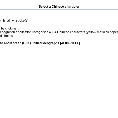
Select a Chinese character
with
stroke(s).
by clicking it.
recognition application recognises 4354 Chinese characters (yellow marked) depe
f strokes.
e and Korean (CJK) unified ideographs [4E00 - 9FFF]