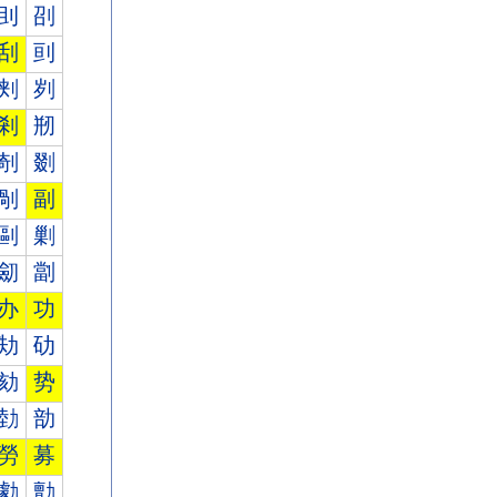
刞
刟
刮
刯
刾
刿
剎
剏
剞
剟
剮
副
剾
剿
劎
劏
办
功
劮
劯
劾
势
勎
勏
勞
募
勮
勯