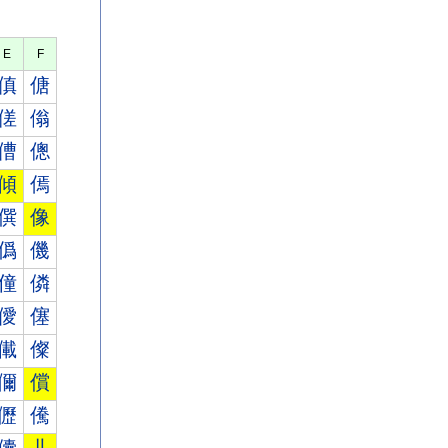
E
F
傎
傏
傞
傟
傮
傯
傾
傿
僎
像
僞
僟
僮
僯
僾
僿
儎
儏
儞
償
儮
儯