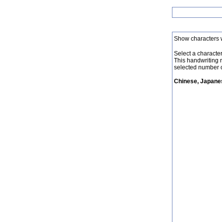
Show characters 
Select a character 
This handwriting 
selected number o
Chinese, Japanes