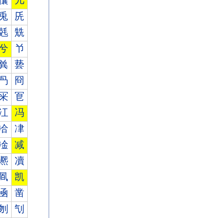
儾
儿
兎
兏
兞
兟
兮
兯
兾
兿
冎
冏
冞
冟
冮
冯
冾
冿
凎
减
凞
凟
凮
凯
凾
凿
刎
刏