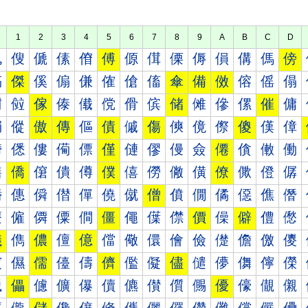
1
2
3
4
5
6
7
8
9
A
B
C
D
傀
傁
傂
傃
傄
傅
傆
傇
傈
傉
傊
傋
傌
傍
傐
傑
傒
傓
傔
傕
傖
傗
傘
備
傚
傛
傜
傝
傠
傡
傢
傣
傤
傥
傦
傧
储
傩
傪
傫
催
傭
傰
傱
傲
傳
傴
債
傶
傷
傸
傹
傺
傻
傼
傽
僀
僁
僂
僃
僄
僅
僆
僇
僈
僉
僊
僋
僌
働
僐
僑
僒
僓
僔
僕
僖
僗
僘
僙
僚
僛
僜
僝
僠
僡
僢
僣
僤
僥
僦
僧
僨
僩
僪
僫
僬
僭
僰
僱
僲
僳
僴
僵
僶
僷
僸
價
僺
僻
僼
僽
儀
儁
儂
儃
億
儅
儆
儇
儈
儉
儊
儋
儌
儍
儐
儑
儒
儓
儔
儕
儖
儗
儘
儙
儚
儛
儜
儝
儠
儡
儢
儣
儤
儥
儦
儧
儨
儩
優
儫
儬
儭