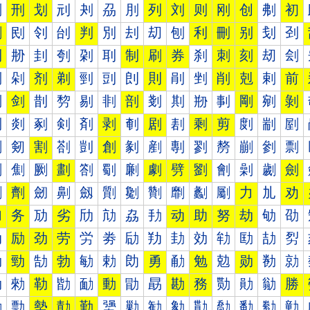
刐
刑
划
刓
刔
刕
刖
列
刘
则
刚
创
刜
初
删
刡
刢
刣
判
別
刦
刧
刨
利
刪
别
刬
刭
到
刱
刲
刳
刴
刵
制
刷
券
刹
刺
刻
刼
刽
剀
剁
剂
剃
剄
剅
剆
則
剈
剉
削
剋
剌
前
剐
剑
剒
剓
剔
剕
剖
剗
剘
剙
剚
剛
剜
剝
剠
剡
剢
剣
剤
剥
剦
剧
剨
剩
剪
剫
剬
剭
剰
剱
割
剳
剴
創
剶
剷
剸
剹
剺
剻
剼
剽
劀
劁
劂
劃
劄
劅
劆
劇
劈
劉
劊
劋
劌
劍
劐
劑
劒
劓
劔
劕
劖
劗
劘
劙
劚
力
劜
劝
加
务
劢
劣
劤
劥
劦
劧
动
助
努
劫
劬
劭
劰
励
劲
劳
労
劵
劶
劷
劸
効
劺
劻
劼
劽
勀
勁
勂
勃
勄
勅
勆
勇
勈
勉
勊
勋
勌
勍
勐
勑
勒
勓
勔
動
勖
勗
勘
務
勚
勛
勜
勝
勠
勡
勢
勣
勤
勥
勦
勧
勨
勩
勪
勫
勬
勭