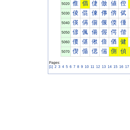
倠
倡
倢
倣
値
倥
5020
倰
倱
倲
倳
倴
倵
5030
偀
偁
偂
偃
偄
偅
5040
偐
偑
偒
偓
偔
偕
5050
偠
偡
偢
偣
偤
健
5060
偰
偱
偲
偳
側
偵
5070
Pages:
[1]
2
3
4
5
6
7
8
9
10
11
12
13
14
15
16
17