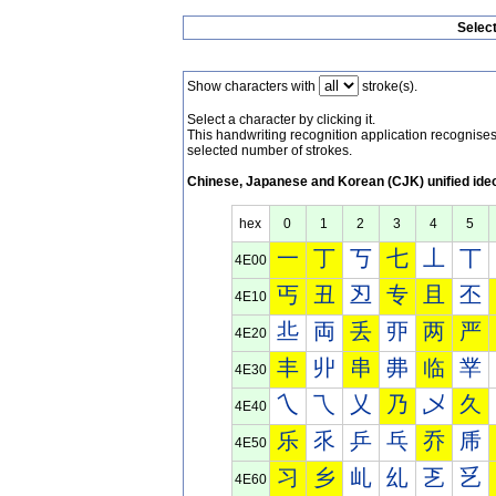
Selec
Show characters with
stroke(s).
Select a character by clicking it.
This handwriting recognition application recognis
selected number of strokes.
Chinese, Japanese and Korean (CJK) unified ide
hex
0
1
2
3
4
5
一
丁
丂
七
丄
丅
4E00
丐
丑
丒
专
且
丕
4E10
丠
両
丢
丣
两
严
4E20
丰
丱
串
丳
临
丵
4E30
乀
乁
乂
乃
乄
久
4E40
乐
乑
乒
乓
乔
乕
4E50
习
乡
乢
乣
乤
乥
4E60