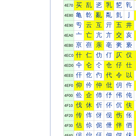
买
乱
乲
乳
乴
乵
4E70
亀
亁
亂
亃
亄
亅
4E80
亐
云
互
亓
五
井
4E90
亠
亡
亢
亣
交
亥
4EA0
亰
亱
亲
亳
亴
亵
4EB0
什
仁
仂
仃
仄
仅
4EC0
仐
仑
仒
仓
仔
仕
4ED0
仠
仡
仢
代
令
以
4EE0
仰
仱
仲
仳
仴
仵
4EF0
伀
企
伂
伃
伄
伅
4F00
伐
休
伒
伓
伔
伕
4F10
传
伡
伢
伣
伤
伥
4F20
估
伱
伲
伳
伴
伵
4F30
佀
佁
佂
佃
佄
佅
4F40