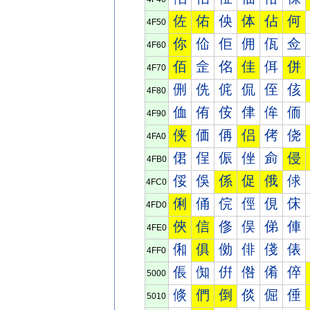
佐
佑
佒
体
佔
何
4F50
你
佡
佢
佣
佤
佥
4F60
佰
佱
佲
佳
佴
併
4F70
侀
侁
侂
侃
侄
侅
4F80
侐
侑
侒
侓
侔
侕
4F90
侠
価
侢
侣
侤
侥
4FA0
侰
侱
侲
侳
侴
侵
4FB0
俀
俁
係
促
俄
俅
4FC0
俐
俑
俒
俓
俔
俕
4FD0
俠
信
俢
俣
俤
俥
4FE0
俰
俱
俲
俳
俴
俵
4FF0
倀
倁
倂
倃
倄
倅
5000
倐
們
倒
倓
倔
倕
5010