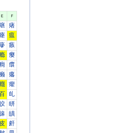
E
F
瘎
瘏
瘞
瘟
瘮
瘯
瘾
瘿
癎
癏
癞
癟
癮
癯
百
癿
皎
皏
皞
皟
皮
皯