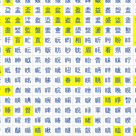
皰
皱
皲
皳
皴
皵
皶
皷
皸
皹
皺
皻
皼
皽
盀
盁
盂
盃
盄
盅
盆
盇
盈
盉
益
盋
盌
盍
盐
监
盒
盓
盔
盕
盖
盗
盘
盙
盚
盛
盜
盝
盠
盡
盢
監
盤
盥
盦
盧
盨
盩
盪
盫
盬
盭
盰
盱
盲
盳
直
盵
盶
盷
相
盹
盺
盻
盼
盽
眀
省
眂
眃
眄
眅
眆
眇
眈
眉
眊
看
県
眍
眐
眑
眒
眓
眔
眕
眖
眗
眘
眙
眚
眛
眜
眝
眠
眡
眢
眣
眤
眥
眦
眧
眨
眩
眪
眫
眬
眭
眰
眱
眲
眳
眴
眵
眶
眷
眸
眹
眺
眻
眼
眽
着
睁
睂
睃
睄
睅
睆
睇
睈
睉
睊
睋
睌
睍
睐
睑
睒
睓
睔
睕
睖
睗
睘
睙
睚
睛
睜
睝
睠
睡
睢
督
睤
睥
睦
睧
睨
睩
睪
睫
睬
睭
睰
睱
睲
睳
睴
睵
睶
睷
睸
睹
睺
睻
睼
睽
瞀
瞁
瞂
瞃
瞄
瞅
瞆
瞇
瞈
瞉
瞊
瞋
瞌
瞍