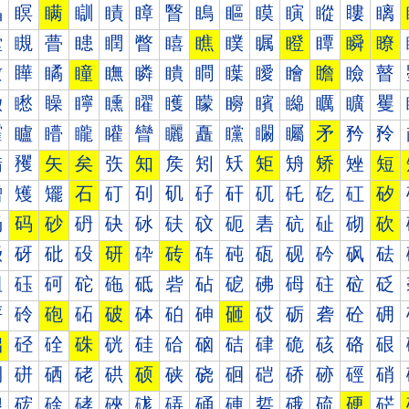
瞐
瞑
瞒
瞓
瞔
瞕
瞖
瞗
瞘
瞙
瞚
瞛
瞜
瞝
瞠
瞡
瞢
瞣
瞤
瞥
瞦
瞧
瞨
瞩
瞪
瞫
瞬
瞭
瞰
瞱
瞲
瞳
瞴
瞵
瞶
瞷
瞸
瞹
瞺
瞻
瞼
瞽
矀
矁
矂
矃
矄
矅
矆
矇
矈
矉
矊
矋
矌
矍
矐
矑
矒
矓
矔
矕
矖
矗
矘
矙
矚
矛
矜
矝
矠
矡
矢
矣
矤
知
矦
矧
矨
矩
矪
矫
矬
短
矰
矱
矲
石
矴
矵
矶
矷
矸
矹
矺
矻
矼
矽
砀
码
砂
砃
砄
砅
砆
砇
砈
砉
砊
砋
砌
砍
砐
砑
砒
砓
研
砕
砖
砗
砘
砙
砚
砛
砜
砝
砠
砡
砢
砣
砤
砥
砦
砧
砨
砩
砪
砫
砬
砭
砰
砱
砲
砳
破
砵
砶
砷
砸
砹
砺
砻
砼
砽
础
硁
硂
硃
硄
硅
硆
硇
硈
硉
硊
硋
硌
硍
硐
硑
硒
硓
硔
硕
硖
硗
硘
硙
硚
硛
硜
硝
硠
硡
硢
硣
硤
硥
硦
硧
硨
硩
硪
硫
硬
硭