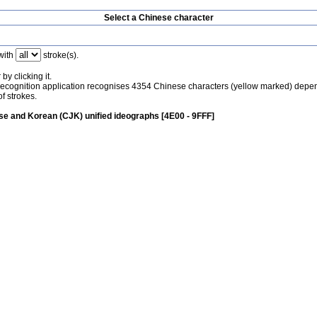
Select a Chinese character
with
stroke(s).
by clicking it.
recognition application recognises 4354 Chinese characters (yellow marked) depe
f strokes.
e and Korean (CJK) unified ideographs [4E00 - 9FFF]