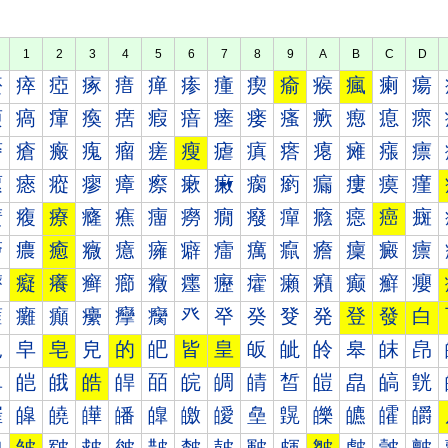
1
2
3
4
5
6
7
8
9
A
B
C
D
瘀
瘁
瘂
瘃
瘄
瘅
瘆
瘇
瘈
瘉
瘊
瘋
瘌
瘍
瘐
瘑
瘒
瘓
瘔
瘕
瘖
瘗
瘘
瘙
瘚
瘛
瘜
瘝
瘠
瘡
瘢
瘣
瘤
瘥
瘦
瘧
瘨
瘩
瘪
瘫
瘬
瘭
瘰
瘱
瘲
瘳
瘴
瘵
瘶
瘷
瘸
瘹
瘺
瘻
瘼
瘽
癀
癁
療
癃
癄
癅
癆
癇
癈
癉
癊
癋
癌
癍
癐
癑
癒
癓
癔
癕
癖
癗
癘
癙
癚
癛
癜
癝
癠
癡
癢
癣
癤
癥
癦
癧
癨
癩
癪
癫
癬
癭
癰
癱
癲
癳
癴
癵
癶
癷
癸
癹
発
登
發
白
皀
皁
皂
皃
的
皅
皆
皇
皈
皉
皊
皋
皌
皍
皐
皑
皒
皓
皔
皕
皖
皗
皘
皙
皚
皛
皜
皝
皠
皡
皢
皣
皤
皥
皦
皧
皨
皩
皪
皫
皬
皭