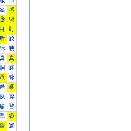
皾
皿
盎
盏
盞
盟
目
盯
盾
盿
眎
眏
眞
真
眮
眯
眾
眿
睎
睏
睞
睟
睮
睯
睾
睿
瞎
瞏