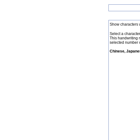
Show characters 
Select a character 
This handwriting 
selected number o
Chinese, Japanes