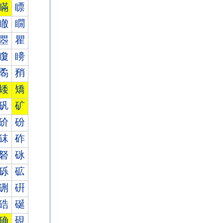
瞞
瞟
瞮
瞯
瞾
瞿
矎
矏
矞
矟
矮
矯
矾
矿
砎
砏
砞
砟
砮
砯
砾
砿
硎
硏
硞
硟
确
硯