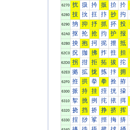
扰
扱
扲
扳
扴
扵
6270
技
抁
抂
抃
抄
抅
6280
抐
抑
抒
抓
抔
投
6290
抠
抡
抢
抣
护
报
62A0
抰
抱
抲
抳
抴
抵
62B0
拀
拁
拂
拃
拄
担
62C0
拐
拑
拒
拓
拔
拕
62D0
拠
拡
拢
拣
拤
拥
62E0
拰
拱
拲
拳
拴
拵
62F0
挀
持
挂
挃
挄
挅
6300
挐
挑
挒
挓
挔
挕
6310
挠
挡
挢
挣
挤
挥
6320
挰
挱
挲
挳
挴
挵
6330
捀
捁
捂
捃
捄
捅
6340