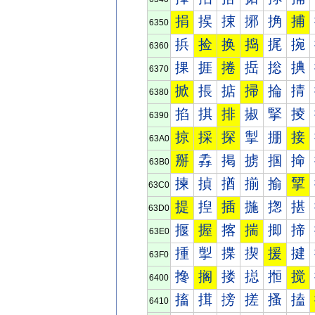
捐
捑
捒
捓
捔
捕
6350
捠
捡
换
捣
捤
捥
6360
捰
捱
捲
捳
捴
捵
6370
掀
掁
掂
掃
掄
掅
6380
掐
掑
排
掓
掔
掕
6390
掠
採
探
掣
掤
接
63A0
掰
掱
掲
掳
掴
掵
63B0
揀
揁
揂
揃
揄
揅
63C0
提
揑
插
揓
揔
揕
63D0
揠
握
揢
揣
揤
揥
63E0
揰
揱
揲
揳
援
揵
63F0
搀
搁
搂
搃
搄
搅
6400
搐
搑
搒
搓
搔
搕
6410