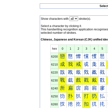
Selec
Show characters with
stroke(s).
Select a character by clicking it.
This handwriting recognition application recognis
selected number of strokes.
Chinese, Japanese and Korean (CJK) unified ide
hex
0
1
2
3
4
5
戀
戁
戂
戃
戄
戅
6200
成
我
戒
戓
戔
戕
6210
戠
戡
戢
戣
戤
戥
6220
戰
戱
戲
戳
戴
戵
6230
所
扁
扂
扃
扄
扅
6240
扐
扑
扒
打
扔
払
6250
扠
扡
扢
扣
扤
扥
6260