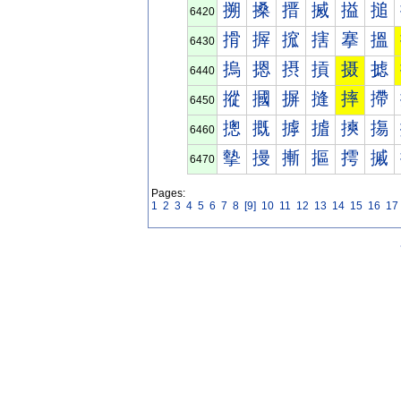
搠
搡
搢
搣
搤
搥
6420
搰
搱
搲
搳
搴
搵
6430
摀
摁
摂
摃
摄
摅
6440
摐
摑
摒
摓
摔
摕
6450
摠
摡
摢
摣
摤
摥
6460
摰
摱
摲
摳
摴
摵
6470
Pages:
1
2
3
4
5
6
7
8
[9]
10
11
12
13
14
15
16
17