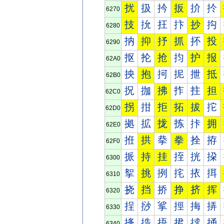
扰
扱
扲
扳
扴
扵
6270
技
抁
抂
抃
抄
抅
6280
抐
抑
抒
抓
抔
投
6290
抠
抡
抢
抣
护
报
62A0
抰
抱
抲
抳
抴
抵
62B0
拀
拁
拂
拃
拄
担
62C0
拐
拑
拒
拓
拔
拕
62D0
拠
拡
拢
拣
拤
拥
62E0
拰
拱
拲
拳
拴
拵
62F0
挀
持
挂
挃
挄
挅
6300
挐
挑
挒
挓
挔
挕
6310
挠
挡
挢
挣
挤
挥
6320
挰
挱
挲
挳
挴
挵
6330
捀
捁
捂
捃
捄
捅
6340