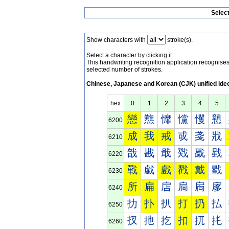
Selec
Show characters with
stroke(s).
Select a character by clicking it.
This handwriting recognition application recognis
selected number of strokes.
Chinese, Japanese and Korean (CJK) unified ide
hex
0
1
2
3
4
5
戀
戁
戂
戃
戄
戅
6200
成
我
戒
戓
戔
戕
6210
戠
戡
戢
戣
戤
戥
6220
戰
戱
戲
戳
戴
戵
6230
所
扁
扂
扃
扄
扅
6240
扐
扑
扒
打
扔
払
6250
扠
扡
扢
扣
扤
扥
6260