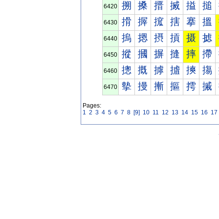
搠
搡
搢
搣
搤
搥
6420
搰
搱
搲
搳
搴
搵
6430
摀
摁
摂
摃
摄
摅
6440
摐
摑
摒
摓
摔
摕
6450
摠
摡
摢
摣
摤
摥
6460
摰
摱
摲
摳
摴
摵
6470
Pages:
1
2
3
4
5
6
7
8
[9]
10
11
12
13
14
15
16
17