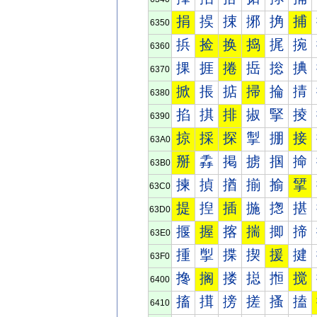
捐
捑
捒
捓
捔
捕
6350
捠
捡
换
捣
捤
捥
6360
捰
捱
捲
捳
捴
捵
6370
掀
掁
掂
掃
掄
掅
6380
掐
掑
排
掓
掔
掕
6390
掠
採
探
掣
掤
接
63A0
掰
掱
掲
掳
掴
掵
63B0
揀
揁
揂
揃
揄
揅
63C0
提
揑
插
揓
揔
揕
63D0
揠
握
揢
揣
揤
揥
63E0
揰
揱
揲
揳
援
揵
63F0
搀
搁
搂
搃
搄
搅
6400
搐
搑
搒
搓
搔
搕
6410