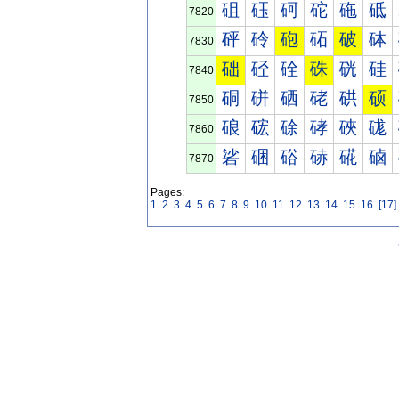
砠
砡
砢
砣
砤
砥
7820
砰
砱
砲
砳
破
砵
7830
础
硁
硂
硃
硄
硅
7840
硐
硑
硒
硓
硔
硕
7850
硠
硡
硢
硣
硤
硥
7860
硰
硱
硲
硳
硴
硵
7870
Pages:
1
2
3
4
5
6
7
8
9
10
11
12
13
14
15
16
[17]