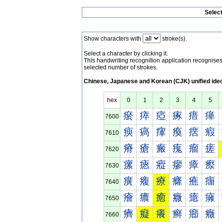
Selec
Show characters with
stroke(s).
Select a character by clicking it.
This handwriting recognition application recognis
selected number of strokes.
Chinese, Japanese and Korean (CJK) unified ide
hex
0
1
2
3
4
5
瘀
瘁
瘂
瘃
瘄
瘅
7600
瘐
瘑
瘒
瘓
瘔
瘕
7610
瘠
瘡
瘢
瘣
瘤
瘥
7620
瘰
瘱
瘲
瘳
瘴
瘵
7630
癀
癁
療
癃
癄
癅
7640
癐
癑
癒
癓
癔
癕
7650
癠
癡
癢
癣
癤
癥
7660