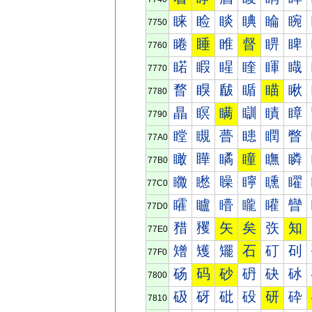
睐
睑
睒
睓
睔
睕
7750
睠
睡
睢
督
睤
睥
7760
睰
睱
睲
睳
睴
睵
7770
瞀
瞁
瞂
瞃
瞄
瞅
7780
瞐
瞑
瞒
瞓
瞔
瞕
7790
瞠
瞡
瞢
瞣
瞤
瞥
77A0
瞰
瞱
瞲
瞳
瞴
瞵
77B0
矀
矁
矂
矃
矄
矅
77C0
矐
矑
矒
矓
矔
矕
77D0
矠
矡
矢
矣
矤
知
77E0
矰
矱
矲
石
矴
矵
77F0
砀
码
砂
砃
砄
砅
7800
砐
砑
砒
砓
研
砕
7810