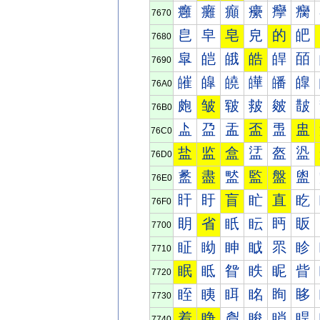
癰
癱
癲
癳
癴
癵
7670
皀
皁
皂
皃
的
皅
7680
皐
皑
皒
皓
皔
皕
7690
皠
皡
皢
皣
皤
皥
76A0
皰
皱
皲
皳
皴
皵
76B0
盀
盁
盂
盃
盄
盅
76C0
盐
监
盒
盓
盔
盕
76D0
盠
盡
盢
監
盤
盥
76E0
盰
盱
盲
盳
直
盵
76F0
眀
省
眂
眃
眄
眅
7700
眐
眑
眒
眓
眔
眕
7710
眠
眡
眢
眣
眤
眥
7720
眰
眱
眲
眳
眴
眵
7730
着
睁
睂
睃
睄
睅
7740