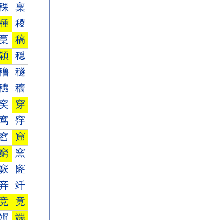
稞
稟
種
稯
稾
稿
穎
穏
穞
穟
穮
穯
穾
穿
窎
窏
窞
窟
窮
窯
窾
窿
竎
竏
竞
竟
竮
端