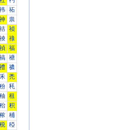
社
礿
祎
祏
神
祟
祮
祯
祾
祿
禎
福
禞
禟
禮
禯
禾
禿
秎
秏
秞
租
秮
积
秾
秿
税
稏