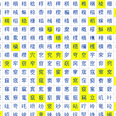
稐
稑
稒
稓
稔
稕
稖
稗
稘
稙
稚
稛
稜
稝
稠
稡
稢
稣
稤
稥
稦
稧
稨
稩
稪
稫
稬
稭
稰
稱
稲
稳
稴
稵
稶
稷
稸
稹
稺
稻
稼
稽
穀
穁
穂
穃
穄
穅
穆
穇
穈
穉
穊
穋
穌
積
穐
穑
穒
穓
穔
穕
穖
穗
穘
穙
穚
穛
穜
穝
穠
穡
穢
穣
穤
穥
穦
穧
穨
穩
穪
穫
穬
穭
穰
穱
穲
穳
穴
穵
究
穷
穸
穹
空
穻
穼
穽
窀
突
窂
窃
窄
窅
窆
窇
窈
窉
窊
窋
窌
窍
窐
窑
窒
窓
窔
窕
窖
窗
窘
窙
窚
窛
窜
窝
窠
窡
窢
窣
窤
窥
窦
窧
窨
窩
窪
窫
窬
窭
窰
窱
窲
窳
窴
窵
窶
窷
窸
窹
窺
窻
窼
窽
竀
竁
竂
竃
竄
竅
竆
竇
竈
竉
竊
立
竌
竍
竐
竑
竒
竓
竔
竕
竖
竗
竘
站
竚
竛
竜
竝
章
竡
竢
竣
竤
童
竦
竧
竨
竩
竪
竫
竬
竭