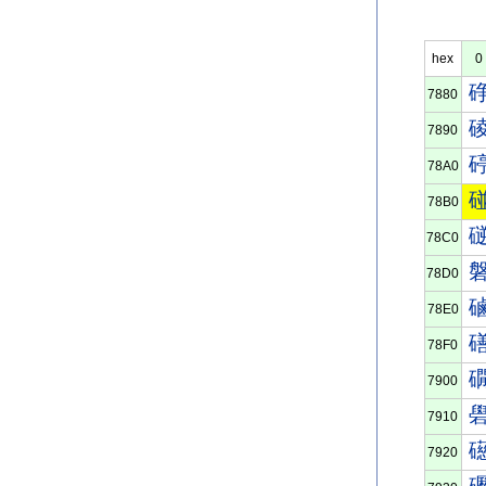
hex
0
7880
7890
78A0
78B0
78C0
78D0
78E0
78F0
7900
7910
7920