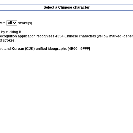
Select a Chinese character
with
stroke(s).
by clicking it.
recognition application recognises 4354 Chinese characters (yellow marked) depe
f strokes.
e and Korean (CJK) unified ideographs [4E00 - 9FFF]