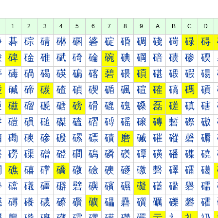
1
2
3
4
5
6
7
8
9
A
B
C
D
碀
碁
碂
碃
碄
碅
碆
碇
碈
碉
碊
碋
碌
碍
碐
碑
碒
碓
碔
碕
碖
碗
碘
碙
碚
碛
碜
碝
碠
碡
碢
碣
碤
碥
碦
碧
碨
碩
碪
碫
碬
碭
碰
碱
碲
碳
碴
碵
碶
碷
碸
碹
確
碻
碼
碽
磀
磁
磂
磃
磄
磅
磆
磇
磈
磉
磊
磋
磌
磍
磐
磑
磒
磓
磔
磕
磖
磗
磘
磙
磚
磛
磜
磝
磠
磡
磢
磣
磤
磥
磦
磧
磨
磩
磪
磫
磬
磭
磰
磱
磲
磳
磴
磵
磶
磷
磸
磹
磺
磻
磼
磽
礀
礁
礂
礃
礄
礅
礆
礇
礈
礉
礊
礋
礌
礍
礐
礑
礒
礓
礔
礕
礖
礗
礘
礙
礚
礛
礜
礝
礠
礡
礢
礣
礤
礥
礦
礧
礨
礩
礪
礫
礬
礭