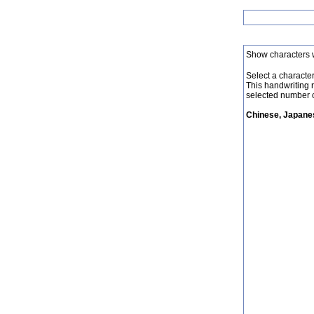
Show characters 
Select a character 
This handwriting 
selected number o
Chinese, Japanes