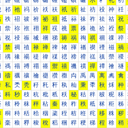
礰
礱
礲
礳
礴
礵
礶
礷
礸
礹
示
礻
礼
礽
祀
祁
祂
祃
祄
祅
祆
祇
祈
祉
祊
祋
祌
祍
祐
祑
祒
祓
祔
祕
祖
祗
祘
祙
祚
祛
祜
祝
祠
祡
祢
祣
祤
祥
祦
祧
票
祩
祪
祫
祬
祭
祰
祱
祲
祳
祴
祵
祶
祷
祸
祹
祺
祻
祼
祽
禀
禁
禂
禃
禄
禅
禆
禇
禈
禉
禊
禋
禌
禍
禐
禑
禒
禓
禔
禕
禖
禗
禘
禙
禚
禛
禜
禝
禠
禡
禢
禣
禤
禥
禦
禧
禨
禩
禪
禫
禬
禭
禰
禱
禲
禳
禴
禵
禶
禷
禸
禹
禺
离
禼
禽
秀
私
秂
秃
秄
秅
秆
秇
秈
秉
秊
秋
秌
种
秐
科
秒
秓
秔
秕
秖
秗
秘
秙
秚
秛
秜
秝
秠
秡
秢
秣
秤
秥
秦
秧
秨
秩
秪
秫
秬
秭
称
秱
秲
秳
秴
秵
秶
秷
秸
秹
秺
移
秼
秽
稀
稁
稂
稃
稄
稅
稆
稇
稈
稉
稊
程
稌
稍