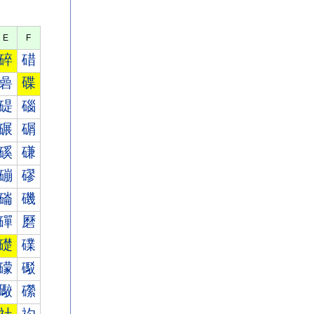
E
F
碎
碏
碞
碟
碮
碯
碾
碿
磎
磏
磞
磟
磮
磯
磾
磿
礎
礏
礞
礟
礮
礯