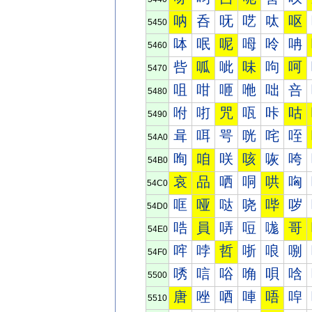
呐
呑
呒
呓
呔
呕
5450
呠
呡
呢
呣
呤
呥
5460
呰
呱
呲
味
呴
呵
5470
咀
咁
咂
咃
咄
咅
5480
咐
咑
咒
咓
咔
咕
5490
咠
咡
咢
咣
咤
咥
54A0
咰
咱
咲
咳
咴
咵
54B0
哀
品
哂
哃
哄
哅
54C0
哐
哑
哒
哓
哔
哕
54D0
哠
員
哢
哣
哤
哥
54E0
哰
哱
哲
哳
哴
哵
54F0
唀
唁
唂
唃
唄
唅
5500
唐
唑
唒
唓
唔
唕
5510