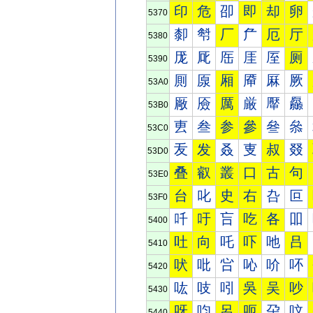
印
危
卲
即
却
卵
5370
厀
厁
厂
厃
厄
厅
5380
厐
厑
厒
厓
厔
厕
5390
厠
厡
厢
厣
厤
厥
53A0
厰
厱
厲
厳
厴
厵
53B0
叀
叁
参
參
叄
叅
53C0
叐
发
叒
叓
叔
叕
53D0
叠
叡
叢
口
古
句
53E0
台
叱
史
右
叴
叵
53F0
吀
吁
吂
吃
各
吅
5400
吐
向
吒
吓
吔
吕
5410
吠
吡
吢
吣
吤
吥
5420
吰
吱
吲
吳
吴
吵
5430
呀
呁
呂
呃
呄
呅
5440