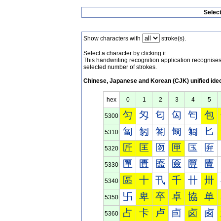
Selec
Show characters with
stroke(s).
Select a character by clicking it.
This handwriting recognition application recognis
selected number of strokes.
Chinese, Japanese and Korean (CJK) unified ide
hex
0
1
2
3
4
5
匀
匁
匂
匃
匄
包
5300
匐
匑
匒
匓
匔
匕
5310
匠
匡
匢
匣
匤
匥
5320
匰
匱
匲
匳
匴
匵
5330
區
十
卂
千
卄
卅
5340
卐
卑
卒
卓
協
单
5350
占
卡
卢
卣
卤
卥
5360