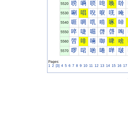
唠
唡
唢
唣
唤
唥
5520
唰
唱
唲
唳
唴
唵
5530
啀
啁
啂
啃
啄
啅
5540
啐
啑
啒
啓
啔
啕
5550
啠
啡
啢
啣
啤
啥
5560
啰
啱
啲
啳
啴
啵
5570
Pages:
1
2
[3]
4
5
6
7
8
9
10
11
12
13
14
15
16
17