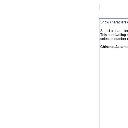
Show characters 
Select a character 
This handwriting 
selected number o
Chinese, Japanes