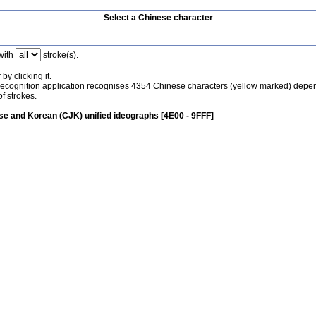
Select a Chinese character
with
stroke(s).
by clicking it.
recognition application recognises 4354 Chinese characters (yellow marked) depe
f strokes.
e and Korean (CJK) unified ideographs [4E00 - 9FFF]