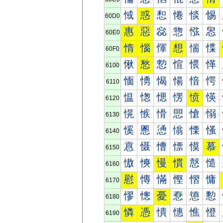
惐
惑
惒
惓
惔
惕
60D0
惠
惡
惢
惣
惤
惥
60E0
惰
惱
惲
想
惴
惵
60F0
愀
愁
愂
愃
愄
愅
6100
愐
愑
愒
愓
愔
愕
6110
愠
愡
愢
愣
愤
愥
6120
愰
愱
愲
愳
愴
愵
6130
慀
慁
慂
慃
慄
慅
6140
慐
慑
慒
慓
慔
慕
6150
慠
慡
慢
慣
慤
慥
6160
慰
慱
慲
慳
慴
慵
6170
憀
憁
憂
憃
憄
憅
6180
憐
憑
憒
憓
憔
憕
6190