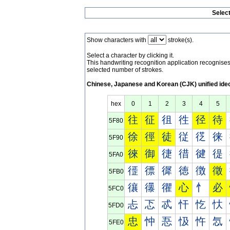
Selec
Show characters with
stroke(s).
Select a character by clicking it.
This handwriting recognition application recognis
selected number of strokes.
Chinese, Japanese and Korean (CJK) unified ide
hex
0
1
2
3
4
5
往
征
徂
徃
径
待
5F80
徐
徑
徒
従
徔
徕
5F90
徠
御
徢
徣
徤
徥
5FA0
徰
徱
徲
徳
徴
徵
5FB0
忀
忁
忂
心
忄
必
5FC0
忐
忑
忒
忓
忔
忕
5FD0
忠
忡
忢
忣
忤
忥
5FE0