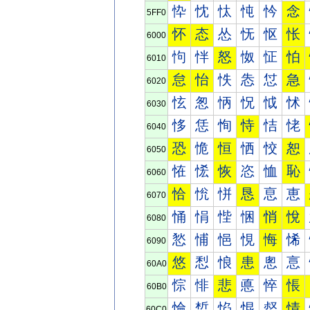
忰
忱
忲
忳
忴
念
5FF0
怀
态
怂
怃
怄
怅
6000
怐
怑
怒
怓
怔
怕
6010
怠
怡
怢
怣
怤
急
6020
怰
怱
怲
怳
怴
怵
6030
恀
恁
恂
恃
恄
恅
6040
恐
恑
恒
恓
恔
恕
6050
恠
恡
恢
恣
恤
恥
6060
恰
恱
恲
恳
恴
恵
6070
悀
悁
悂
悃
悄
悅
6080
悐
悑
悒
悓
悔
悕
6090
悠
悡
悢
患
悤
悥
60A0
悰
悱
悲
悳
悴
悵
60B0
惀
惁
惂
惃
惄
情
60C0