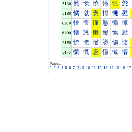
憠
憡
憢
憣
憤
憥
61A0
憰
憱
憲
憳
憴
憵
61B0
懀
懁
懂
懃
懄
懅
61C0
懐
懑
懒
懓
懔
懕
61D0
懠
懡
懢
懣
懤
懥
61E0
懰
懱
懲
懳
懴
懵
61F0
Pages:
1
2
3
4
5
6
7
[8]
9
10
11
12
13
14
15
16
17