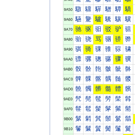
驐
驑
驒
驓
驔
驕
9A50
驠
驡
驢
驣
驤
驥
9A60
驰
驱
驲
驳
驴
驵
9A70
骀
骁
骂
骃
骄
骅
9A80
骐
骑
骒
骓
骔
骕
9A90
骠
骡
骢
骣
骤
骥
9AA0
骰
骱
骲
骳
骴
骵
9AB0
髀
髁
髂
髃
髄
髅
9AC0
髐
髑
髒
髓
體
髕
9AD0
髠
髡
髢
髣
髤
髥
9AE0
髰
髱
髲
髳
髴
髵
9AF0
鬀
鬁
鬂
鬃
鬄
鬅
9B00
鬐
鬑
鬒
鬓
鬔
鬕
9B10