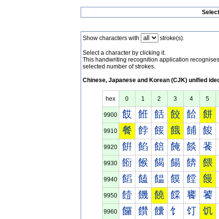
Selec
Show characters with
stroke(s).
Select a character by clicking it.
This handwriting recognition application recognis
selected number of strokes.
Chinese, Japanese and Korean (CJK) unified ide
hex
0
1
2
3
4
5
餀
餁
餂
餃
餄
餅
9900
餐
餑
餒
餓
餔
餕
9910
餠
餡
餢
餣
餤
餥
9920
餰
餱
餲
餳
餴
餵
9930
饀
饁
饂
饃
饄
饅
9940
饐
饑
饒
饓
饔
饕
9950
饠
饡
饢
饣
饤
饥
9960