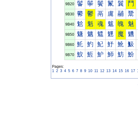
鬠
鬡
鬢
鬣
鬤
鬥
9B20
鬰
鬱
鬲
鬳
鬴
鬵
9B30
魀
魁
魂
魃
魄
魅
9B40
魐
魑
魒
魓
魔
魕
9B50
魠
魡
魢
魣
魤
魥
9B60
魰
魱
魲
魳
魴
魵
9B70
Pages:
1
2
3
4
5
6
7
8
9
10
11
12
13
14
15
16
17