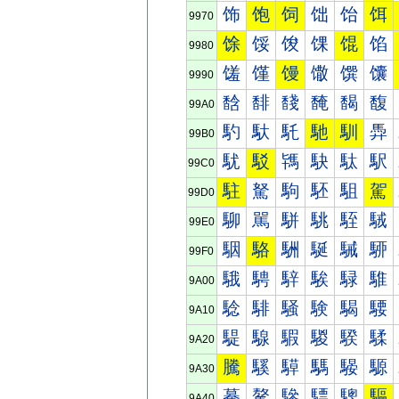
饰
饱
饲
饳
饴
饵
9970
馀
馁
馂
馃
馄
馅
9980
馐
馑
馒
馓
馔
馕
9990
馠
馡
馢
馣
馤
馥
99A0
馰
馱
馲
馳
馴
馵
99B0
駀
駁
駂
駃
駄
駅
99C0
駐
駑
駒
駓
駔
駕
99D0
駠
駡
駢
駣
駤
駥
99E0
駰
駱
駲
駳
駴
駵
99F0
騀
騁
騂
騃
騄
騅
9A00
騐
騑
騒
験
騔
騕
9A10
騠
騡
騢
騣
騤
騥
9A20
騰
騱
騲
騳
騴
騵
9A30
驀
驁
驂
驃
驄
驅
9A40