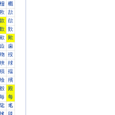
欞
欟
欮
欯
款
欿
歎
歏
歞
歟
歮
歯
歾
歿
殎
殏
殞
殟
殮
殯
殾
殿
毎
每
毞
毟
毮
毯