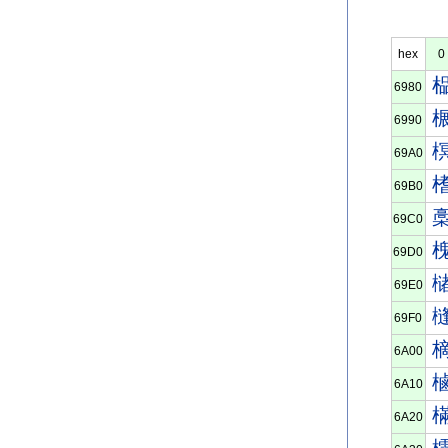
hex
0
6980
6990
69A0
69B0
69C0
69D0
69E0
69F0
6A00
6A10
6A20