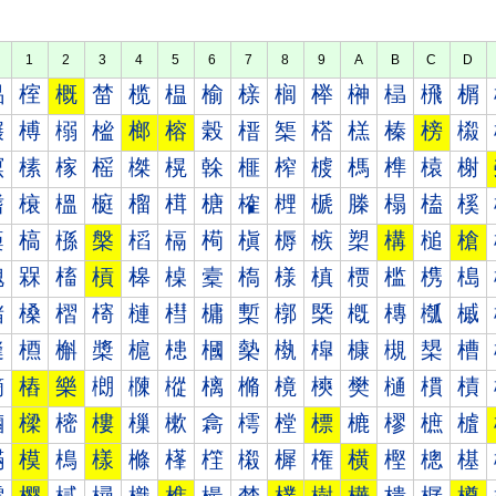
1
2
3
4
5
6
7
8
9
A
B
C
D
榀
榁
概
榃
榄
榅
榆
榇
榈
榉
榊
榋
榌
榍
榐
榑
榒
榓
榔
榕
榖
榗
榘
榙
榚
榛
榜
榝
榠
榡
榢
榣
榤
榥
榦
榧
榨
榩
榪
榫
榬
榭
榰
榱
榲
榳
榴
榵
榶
榷
榸
榹
榺
榻
榼
榽
槀
槁
槂
槃
槄
槅
槆
槇
槈
槉
槊
構
槌
槍
槐
槑
槒
槓
槔
槕
槖
槗
様
槙
槚
槛
槜
槝
槠
槡
槢
槣
槤
槥
槦
槧
槨
槩
槪
槫
槬
槭
槰
槱
槲
槳
槴
槵
槶
槷
槸
槹
槺
槻
槼
槽
樀
樁
樂
樃
樄
樅
樆
樇
樈
樉
樊
樋
樌
樍
樐
樑
樒
樓
樔
樕
樖
樗
樘
標
樚
樛
樜
樝
樠
模
樢
樣
樤
樥
樦
樧
樨
権
横
樫
樬
樭