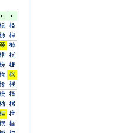
E
F
榎
榏
榞
榟
榮
榯
榾
榿
槎
槏
槞
槟
槮
槯
槾
槿
樎
樏
樞
樟
樮
樯