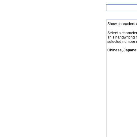
Show characters 
Select a character 
This handwriting 
selected number o
Chinese, Japanes