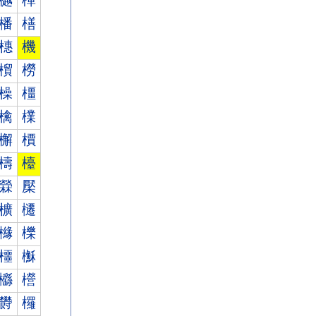
樾
樿
橎
橏
橞
機
橮
橯
橾
橿
檎
檏
檞
檟
檮
檯
檾
檿
櫎
櫏
櫞
櫟
櫮
櫯
櫾
櫿
欎
欏