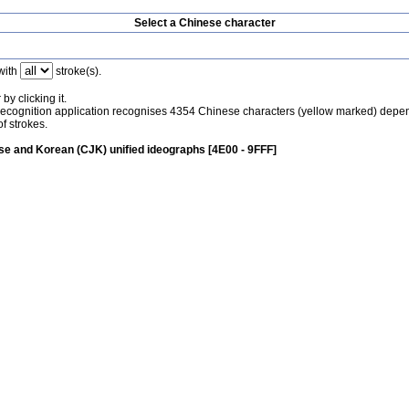
Select a Chinese character
with
stroke(s).
by clicking it.
recognition application recognises 4354 Chinese characters (yellow marked) depe
f strokes.
e and Korean (CJK) unified ideographs [4E00 - 9FFF]