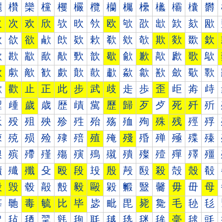
欐
欑
欒
欓
欔
欕
欖
欗
欘
欙
欚
欛
欜
欝
欠
次
欢
欣
欤
欥
欦
欧
欨
欩
欪
欫
欬
欭
欰
欱
欲
欳
欴
欵
欶
欷
欸
欹
欺
欻
欼
欽
歀
歁
歂
歃
歄
歅
歆
歇
歈
歉
歊
歋
歌
歍
歐
歑
歒
歓
歔
歕
歖
歗
歘
歙
歚
歛
歜
歝
歠
歡
止
正
此
步
武
歧
歨
歩
歪
歫
歬
歭
歰
歱
歲
歳
歴
歵
歶
歷
歸
歹
歺
死
歼
歽
殀
殁
殂
殃
殄
殅
殆
殇
殈
殉
殊
残
殌
殍
殐
殑
殒
殓
殔
殕
殖
殗
殘
殙
殚
殛
殜
殝
殠
殡
殢
殣
殤
殥
殦
殧
殨
殩
殪
殫
殬
殭
殰
殱
殲
殳
殴
段
殶
殷
殸
殹
殺
殻
殼
殽
毀
毁
毂
毃
毄
毅
毆
毇
毈
毉
毊
毋
毌
母
毐
毑
毒
毓
比
毕
毖
毗
毘
毙
毚
毛
毜
毝
毠
毡
毢
毣
毤
毥
毦
毧
毨
毩
毪
毫
毬
毭