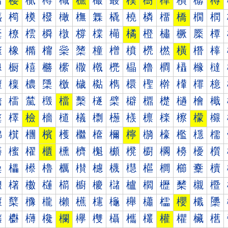
樰
樱
樲
樳
樴
樵
樶
樷
樸
樹
樺
樻
樼
樽
橀
橁
橂
橃
橄
橅
橆
橇
橈
橉
橊
橋
橌
橍
橐
橑
橒
橓
橔
橕
橖
橗
橘
橙
橚
橛
橜
橝
橠
橡
橢
橣
橤
橥
橦
橧
橨
橩
橪
橫
橬
橭
橰
橱
橲
橳
橴
橵
橶
橷
橸
橹
橺
橻
橼
橽
檀
檁
檂
檃
檄
檅
檆
檇
檈
檉
檊
檋
檌
檍
檐
檑
檒
檓
檔
檕
檖
檗
檘
檙
檚
檛
檜
檝
檠
檡
檢
檣
檤
檥
檦
檧
檨
檩
檪
檫
檬
檭
檰
檱
檲
檳
檴
檵
檶
檷
檸
檹
檺
檻
檼
檽
櫀
櫁
櫂
櫃
櫄
櫅
櫆
櫇
櫈
櫉
櫊
櫋
櫌
櫍
櫐
櫑
櫒
櫓
櫔
櫕
櫖
櫗
櫘
櫙
櫚
櫛
櫜
櫝
櫠
櫡
櫢
櫣
櫤
櫥
櫦
櫧
櫨
櫩
櫪
櫫
櫬
櫭
櫰
櫱
櫲
櫳
櫴
櫵
櫶
櫷
櫸
櫹
櫺
櫻
櫼
櫽
欀
欁
欂
欃
欄
欅
欆
欇
欈
欉
權
欋
欌
欍