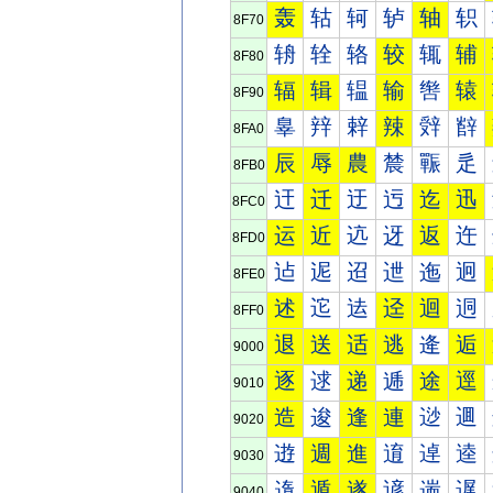
轰
轱
轲
轳
轴
轵
8F70
辀
辁
辂
较
辄
辅
8F80
辐
辑
辒
输
辔
辕
8F90
辠
辡
辢
辣
辤
辥
8FA0
辰
辱
農
辳
辴
辵
8FB0
迀
迁
迂
迃
迄
迅
8FC0
运
近
迒
迓
返
迕
8FD0
迠
迡
迢
迣
迤
迥
8FE0
述
迱
迲
迳
迴
迵
8FF0
退
送
适
逃
逄
逅
9000
逐
逑
递
逓
途
逕
9010
造
逡
逢
連
逤
逥
9020
逰
週
進
逳
逴
逵
9030
遀
遁
遂
遃
遄
遅
9040