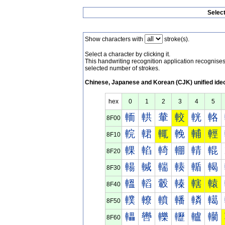
Selec
Show characters with
stroke(s).
Select a character by clicking it.
This handwriting recognition application recognis
selected number of strokes.
Chinese, Japanese and Korean (CJK) unified ide
hex
0
1
2
3
4
5
輀
輁
輂
較
輄
輅
8F00
輐
輑
輒
輓
輔
輕
8F10
輠
輡
輢
輣
輤
輥
8F20
輰
輱
輲
輳
輴
輵
8F30
轀
轁
轂
轃
轄
轅
8F40
轐
轑
轒
轓
轔
轕
8F50
轠
轡
轢
轣
轤
轥
8F60