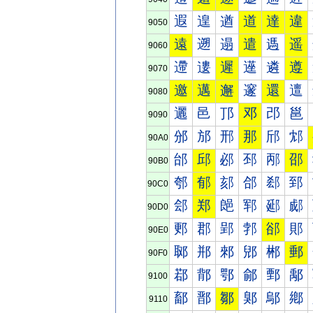
遐
遑
遒
道
達
違
9050
遠
遡
遢
遣
遤
遥
9060
遰
遱
遲
遳
遴
遵
9070
邀
邁
邂
邃
還
邅
9080
邐
邑
邒
邓
邔
邕
9090
邠
邡
邢
那
邤
邥
90A0
邰
邱
邲
邳
邴
邵
90B0
郀
郁
郂
郃
郄
郅
90C0
郐
郑
郒
郓
郔
郕
90D0
郠
郡
郢
郣
郤
郥
90E0
郰
郱
郲
郳
郴
郵
90F0
鄀
鄁
鄂
鄃
鄄
鄅
9100
鄐
鄑
鄒
鄓
鄔
鄕
9110