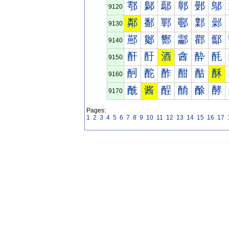
鄠
鄡
鄢
鄣
鄤
鄥
9120
鄰
鄱
鄲
鄳
鄴
鄵
9130
酀
酁
酂
酃
酄
酅
9140
酐
酑
酒
酓
酔
酕
9150
酠
酡
酢
酣
酤
酥
9160
酰
酱
酲
酳
酴
酵
9170
Pages:
1
2
3
4
5
6
7
8
9
10
11
12
13
14
15
16
17