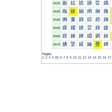
娠
娡
娢
娣
娤
娥
5A20
娰
娱
娲
娳
娴
娵
5A30
婀
婁
婂
婃
婄
婅
5A40
婐
婑
婒
婓
婔
婕
5A50
婠
婡
婢
婣
婤
婥
5A60
婰
婱
婲
婳
婴
婵
5A70
Pages:
1
2
3
4
[5]
6
7
8
9
10
11
12
13
14
15
16
17