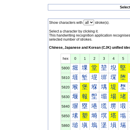
Selec
Show characters with
stroke(s).
Select a character by clicking it.
This handwriting recognition application recognis
selected number of strokes.
Chinese, Japanese and Korean (CJK) unified ide
hex
0
1
2
3
4
5
堀
堁
堂
堃
堄
堅
5800
堐
堑
堒
堓
堔
堕
5810
堠
堡
堢
堣
堤
堥
5820
堰
報
堲
堳
場
堵
5830
塀
塁
塂
塃
塄
塅
5840
塐
塑
塒
塓
塔
塕
5850
塠
塡
塢
塣
塤
塥
5860