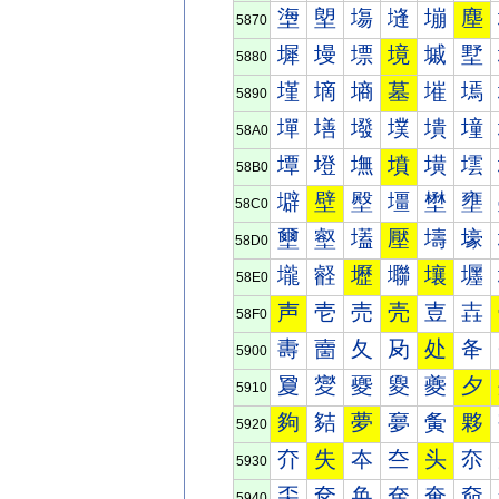
塰
塱
塲
塳
塴
塵
5870
墀
墁
墂
境
墄
墅
5880
墐
墑
墒
墓
墔
墕
5890
墠
墡
墢
墣
墤
墥
58A0
墰
墱
墲
墳
墴
墵
58B0
壀
壁
壂
壃
壄
壅
58C0
壐
壑
壒
壓
壔
壕
58D0
壠
壡
壢
壣
壤
壥
58E0
声
壱
売
壳
壴
壵
58F0
夀
夁
夂
夃
处
夅
5900
夐
夑
夒
夓
夔
夕
5910
夠
夡
夢
夣
夤
夥
5920
夰
失
夲
夳
头
夵
5930
奀
奁
奂
奃
奄
奅
5940