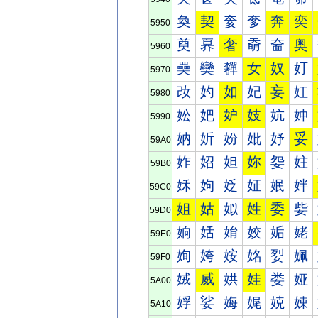
奐
契
奒
奓
奔
奕
5950
奠
奡
奢
奣
奤
奥
5960
奰
奱
奲
女
奴
奵
5970
妀
妁
如
妃
妄
妅
5980
妐
妑
妒
妓
妔
妕
5990
妠
妡
妢
妣
妤
妥
59A0
妰
妱
妲
妳
妴
妵
59B0
姀
姁
姂
姃
姄
姅
59C0
姐
姑
姒
姓
委
姕
59D0
姠
姡
姢
姣
姤
姥
59E0
姰
姱
姲
姳
姴
姵
59F0
娀
威
娂
娃
娄
娅
5A00
娐
娑
娒
娓
娔
娕
5A10