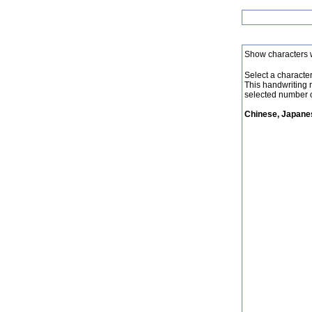
Show characters 
Select a character 
This handwriting 
selected number o
Chinese, Japanes