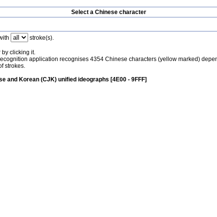
Select a Chinese character
with
stroke(s).
by clicking it.
recognition application recognises 4354 Chinese characters (yellow marked) depe
f strokes.
e and Korean (CJK) unified ideographs [4E00 - 9FFF]