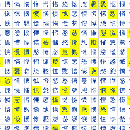
愐
愑
愒
愓
愔
愕
愖
愗
愘
愙
愚
愛
愜
愝
愠
愡
愢
愣
愤
愥
愦
愧
愨
愩
愪
愫
愬
愭
愰
愱
愲
愳
愴
愵
愶
愷
愸
愹
愺
愻
愼
愽
慀
慁
慂
慃
慄
慅
慆
慇
慈
慉
慊
態
慌
慍
慐
慑
慒
慓
慔
慕
慖
慗
慘
慙
慚
慛
慜
慝
慠
慡
慢
慣
慤
慥
慦
慧
慨
慩
慪
慫
慬
慭
慰
慱
慲
慳
慴
慵
慶
慷
慸
慹
慺
慻
慼
慽
憀
憁
憂
憃
憄
憅
憆
憇
憈
憉
憊
憋
憌
憍
憐
憑
憒
憓
憔
憕
憖
憗
憘
憙
憚
憛
憜
憝
憠
憡
憢
憣
憤
憥
憦
憧
憨
憩
憪
憫
憬
憭
憰
憱
憲
憳
憴
憵
憶
憷
憸
憹
憺
憻
憼
憽
懀
懁
懂
懃
懄
懅
懆
懇
懈
應
懊
懋
懌
懍
懐
懑
懒
懓
懔
懕
懖
懗
懘
懙
懚
懛
懜
懝
懠
懡
懢
懣
懤
懥
懦
懧
懨
懩
懪
懫
懬
懭