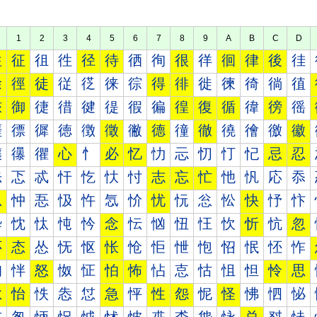
1
2
3
4
5
6
7
8
9
A
B
C
D
往
征
徂
徃
径
待
徆
徇
很
徉
徊
律
後
徍
徐
徑
徒
従
徔
徕
徖
得
徘
徙
徚
徛
徜
徝
徠
御
徢
徣
徤
徥
徦
徧
徨
復
循
徫
徬
徭
徰
徱
徲
徳
徴
徵
徶
德
徸
徹
徺
徻
徼
徽
忀
忁
忂
心
忄
必
忆
忇
忈
忉
忊
忋
忌
忍
忐
忑
忒
忓
忔
忕
忖
志
忘
忙
忚
忛
応
忝
忠
忡
忢
忣
忤
忥
忦
忧
忨
忩
忪
快
忬
忭
忰
忱
忲
忳
忴
念
忶
忷
忸
忹
忺
忻
忼
忽
怀
态
怂
怃
怄
怅
怆
怇
怈
怉
怊
怋
怌
怍
怐
怑
怒
怓
怔
怕
怖
怗
怘
怙
怚
怛
怜
思
怠
怡
怢
怣
怤
急
怦
性
怨
怩
怪
怫
怬
怭