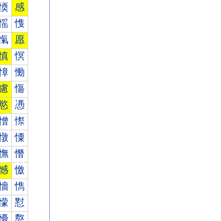
愞
感
愮
愯
愾
愿
慎
慏
慞
慟
慮
慯
慾
慿
憎
憏
憞
憟
憮
憯
憾
憿
懎
懏
懞
懟
懮
懯