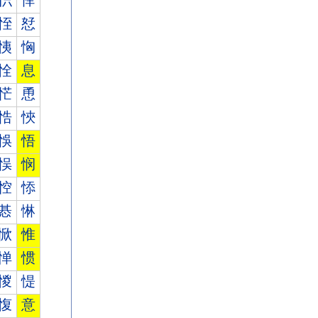
怾
怿
恎
恏
恞
恟
恮
息
恾
恿
悎
悏
悞
悟
悮
悯
悾
悿
惎
惏
惞
惟
惮
惯
惾
惿
愎
意