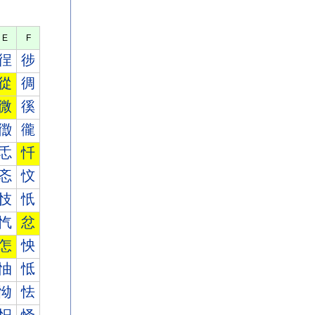
E
F
徎
徏
從
徟
微
徯
徾
徿
忎
忏
忞
忟
忮
忯
忾
忿
怎
怏
怞
怟
怮
怯