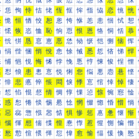
怰
怱
怲
怳
怴
怵
怶
怷
怸
怹
怺
总
怼
怽
恀
恁
恂
恃
恄
恅
恆
恇
恈
恉
恊
恋
恌
恍
恐
恑
恒
恓
恔
恕
恖
恗
恘
恙
恚
恛
恜
恝
恠
恡
恢
恣
恤
恥
恦
恧
恨
恩
恪
恫
恬
恭
恰
恱
恲
恳
恴
恵
恶
恷
恸
恹
恺
恻
恼
恽
悀
悁
悂
悃
悄
悅
悆
悇
悈
悉
悊
悋
悌
悍
悐
悑
悒
悓
悔
悕
悖
悗
悘
悙
悚
悛
悜
悝
悠
悡
悢
患
悤
悥
悦
悧
您
悩
悪
悫
悬
悭
悰
悱
悲
悳
悴
悵
悶
悷
悸
悹
悺
悻
悼
悽
惀
惁
惂
惃
惄
情
惆
惇
惈
惉
惊
惋
惌
惍
惐
惑
惒
惓
惔
惕
惖
惗
惘
惙
惚
惛
惜
惝
惠
惡
惢
惣
惤
惥
惦
惧
惨
惩
惪
惫
惬
惭
惰
惱
惲
想
惴
惵
惶
惷
惸
惹
惺
惻
惼
惽
愀
愁
愂
愃
愄
愅
愆
愇
愈
愉
愊
愋
愌
愍