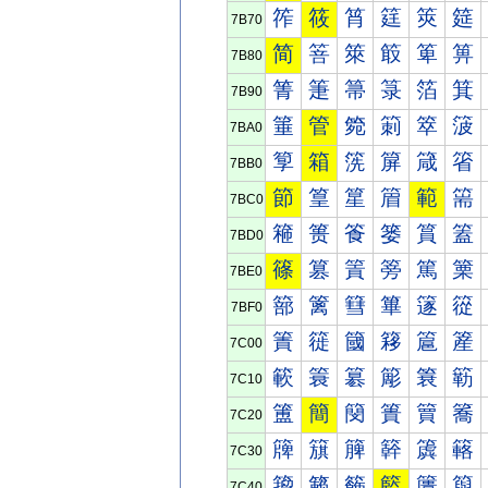
筰
筱
筲
筳
筴
筵
7B70
简
箁
箂
箃
箄
箅
7B80
箐
箑
箒
箓
箔
箕
7B90
箠
管
箢
箣
箤
箥
7BA0
箰
箱
箲
箳
箴
箵
7BB0
節
篁
篂
篃
範
篅
7BC0
篐
篑
篒
篓
篔
篕
7BD0
篠
篡
篢
篣
篤
篥
7BE0
篰
篱
篲
篳
篴
篵
7BF0
簀
簁
簂
簃
簄
簅
7C00
簐
簑
簒
簓
簔
簕
7C10
簠
簡
簢
簣
簤
簥
7C20
簰
簱
簲
簳
簴
簵
7C30
籀
籁
籂
籃
籄
籅
7C40