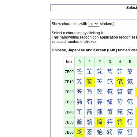
Selec
Show characters with
stroke(s).
Select a character by clicking it.
This handwriting recognition application recognis
selected number of strokes.
Chinese, Japanese and Korean (CJK) unified ide
hex
0
1
2
3
4
5
笀
笁
笂
笃
笄
笅
7B00
笐
笑
笒
笓
笔
笕
7B10
笠
笡
笢
笣
笤
笥
7B20
笰
笱
笲
笳
笴
笵
7B30
筀
筁
筂
筃
筄
筅
7B40
筐
筑
筒
筓
答
筕
7B50
筠
筡
筢
筣
筤
筥
7B60