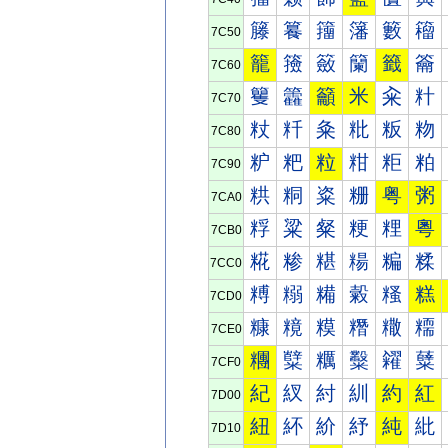
籐
籑
籒
籓
籔
籕
7C50
籠
籡
籢
籣
籤
籥
7C60
籰
籱
籲
米
籴
籵
7C70
粀
粁
粂
粃
粄
粅
7C80
粐
粑
粒
粓
粔
粕
7C90
粠
粡
粢
粣
粤
粥
7CA0
粰
粱
粲
粳
粴
粵
7CB0
糀
糁
糂
糃
糄
糅
7CC0
糐
糑
糒
糓
糔
糕
7CD0
糠
糡
糢
糣
糤
糥
7CE0
糰
糱
糲
糳
糴
糵
7CF0
紀
紁
紂
紃
約
紅
7D00
紐
紑
紒
紓
純
紕
7D10