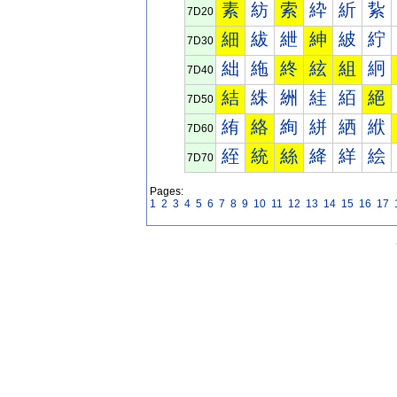
素
紡
索
紣
紤
紥
7D20
細
紱
紲
紳
紴
紵
7D30
絀
絁
終
絃
組
絅
7D40
結
絑
絒
絓
絔
絕
7D50
絠
絡
絢
絣
絤
絥
7D60
絰
統
絲
絳
絴
絵
7D70
Pages:
1
2
3
4
5
6
7
8
9
10
11
12
13
14
15
16
17