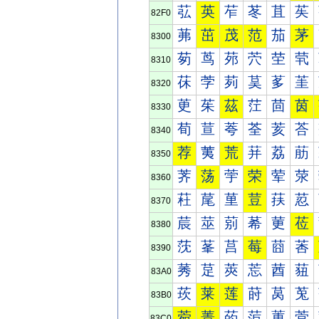
苰
英
苲
苳
苴
苵
82F0
茀
茁
茂
范
茄
茅
8300
茐
茑
茒
茓
茔
茕
8310
茠
茡
茢
茣
茤
茥
8320
茰
茱
茲
茳
茴
茵
8330
荀
荁
荂
荃
荄
荅
8340
荐
荑
荒
荓
荔
荕
8350
荠
荡
荢
荣
荤
荥
8360
荰
荱
荲
荳
荴
荵
8370
莀
莁
莂
莃
莄
莅
8380
莐
莑
莒
莓
莔
莕
8390
莠
莡
莢
莣
莤
莥
83A0
莰
莱
莲
莳
莴
莵
83B0
菀
菁
菂
菃
菄
菅
83C0