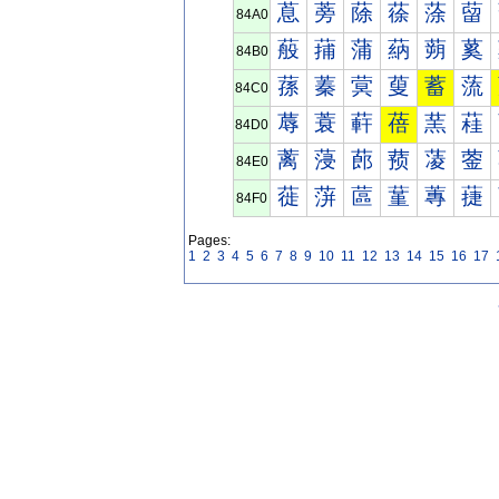
蒠
蒡
蒢
蒣
蒤
蒥
84A0
蒰
蒱
蒲
蒳
蒴
蒵
84B0
蓀
蓁
蓂
蓃
蓄
蓅
84C0
蓐
蓑
蓒
蓓
蓔
蓕
84D0
蓠
蓡
蓢
蓣
蓤
蓥
84E0
蓰
蓱
蓲
蓳
蓴
蓵
84F0
Pages:
1
2
3
4
5
6
7
8
9
10
11
12
13
14
15
16
17