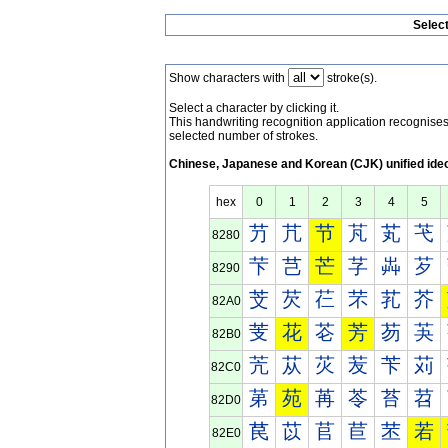
Selec
Show characters with
stroke(s).
Select a character by clicking it.
This handwriting recognition application recognis
selected number of strokes.
Chinese, Japanese and Korean (CJK) unified ide
hex
0
1
2
3
4
5
芀
芁
节
芃
芄
芅
8280
芐
芑
芒
芓
芔
芕
8290
芠
芡
芢
芣
芤
芥
82A0
芰
花
芲
芳
芴
芵
82B0
苀
苁
苂
苃
苄
苅
82C0
苐
苑
苒
苓
苔
苕
82D0
苠
苡
苢
苣
苤
若
82E0