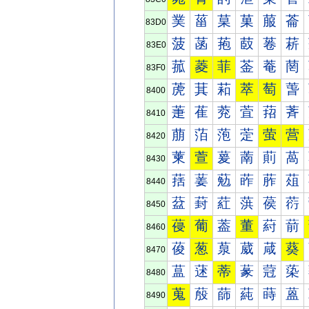
菐
菑
菒
菓
菔
菕
83D0
菠
菡
菢
菣
菤
菥
83E0
菰
菱
菲
菳
菴
菵
83F0
萀
萁
萂
萃
萄
萅
8400
萐
萑
萒
萓
萔
萕
8410
萠
萡
萢
萣
萤
营
8420
萰
萱
萲
萳
萴
萵
8430
葀
葁
葂
葃
葄
葅
8440
葐
葑
葒
葓
葔
葕
8450
葠
葡
葢
董
葤
葥
8460
葰
葱
葲
葳
葴
葵
8470
蒀
蒁
蒂
蒃
蒄
蒅
8480
蒐
蒑
蒒
蒓
蒔
蒕
8490