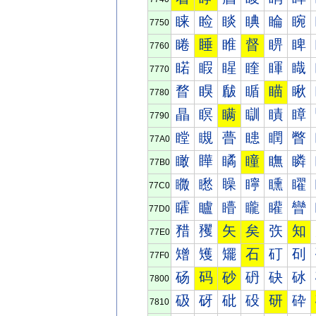
睐
睑
睒
睓
睔
睕
7750
睠
睡
睢
督
睤
睥
7760
睰
睱
睲
睳
睴
睵
7770
瞀
瞁
瞂
瞃
瞄
瞅
7780
瞐
瞑
瞒
瞓
瞔
瞕
7790
瞠
瞡
瞢
瞣
瞤
瞥
77A0
瞰
瞱
瞲
瞳
瞴
瞵
77B0
矀
矁
矂
矃
矄
矅
77C0
矐
矑
矒
矓
矔
矕
77D0
矠
矡
矢
矣
矤
知
77E0
矰
矱
矲
石
矴
矵
77F0
砀
码
砂
砃
砄
砅
7800
砐
砑
砒
砓
研
砕
7810