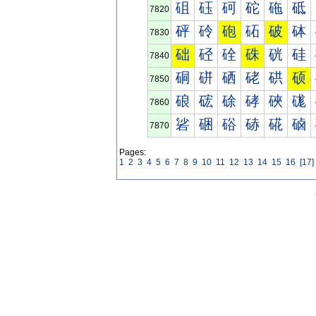
砠
砡
砢
砣
砤
砥
7820
砰
砱
砲
砳
破
砵
7830
础
硁
硂
硃
硄
硅
7840
硐
硑
硒
硓
硔
硕
7850
硠
硡
硢
硣
硤
硥
7860
硰
硱
硲
硳
硴
硵
7870
Pages:
1
2
3
4
5
6
7
8
9
10
11
12
13
14
15
16
[17]