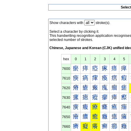
Selec
Show characters with
stroke(s).
Select a character by clicking it.
This handwriting recognition application recognis
selected number of strokes.
Chinese, Japanese and Korean (CJK) unified ide
hex
0
1
2
3
4
5
瘀
瘁
瘂
瘃
瘄
瘅
7600
瘐
瘑
瘒
瘓
瘔
瘕
7610
瘠
瘡
瘢
瘣
瘤
瘥
7620
瘰
瘱
瘲
瘳
瘴
瘵
7630
癀
癁
療
癃
癄
癅
7640
癐
癑
癒
癓
癔
癕
7650
癠
癡
癢
癣
癤
癥
7660