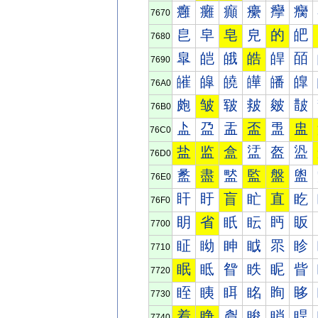
癰
癱
癲
癳
癴
癵
7670
皀
皁
皂
皃
的
皅
7680
皐
皑
皒
皓
皔
皕
7690
皠
皡
皢
皣
皤
皥
76A0
皰
皱
皲
皳
皴
皵
76B0
盀
盁
盂
盃
盄
盅
76C0
盐
监
盒
盓
盔
盕
76D0
盠
盡
盢
監
盤
盥
76E0
盰
盱
盲
盳
直
盵
76F0
眀
省
眂
眃
眄
眅
7700
眐
眑
眒
眓
眔
眕
7710
眠
眡
眢
眣
眤
眥
7720
眰
眱
眲
眳
眴
眵
7730
着
睁
睂
睃
睄
睅
7740