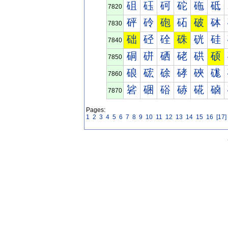
砠
砡
砢
砣
砤
砥
7820
砰
砱
砲
砳
破
砵
7830
础
硁
硂
硃
硄
硅
7840
硐
硑
硒
硓
硔
硕
7850
硠
硡
硢
硣
硤
硥
7860
硰
硱
硲
硳
硴
硵
7870
Pages:
1
2
3
4
5
6
7
8
9
10
11
12
13
14
15
16
[17]