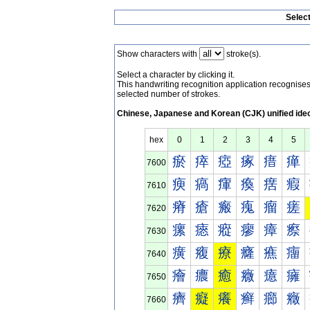
Selec
Show characters with
stroke(s).
Select a character by clicking it.
This handwriting recognition application recognis
selected number of strokes.
Chinese, Japanese and Korean (CJK) unified ide
hex
0
1
2
3
4
5
瘀
瘁
瘂
瘃
瘄
瘅
7600
瘐
瘑
瘒
瘓
瘔
瘕
7610
瘠
瘡
瘢
瘣
瘤
瘥
7620
瘰
瘱
瘲
瘳
瘴
瘵
7630
癀
癁
療
癃
癄
癅
7640
癐
癑
癒
癓
癔
癕
7650
癠
癡
癢
癣
癤
癥
7660