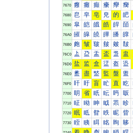
癰
癱
癲
癳
癴
癵
7670
皀
皁
皂
皃
的
皅
7680
皐
皑
皒
皓
皔
皕
7690
皠
皡
皢
皣
皤
皥
76A0
皰
皱
皲
皳
皴
皵
76B0
盀
盁
盂
盃
盄
盅
76C0
盐
监
盒
盓
盔
盕
76D0
盠
盡
盢
監
盤
盥
76E0
盰
盱
盲
盳
直
盵
76F0
眀
省
眂
眃
眄
眅
7700
眐
眑
眒
眓
眔
眕
7710
眠
眡
眢
眣
眤
眥
7720
眰
眱
眲
眳
眴
眵
7730
着
睁
睂
睃
睄
睅
7740