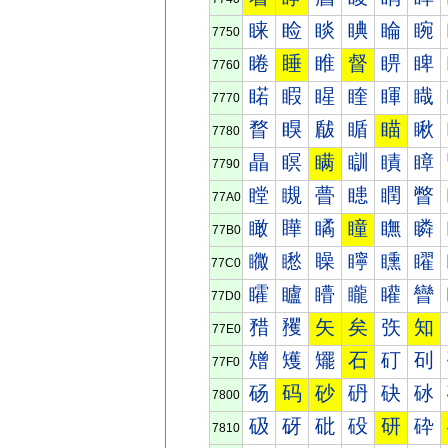
睐
睑
睒
睓
睔
睕
7750
睠
睡
睢
督
睤
睥
7760
睰
睱
睲
睳
睴
睵
7770
瞀
瞁
瞂
瞃
瞄
瞅
7780
瞐
瞑
瞒
瞓
瞔
瞕
7790
瞠
瞡
瞢
瞣
瞤
瞥
77A0
瞰
瞱
瞲
瞳
瞴
瞵
77B0
矀
矁
矂
矃
矄
矅
77C0
矐
矑
矒
矓
矔
矕
77D0
矠
矡
矢
矣
矤
知
77E0
矰
矱
矲
石
矴
矵
77F0
砀
码
砂
砃
砄
砅
7800
砐
砑
砒
砓
研
砕
7810