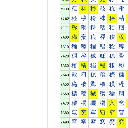
秐
科
秒
秓
秔
秕
79D0
秠
秡
秢
秣
秤
秥
79E0
称
秱
秲
秳
秴
秵
79F0
稀
稁
稂
稃
稄
稅
7A00
稐
稑
稒
稓
稔
稕
7A10
稠
稡
稢
稣
稤
稥
7A20
稰
稱
稲
稳
稴
稵
7A30
穀
穁
穂
穃
穄
穅
7A40
穐
穑
穒
穓
穔
穕
7A50
穠
穡
穢
穣
穤
穥
7A60
穰
穱
穲
穳
穴
穵
7A70
窀
突
窂
窃
窄
窅
7A80
窐
窑
窒
窓
窔
窕
7A90