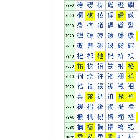
磰
磱
磲
磳
磴
磵
78F0
礀
礁
礂
礃
礄
礅
7900
礐
礑
礒
礓
礔
礕
7910
礠
礡
礢
礣
礤
礥
7920
礰
礱
礲
礳
礴
礵
7930
祀
祁
祂
祃
祄
祅
7940
祐
祑
祒
祓
祔
祕
7950
祠
祡
祢
祣
祤
祥
7960
祰
祱
祲
祳
祴
祵
7970
禀
禁
禂
禃
禄
禅
7980
禐
禑
禒
禓
禔
禕
7990
禠
禡
禢
禣
禤
禥
79A0
禰
禱
禲
禳
禴
禵
79B0
秀
私
秂
秃
秄
秅
79C0