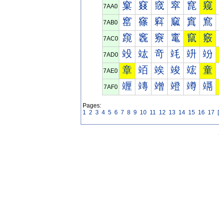
窠
窡
窢
窣
窤
窥
7AA0
窰
窱
窲
窳
窴
窵
7AB0
竀
竁
竂
竃
竄
竅
7AC0
竐
竑
竒
竓
竔
竕
7AD0
章
竡
竢
竣
竤
童
7AE0
竰
竱
竲
竳
竴
竵
7AF0
Pages:
1
2
3
4
5
6
7
8
9
10
11
12
13
14
15
16
17