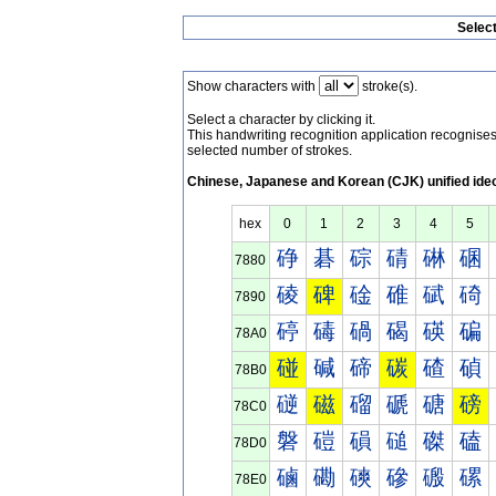
Selec
Show characters with
stroke(s).
Select a character by clicking it.
This handwriting recognition application recognis
selected number of strokes.
Chinese, Japanese and Korean (CJK) unified ide
hex
0
1
2
3
4
5
碀
碁
碂
碃
碄
碅
7880
碐
碑
碒
碓
碔
碕
7890
碠
碡
碢
碣
碤
碥
78A0
碰
碱
碲
碳
碴
碵
78B0
磀
磁
磂
磃
磄
磅
78C0
磐
磑
磒
磓
磔
磕
78D0
磠
磡
磢
磣
磤
磥
78E0