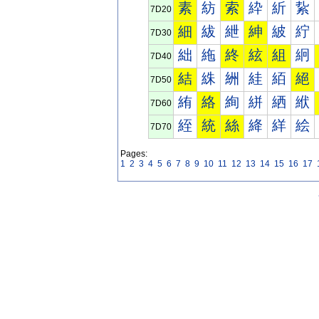
素
紡
索
紣
紤
紥
7D20
細
紱
紲
紳
紴
紵
7D30
絀
絁
終
絃
組
絅
7D40
結
絑
絒
絓
絔
絕
7D50
絠
絡
絢
絣
絤
絥
7D60
絰
統
絲
絳
絴
絵
7D70
Pages:
1
2
3
4
5
6
7
8
9
10
11
12
13
14
15
16
17