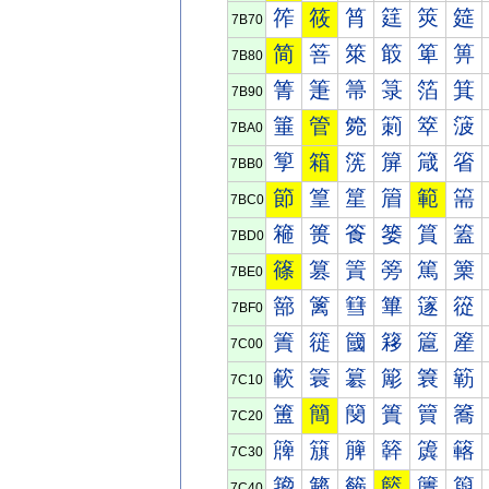
筰
筱
筲
筳
筴
筵
7B70
简
箁
箂
箃
箄
箅
7B80
箐
箑
箒
箓
箔
箕
7B90
箠
管
箢
箣
箤
箥
7BA0
箰
箱
箲
箳
箴
箵
7BB0
節
篁
篂
篃
範
篅
7BC0
篐
篑
篒
篓
篔
篕
7BD0
篠
篡
篢
篣
篤
篥
7BE0
篰
篱
篲
篳
篴
篵
7BF0
簀
簁
簂
簃
簄
簅
7C00
簐
簑
簒
簓
簔
簕
7C10
簠
簡
簢
簣
簤
簥
7C20
簰
簱
簲
簳
簴
簵
7C30
籀
籁
籂
籃
籄
籅
7C40