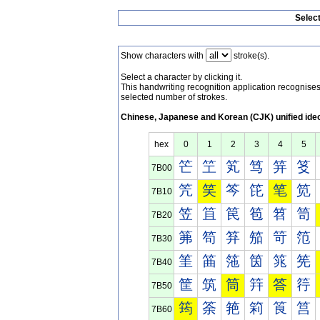
Selec
Show characters with
stroke(s).
Select a character by clicking it.
This handwriting recognition application recognis
selected number of strokes.
Chinese, Japanese and Korean (CJK) unified ide
hex
0
1
2
3
4
5
笀
笁
笂
笃
笄
笅
7B00
笐
笑
笒
笓
笔
笕
7B10
笠
笡
笢
笣
笤
笥
7B20
笰
笱
笲
笳
笴
笵
7B30
筀
筁
筂
筃
筄
筅
7B40
筐
筑
筒
筓
答
筕
7B50
筠
筡
筢
筣
筤
筥
7B60