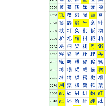
籐
籑
籒
籓
籔
籕
7C50
籠
籡
籢
籣
籤
籥
7C60
籰
籱
籲
米
籴
籵
7C70
粀
粁
粂
粃
粄
粅
7C80
粐
粑
粒
粓
粔
粕
7C90
粠
粡
粢
粣
粤
粥
7CA0
粰
粱
粲
粳
粴
粵
7CB0
糀
糁
糂
糃
糄
糅
7CC0
糐
糑
糒
糓
糔
糕
7CD0
糠
糡
糢
糣
糤
糥
7CE0
糰
糱
糲
糳
糴
糵
7CF0
紀
紁
紂
紃
約
紅
7D00
紐
紑
紒
紓
純
紕
7D10