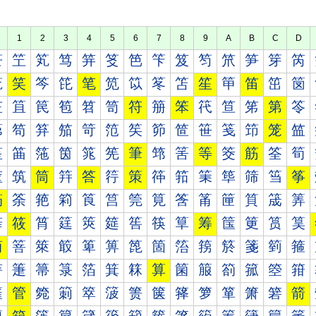
1
2
3
4
5
6
7
8
9
A
B
C
D
笀
笁
笂
笃
笄
笅
笆
笇
笈
笉
笊
笋
笌
笍
笐
笑
笒
笓
笔
笕
笖
笗
笘
笙
笚
笛
笜
笝
笠
笡
笢
笣
笤
笥
符
笧
笨
笩
笪
笫
第
笭
笰
笱
笲
笳
笴
笵
笶
笷
笸
笹
笺
笻
笼
笽
筀
筁
筂
筃
筄
筅
筆
筇
筈
等
筊
筋
筌
筍
筐
筑
筒
筓
答
筕
策
筗
筘
筙
筚
筛
筜
筝
筠
筡
筢
筣
筤
筥
筦
筧
筨
筩
筪
筫
筬
筭
筰
筱
筲
筳
筴
筵
筶
筷
筸
筹
筺
筻
筼
筽
简
箁
箂
箃
箄
箅
箆
箇
箈
箉
箊
箋
箌
箍
箐
箑
箒
箓
箔
箕
箖
算
箘
箙
箚
箛
箜
箝
箠
管
箢
箣
箤
箥
箦
箧
箨
箩
箪
箫
箬
箭