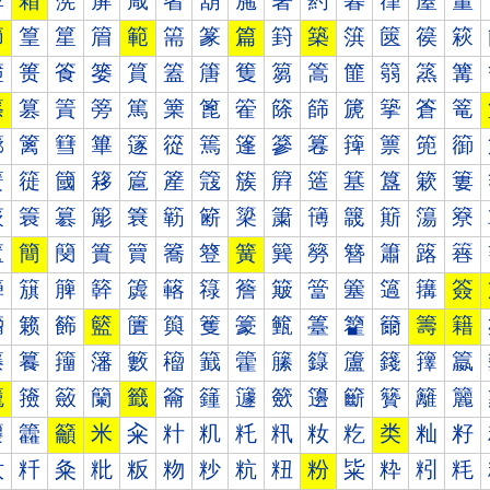
箰
箱
箲
箳
箴
箵
箶
箷
箸
箹
箺
箻
箼
箽
節
篁
篂
篃
範
篅
篆
篇
篈
築
篊
篋
篌
篍
篐
篑
篒
篓
篔
篕
篖
篗
篘
篙
篚
篛
篜
篝
篠
篡
篢
篣
篤
篥
篦
篧
篨
篩
篪
篫
篬
篭
篰
篱
篲
篳
篴
篵
篶
篷
篸
篹
篺
篻
篼
篽
簀
簁
簂
簃
簄
簅
簆
簇
簈
簉
簊
簋
簌
簍
簐
簑
簒
簓
簔
簕
簖
簗
簘
簙
簚
簛
簜
簝
簠
簡
簢
簣
簤
簥
簦
簧
簨
簩
簪
簫
簬
簭
簰
簱
簲
簳
簴
簵
簶
簷
簸
簹
簺
簻
簼
簽
籀
籁
籂
籃
籄
籅
籆
籇
籈
籉
籊
籋
籌
籍
籐
籑
籒
籓
籔
籕
籖
籗
籘
籙
籚
籛
籜
籝
籠
籡
籢
籣
籤
籥
籦
籧
籨
籩
籪
籫
籬
籭
籰
籱
籲
米
籴
籵
籶
籷
籸
籹
籺
类
籼
籽
粀
粁
粂
粃
粄
粅
粆
粇
粈
粉
粊
粋
粌
粍