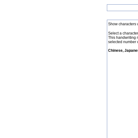
Show characters 
Select a character 
This handwriting 
selected number o
Chinese, Japanes