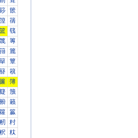
箾
箿
篎
篏
篞
篟
篮
篯
篾
篿
簎
簏
簞
簟
簮
簯
簾
簿
籎
籏
籞
籟
籮
籯
籾
籿
粎
粏