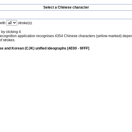
Select a Chinese character
with
stroke(s).
by clicking it.
recognition application recognises 4354 Chinese characters (yellow marked) depe
f strokes.
e and Korean (CJK) unified ideographs [4E00 - 9FFF]