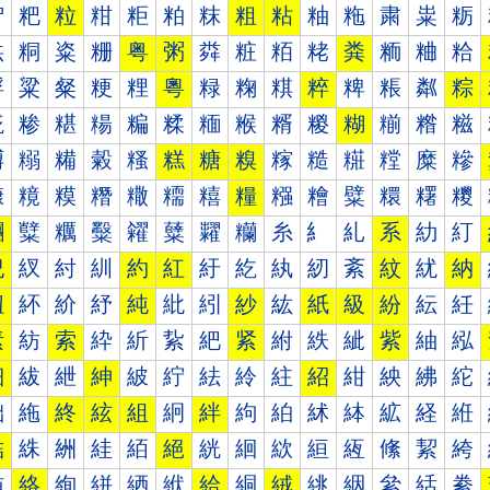
粐
粑
粒
粓
粔
粕
粖
粗
粘
粙
粚
粛
粜
粝
粠
粡
粢
粣
粤
粥
粦
粧
粨
粩
粪
粫
粬
粭
粰
粱
粲
粳
粴
粵
粶
粷
粸
粹
粺
粻
粼
粽
糀
糁
糂
糃
糄
糅
糆
糇
糈
糉
糊
糋
糌
糍
糐
糑
糒
糓
糔
糕
糖
糗
糘
糙
糚
糛
糜
糝
糠
糡
糢
糣
糤
糥
糦
糧
糨
糩
糪
糫
糬
糭
糰
糱
糲
糳
糴
糵
糶
糷
糸
糹
糺
系
糼
糽
紀
紁
紂
紃
約
紅
紆
紇
紈
紉
紊
紋
紌
納
紐
紑
紒
紓
純
紕
紖
紗
紘
紙
級
紛
紜
紝
素
紡
索
紣
紤
紥
紦
紧
紨
紩
紪
紫
紬
紭
細
紱
紲
紳
紴
紵
紶
紷
紸
紹
紺
紻
紼
紽
絀
絁
終
絃
組
絅
絆
絇
絈
絉
絊
絋
経
絍
結
絑
絒
絓
絔
絕
絖
絗
絘
絙
絚
絛
絜
絝
絠
絡
絢
絣
絤
絥
給
絧
絨
絩
絪
絫
絬
絭