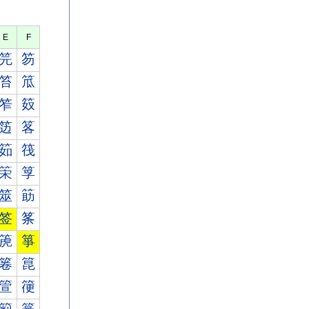
E
F
笎
笏
笞
笟
笮
笯
笾
笿
筎
筏
筞
筟
筮
筯
签
筿
箎
箏
箞
箟
箮
箯