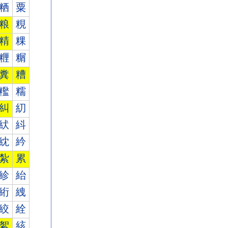
粞
粟
粮
粯
精
粿
糎
糏
糞
糟
糮
糯
糾
糿
紎
紏
紞
紟
紮
累
紾
紿
絎
絏
絞
絟
絮
絯