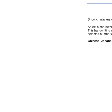
Show characters 
Select a character 
This handwriting 
selected number o
Chinese, Japanes