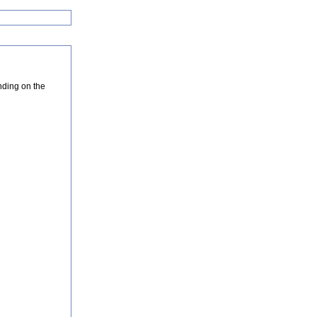
nding on the