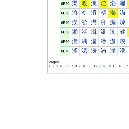
渠
渡
渢
渣
渤
渥
6E20
渰
渱
渲
渳
渴
渵
6E30
湀
湁
湂
湃
湄
湅
6E40
湐
湑
湒
湓
湔
湕
6E50
湠
湡
湢
湣
湤
湥
6E60
湰
湱
湲
湳
湴
湵
6E70
Pages:
1
2
3
4
5
6
7
8
9
10
11
12
[13]
14
15
16
17