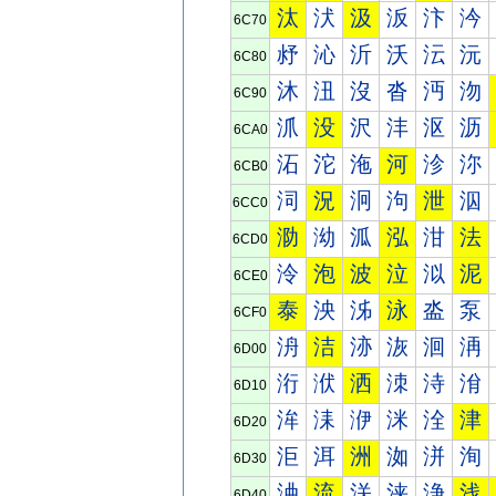
汰
汱
汲
汳
汴
汵
6C70
沀
沁
沂
沃
沄
沅
6C80
沐
沑
沒
沓
沔
沕
6C90
沠
没
沢
沣
沤
沥
6CA0
沰
沱
沲
河
沴
沵
6CB0
泀
況
泂
泃
泄
泅
6CC0
泐
泑
泒
泓
泔
法
6CD0
泠
泡
波
泣
泤
泥
6CE0
泰
泱
泲
泳
泴
泵
6CF0
洀
洁
洂
洃
洄
洅
6D00
洐
洑
洒
洓
洔
洕
6D10
洠
洡
洢
洣
洤
津
6D20
洰
洱
洲
洳
洴
洵
6D30
浀
流
浂
浃
浄
浅
6D40