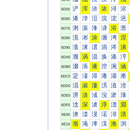
浐
浑
浒
浓
浔
浕
6D50
浠
浡
浢
浣
浤
浥
6D60
浰
浱
浲
浳
浴
浵
6D70
涀
涁
涂
涃
涄
涅
6D80
涐
涑
涒
涓
涔
涕
6D90
涠
涡
涢
涣
涤
涥
6DA0
涰
涱
液
涳
涴
涵
6DB0
淀
淁
淂
淃
淄
淅
6DC0
淐
淑
淒
淓
淔
淕
6DD0
淠
淡
淢
淣
淤
淥
6DE0
淰
深
淲
淳
淴
淵
6DF0
渀
渁
渂
渃
渄
清
6E00
渐
渑
渒
渓
渔
渕
6E10