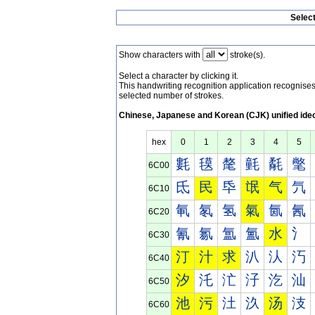
Selec
Show characters with
stroke(s).
Select a character by clicking it.
This handwriting recognition application recognis
selected number of strokes.
Chinese, Japanese and Korean (CJK) unified ide
hex
0
1
2
3
4
5
氀
氁
氂
氃
氄
氅
6C00
氐
民
氒
氓
气
氕
6C10
氠
氡
氢
氣
氤
氥
6C20
氰
氱
氲
氳
水
氵
6C30
汀
汁
求
汃
汄
汅
6C40
汐
汑
汒
汓
汔
汕
6C50
池
污
汢
汣
汤
汥
6C60