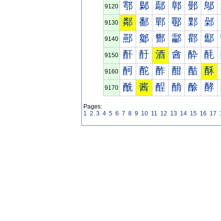
鄠
鄡
鄢
鄣
鄤
鄥
9120
鄰
鄱
鄲
鄳
鄴
鄵
9130
酀
酁
酂
酃
酄
酅
9140
酐
酑
酒
酓
酔
酕
9150
酠
酡
酢
酣
酤
酥
9160
酰
酱
酲
酳
酴
酵
9170
Pages:
1
2
3
4
5
6
7
8
9
10
11
12
13
14
15
16
17