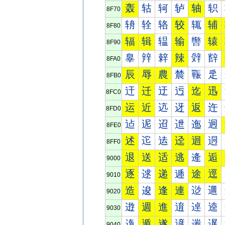
轰
轱
轲
轳
轴
轵
8F70
辀
辁
辂
较
辄
辅
8F80
辐
辑
辒
输
辔
辕
8F90
辠
辡
辢
辣
辤
辥
8FA0
辰
辱
農
辳
辴
辵
8FB0
迀
迁
迂
迃
迄
迅
8FC0
运
近
迒
迓
返
迕
8FD0
迠
迡
迢
迣
迤
迥
8FE0
述
迱
迲
迳
迴
迵
8FF0
退
送
适
逃
逄
逅
9000
逐
逑
递
逓
途
逕
9010
造
逡
逢
連
逤
逥
9020
逰
週
進
逳
逴
逵
9030
遀
遁
遂
遃
遄
遅
9040