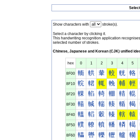
Selec
Show characters with
stroke(s).
Select a character by clicking it.
This handwriting recognition application recognis
selected number of strokes.
Chinese, Japanese and Korean (CJK) unified ide
hex
0
1
2
3
4
5
輀
輁
輂
較
輄
輅
8F00
輐
輑
輒
輓
輔
輕
8F10
輠
輡
輢
輣
輤
輥
8F20
輰
輱
輲
輳
輴
輵
8F30
轀
轁
轂
轃
轄
轅
8F40
轐
轑
轒
轓
轔
轕
8F50
轠
轡
轢
轣
轤
轥
8F60