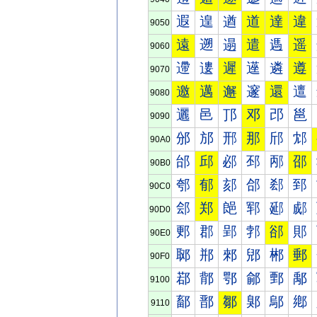
遐
遑
遒
道
達
違
9050
遠
遡
遢
遣
遤
遥
9060
遰
遱
遲
遳
遴
遵
9070
邀
邁
邂
邃
還
邅
9080
邐
邑
邒
邓
邔
邕
9090
邠
邡
邢
那
邤
邥
90A0
邰
邱
邲
邳
邴
邵
90B0
郀
郁
郂
郃
郄
郅
90C0
郐
郑
郒
郓
郔
郕
90D0
郠
郡
郢
郣
郤
郥
90E0
郰
郱
郲
郳
郴
郵
90F0
鄀
鄁
鄂
鄃
鄄
鄅
9100
鄐
鄑
鄒
鄓
鄔
鄕
9110