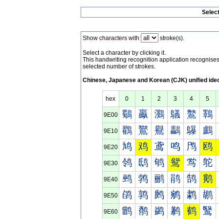
Selec
Show characters with
stroke(s).
Select a character by clicking it.
This handwriting recognition application recognis
selected number of strokes.
Chinese, Japanese and Korean (CJK) unified ide
hex
0
1
2
3
4
5
鸀
鸁
鸂
鸃
鸄
鸅
9E00
鸐
鸑
鸒
鸓
鸔
鸕
9E10
鸠
鸡
鸢
鸣
鸤
鸥
9E20
鸰
鸱
鸲
鸳
鸴
鸵
9E30
鹀
鹁
鹂
鹃
鹄
鹅
9E40
鹐
鹑
鹒
鹓
鹔
鹕
9E50
鹠
鹡
鹢
鹣
鹤
鹥
9E60