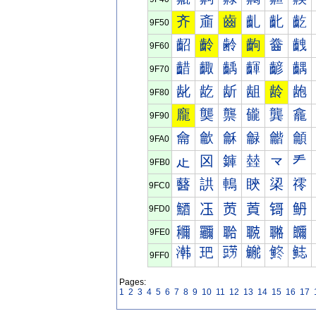
齐
齑
齒
齓
齔
齕
9F50
齠
齡
齢
齣
齤
齥
9F60
齰
齱
齲
齳
齴
齵
9F70
龀
龁
龂
龃
龄
龅
9F80
龐
龑
龒
龓
龔
龕
9F90
龠
龡
龢
龣
龤
龥
9FA0
龰
龱
龲
龳
龴
龵
9FB0
鿀
鿁
鿂
鿃
鿄
鿅
9FC0
鿐
鿑
鿒
鿓
鿔
鿕
9FD0
鿠
鿡
鿢
鿣
鿤
鿥
9FE0
鿰
鿱
鿲
鿳
鿴
鿵
9FF0
Pages:
1
2
3
4
5
6
7
8
9
10
11
12
13
14
15
16
17