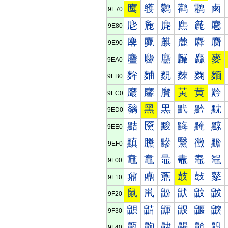
鹰
鹱
鹲
鹳
鹴
鹵
9E70
麀
麁
麂
麃
麄
麅
9E80
麐
麑
麒
麓
麔
麕
9E90
麠
麡
麢
麣
麤
麥
9EA0
麰
麱
麲
麳
麴
麵
9EB0
黀
黁
黂
黃
黄
黅
9EC0
黐
黑
黒
黓
黔
黕
9ED0
黠
黡
黢
黣
黤
黥
9EE0
黰
黱
黲
黳
黴
黵
9EF0
鼀
鼁
鼂
鼃
鼄
鼅
9F00
鼐
鼑
鼒
鼓
鼔
鼕
9F10
鼠
鼡
鼢
鼣
鼤
鼥
9F20
鼰
鼱
鼲
鼳
鼴
鼵
9F30
齀
齁
齂
齃
齄
齅
9F40