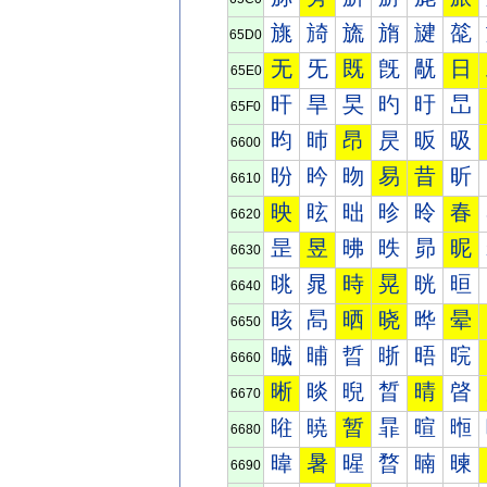
旐
旑
旒
旓
旔
旕
65D0
无
旡
既
旣
旤
日
65E0
旰
旱
旲
旳
旴
旵
65F0
昀
昁
昂
昃
昄
昅
6600
昐
昑
昒
易
昔
昕
6610
映
昡
昢
昣
昤
春
6620
昰
昱
昲
昳
昴
昵
6630
晀
晁
時
晃
晄
晅
6640
晐
晑
晒
晓
晔
晕
6650
晠
晡
晢
晣
晤
晥
6660
晰
晱
晲
晳
晴
晵
6670
暀
暁
暂
暃
暄
暅
6680
暐
暑
暒
暓
暔
暕
6690