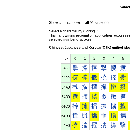
Selec
Show characters with
stroke(s).
Select a character by clicking it.
This handwriting recognition application recognis
selected number of strokes.
Chinese, Japanese and Korean (CJK) unified ide
hex
0
1
2
3
4
5
撀
撁
撂
撃
撄
撅
6480
撐
撑
撒
撓
撔
撕
6490
撠
撡
撢
撣
撤
撥
64A0
撰
撱
撲
撳
撴
撵
64B0
擀
擁
擂
擃
擄
擅
64C0
擐
擑
擒
擓
擔
擕
64D0
擠
擡
擢
擣
擤
擥
64E0