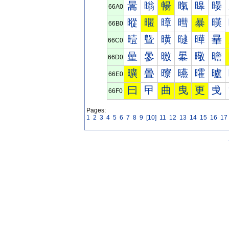
暠
暡
暢
暣
暤
暥
66A0
暰
暱
暲
暳
暴
暵
66B0
曀
曁
曂
曃
曄
曅
66C0
曐
曑
曒
曓
曔
曕
66D0
曠
曡
曢
曣
曤
曥
66E0
曰
曱
曲
曳
更
曵
66F0
Pages:
1
2
3
4
5
6
7
8
9
[10]
11
12
13
14
15
16
17