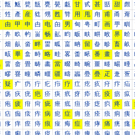
甐
甑
甒
甓
甔
甕
甖
甗
甘
甙
甚
甛
甜
甝
甠
甡
產
産
甤
甥
甦
甧
用
甩
甪
甫
甬
甭
田
由
甲
申
甴
电
甶
男
甸
甹
町
画
甼
甽
畀
畁
畂
畃
畄
畅
畆
畇
畈
畉
畊
畋
界
畍
畐
畑
畒
畓
畔
畕
畖
畗
畘
留
畚
畛
畜
畝
畠
畡
畢
畣
畤
略
畦
畧
畨
畩
番
畫
畬
畭
異
畱
畲
畳
畴
畵
當
畷
畸
畹
畺
畻
畼
畽
疀
疁
疂
疃
疄
疅
疆
疇
疈
疉
疊
疋
疌
疍
疐
疑
疒
疓
疔
疕
疖
疗
疘
疙
疚
疛
疜
疝
疠
疡
疢
疣
疤
疥
疦
疧
疨
疩
疪
疫
疬
疭
疰
疱
疲
疳
疴
疵
疶
疷
疸
疹
疺
疻
疼
疽
痀
痁
痂
痃
痄
病
痆
症
痈
痉
痊
痋
痌
痍
痐
痑
痒
痓
痔
痕
痖
痗
痘
痙
痚
痛
痜
痝
痠
痡
痢
痣
痤
痥
痦
痧
痨
痩
痪
痫
痬
痭