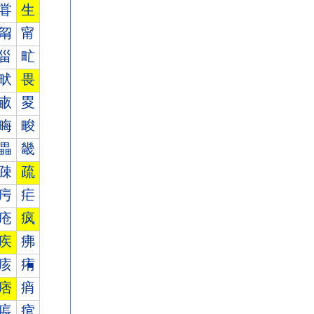
甞
生
甮
甯
甾
甿
畎
畏
畞
畟
畮
畯
畾
畿
疎
疏
疞
疟
疮
疯
疾
疿
痎
痏
痞
痟
痮
痯