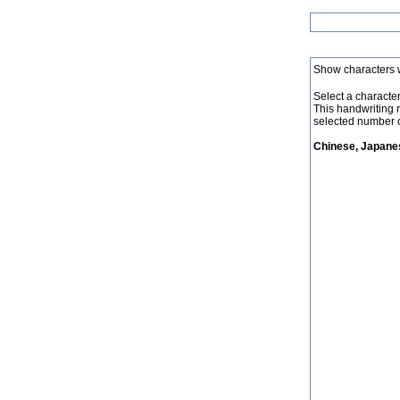
Show characters 
Select a character 
This handwriting 
selected number o
Chinese, Japanes