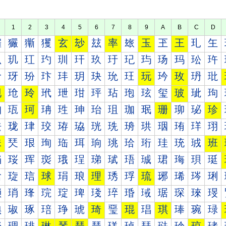
1
2
3
4
5
6
7
8
9
A
B
C
D
玀
玁
玂
玃
玄
玅
玆
率
玈
玉
玊
王
玌
玍
玐
玑
玒
玓
玔
玕
玖
玗
玘
玙
玚
玛
玜
玝
玠
玡
玢
玣
玤
玥
玦
玧
玨
玩
玪
玫
玬
玭
现
玱
玲
玳
玴
玵
玶
玷
玸
玹
玺
玻
玼
玽
珀
珁
珂
珃
珄
珅
珆
珇
珈
珉
珊
珋
珌
珍
珐
珑
珒
珓
珔
珕
珖
珗
珘
珙
珚
珛
珜
珝
珠
珡
珢
珣
珤
珥
珦
珧
珨
珩
珪
珫
珬
班
珰
珱
珲
珳
珴
珵
珶
珷
珸
珹
珺
珻
珼
珽
琀
琁
琂
球
琄
琅
理
琇
琈
琉
琊
琋
琌
琍
琐
琑
琒
琓
琔
琕
琖
琗
琘
琙
琚
琛
琜
琝
琠
琡
琢
琣
琤
琥
琦
琧
琨
琩
琪
琫
琬
琭