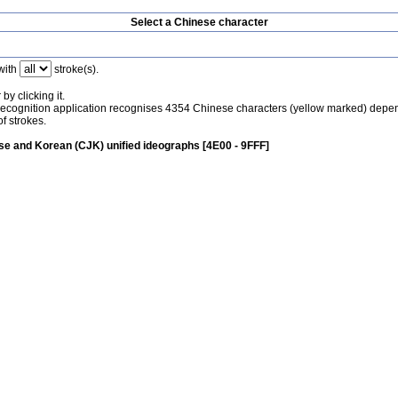
Select a Chinese character
with
stroke(s).
by clicking it.
recognition application recognises 4354 Chinese characters (yellow marked) depe
f strokes.
e and Korean (CJK) unified ideographs [4E00 - 9FFF]