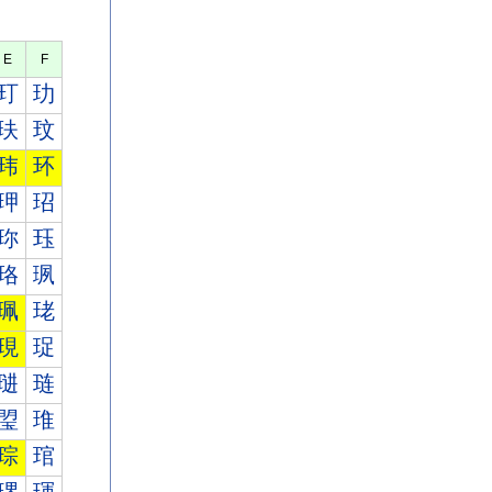
E
F
玎
玏
玞
玟
玮
环
玾
玿
珎
珏
珞
珟
珮
珯
現
珿
琎
琏
琞
琟
琮
琯