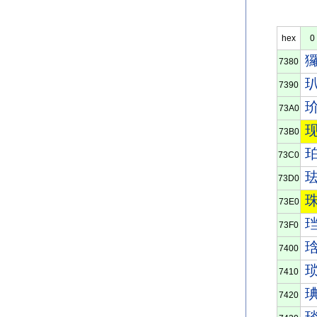
hex
0
7380
7390
73A0
73B0
73C0
73D0
73E0
73F0
7400
7410
7420