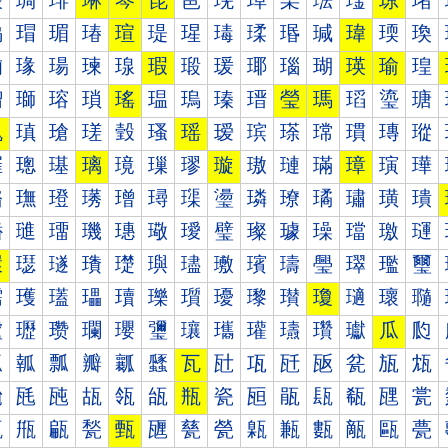
琰
琱
琲
琳
琴
琵
琶
琷
琸
琹
琺
琻
琼
琽
瑀
瑁
瑂
瑃
瑄
瑅
瑆
瑇
瑈
瑉
瑊
瑋
瑌
瑍
瑐
瑑
瑒
瑓
瑔
瑕
瑖
瑗
瑘
瑙
瑚
瑛
瑜
瑝
瑠
瑡
瑢
瑣
瑤
瑥
瑦
瑧
瑨
瑩
瑪
瑫
瑬
瑭
瑰
瑱
瑲
瑳
瑴
瑵
瑶
瑷
瑸
瑹
瑺
瑻
瑼
瑽
璀
璁
璂
璃
璄
璅
璆
璇
璈
璉
璊
璋
璌
璍
璐
璑
璒
璓
璔
璕
璖
璗
璘
璙
璚
璛
璜
璝
璠
璡
璢
璣
璤
璥
璦
璧
璨
璩
璪
璫
璬
璭
環
璱
璲
璳
璴
璵
璶
璷
璸
璹
璺
璻
璼
璽
瓀
瓁
瓂
瓃
瓄
瓅
瓆
瓇
瓈
瓉
瓊
瓋
瓌
瓍
瓐
瓑
瓒
瓓
瓔
瓕
瓖
瓗
瓘
瓙
瓚
瓛
瓜
瓝
瓠
瓡
瓢
瓣
瓤
瓥
瓦
瓧
瓨
瓩
瓪
瓫
瓬
瓭
瓰
瓱
瓲
瓳
瓴
瓵
瓶
瓷
瓸
瓹
瓺
瓻
瓼
瓽
甀
甁
甂
甃
甄
甅
甆
甇
甈
甉
甊
甋
甌
甍