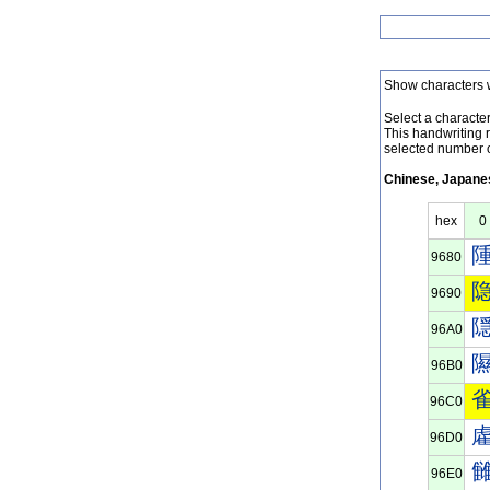
Show characters 
Select a character 
This handwriting 
selected number o
Chinese, Japanes
hex
0
9680
9690
96A0
96B0
96C0
96D0
96E0