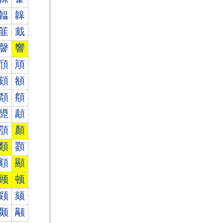
韞
韟
韮
韯
韾
響
頎
頏
頞
頟
頮
頯
頾
頿
顎
顏
類
顟
顮
顯
顾
顿
颎
颏
颞
颟