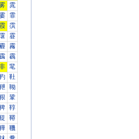
雾
雿
霎
霏
霞
霟
霮
霯
霾
霿
靎
靏
非
靟
靮
靯
靾
靿
鞎
鞏
鞞
鞟
鞮
鞯
鞾
鞿
韎
韏