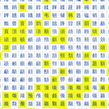
韐
韑
韒
韓
韔
韕
韖
韗
韘
韙
韚
韛
韜
韝
韠
韡
韢
韣
韤
韥
韦
韧
韨
韩
韪
韫
韬
韭
韰
韱
韲
音
韴
韵
韶
韷
韸
韹
韺
韻
韼
韽
頀
頁
頂
頃
頄
項
順
頇
須
頉
頊
頋
頌
頍
預
頑
頒
頓
頔
頕
頖
頗
領
頙
頚
頛
頜
頝
頠
頡
頢
頣
頤
頥
頦
頧
頨
頩
頪
頫
頬
頭
頰
頱
頲
頳
頴
頵
頶
頷
頸
頹
頺
頻
頼
頽
顀
顁
顂
顃
顄
顅
顆
顇
顈
顉
顊
顋
題
額
顐
顑
顒
顓
顔
顕
顖
顗
願
顙
顚
顛
顜
顝
顠
顡
顢
顣
顤
顥
顦
顧
顨
顩
顪
顫
顬
顭
顰
顱
顲
顳
顴
页
顶
顷
顸
项
顺
须
顼
顽
颀
颁
颂
颃
预
颅
领
颇
颈
颉
颊
颋
颌
颍
颐
频
颒
颓
颔
颕
颖
颗
题
颙
颚
颛
颜
额