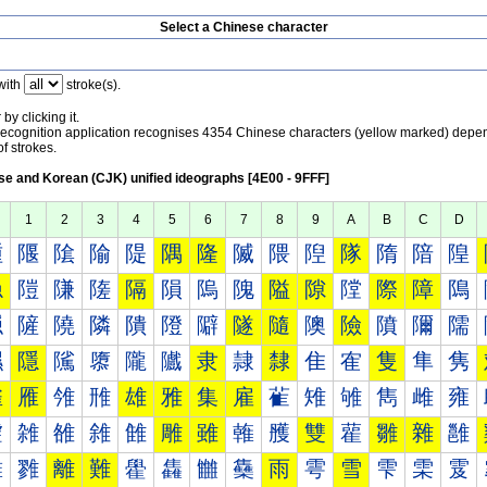
Select a Chinese character
with
stroke(s).
by clicking it.
recognition application recognises 4354 Chinese characters (yellow marked) depe
f strokes.
e and Korean (CJK) unified ideographs [4E00 - 9FFF]
1
2
3
4
5
6
7
8
9
A
B
C
D
隀
隁
隂
隃
隄
隅
隆
隇
隈
隉
隊
隋
隌
隍
隐
隑
隒
隓
隔
隕
隖
隗
隘
隙
隚
際
障
隝
隠
隡
隢
隣
隤
隥
隦
隧
隨
隩
險
隫
隬
隭
隰
隱
隲
隳
隴
隵
隶
隷
隸
隹
隺
隻
隼
隽
雀
雁
雂
雃
雄
雅
集
雇
雈
雉
雊
雋
雌
雍
雐
雑
雒
雓
雔
雕
雖
雗
雘
雙
雚
雛
雜
雝
雠
雡
離
難
雤
雥
雦
雧
雨
雩
雪
雫
雬
雭