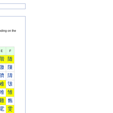
nding on the
E
F
階
随
隞
隟
隮
隯
难
隿
雎
雏
雞
雟
雮
雯