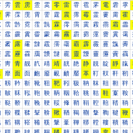
雰
雱
雲
雳
雴
雵
零
雷
雸
雹
雺
電
雼
雽
需
霁
霂
霃
霄
霅
霆
震
霈
霉
霊
霋
霌
霍
霐
霑
霒
霓
霔
霕
霖
霗
霘
霙
霚
霛
霜
霝
霠
霡
霢
霣
霤
霥
霦
霧
霨
霩
霪
霫
霬
霭
霰
霱
露
霳
霴
霵
霶
霷
霸
霹
霺
霻
霼
霽
靀
靁
靂
靃
靄
靅
靆
靇
靈
靉
靊
靋
靌
靍
靐
靑
青
靓
靔
靕
靖
靗
靘
静
靚
靛
靜
靝
靠
靡
面
靣
靤
靥
靦
靧
靨
革
靪
靫
靬
靭
靰
靱
靲
靳
靴
靵
靶
靷
靸
靹
靺
靻
靼
靽
鞀
鞁
鞂
鞃
鞄
鞅
鞆
鞇
鞈
鞉
鞊
鞋
鞌
鞍
鞐
鞑
鞒
鞓
鞔
鞕
鞖
鞗
鞘
鞙
鞚
鞛
鞜
鞝
鞠
鞡
鞢
鞣
鞤
鞥
鞦
鞧
鞨
鞩
鞪
鞫
鞬
鞭
鞰
鞱
鞲
鞳
鞴
鞵
鞶
鞷
鞸
鞹
鞺
鞻
鞼
鞽
韀
韁
韂
韃
韄
韅
韆
韇
韈
韉
韊
韋
韌
韍