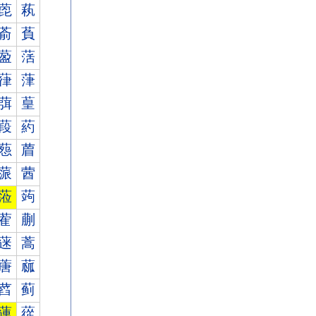
萞
萟
萮
萯
萾
萿
葎
葏
葞
葟
葮
葯
葾
葿
蒎
蒏
蒞
蒟
蒮
蒯
蒾
蒿
蓎
蓏
蓞
蓟
蓮
蓯