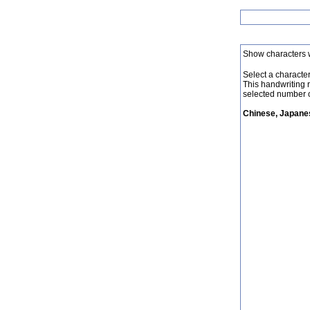
Show characters 
Select a character 
This handwriting 
selected number o
Chinese, Japanes