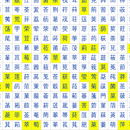
茰
茱
茲
茳
茴
茵
茶
茷
茸
茹
茺
茻
茼
茽
荀
荁
荂
荃
荄
荅
荆
荇
荈
草
荊
荋
荌
荍
荐
荑
荒
荓
荔
荕
荖
荗
荘
荙
荚
荛
荜
荝
荠
荡
荢
荣
荤
荥
荦
荧
荨
荩
荪
荫
荬
荭
荰
荱
荲
荳
荴
荵
荶
荷
荸
荹
荺
荻
荼
荽
莀
莁
莂
莃
莄
莅
莆
莇
莈
莉
莊
莋
莌
莍
莐
莑
莒
莓
莔
莕
莖
莗
莘
莙
莚
莛
莜
莝
莠
莡
莢
莣
莤
莥
莦
莧
莨
莩
莪
莫
莬
莭
莰
莱
莲
莳
莴
莵
莶
获
莸
莹
莺
莻
莼
莽
菀
菁
菂
菃
菄
菅
菆
菇
菈
菉
菊
菋
菌
菍
菐
菑
菒
菓
菔
菕
菖
菗
菘
菙
菚
菛
菜
菝
菠
菡
菢
菣
菤
菥
菦
菧
菨
菩
菪
菫
菬
菭
菰
菱
菲
菳
菴
菵
菶
菷
菸
菹
菺
菻
菼
菽
萀
萁
萂
萃
萄
萅
萆
萇
萈
萉
萊
萋
萌
萍