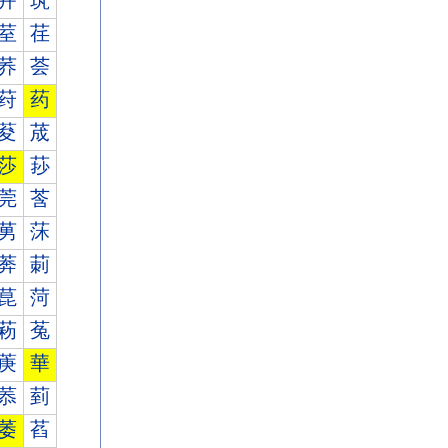
茾
茿
荎
荏
荞
荟
荮
药
荾
荿
莎
莏
莞
莟
莮
莯
莾
莿
菎
菏
菞
菟
菮
華
菾
菿
萎
萏