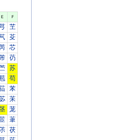
E
F
芎
芏
芞
芟
芮
芯
芾
芿
苎
苏
苞
苟
苮
苯
苾
苿
茎
茏
茞
茟
茮
茯