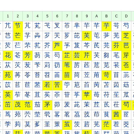
1
2
3
4
5
6
7
8
9
A
B
C
D
芀
芁
节
芃
芄
芅
芆
芇
芈
芉
芊
芋
芌
芍
芐
芑
芒
芓
芔
芕
芖
芗
芘
芙
芚
芛
芜
芝
芠
芡
芢
芣
芤
芥
芦
芧
芨
芩
芪
芫
芬
芭
芰
花
芲
芳
芴
芵
芶
芷
芸
芹
芺
芻
芼
芽
苀
苁
苂
苃
苄
苅
苆
苇
苈
苉
苊
苋
苌
苍
苐
苑
苒
苓
苔
苕
苖
苗
苘
苙
苚
苛
苜
苝
苠
苡
苢
苣
苤
若
苦
苧
苨
苩
苪
苫
苬
苭
苰
英
苲
苳
苴
苵
苶
苷
苸
苹
苺
苻
苼
苽
茀
茁
茂
范
茄
茅
茆
茇
茈
茉
茊
茋
茌
茍
茐
茑
茒
茓
茔
茕
茖
茗
茘
茙
茚
茛
茜
茝
茠
茡
茢
茣
茤
茥
茦
茧
茨
茩
茪
茫
茬
茭