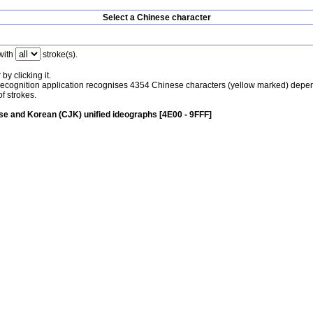
Select a Chinese character
with
stroke(s).
by clicking it.
recognition application recognises 4354 Chinese characters (yellow marked) depe
f strokes.
e and Korean (CJK) unified ideographs [4E00 - 9FFF]