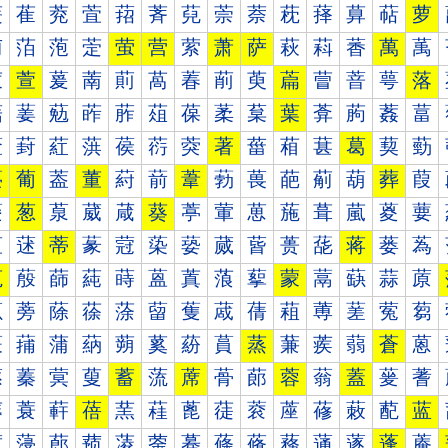
萐
萑
萒
萓
萔
萕
萖
萗
萘
萙
萚
萛
萜
萝
萠
萡
萢
萣
萤
营
萦
萧
萨
萩
萪
萫
萬
萭
萰
萱
萲
萳
萴
萵
萶
萷
萸
萹
萺
萻
萼
落
葀
葁
葂
葃
葄
葅
葆
葇
葈
葉
葊
葋
葌
葍
葐
葑
葒
葓
葔
葕
葖
著
葘
葙
葚
葛
葜
葝
葠
葡
葢
董
葤
葥
葦
葧
葨
葩
葪
葫
葬
葭
葰
葱
葲
葳
葴
葵
葶
葷
葸
葹
葺
葻
葼
葽
蒀
蒁
蒂
蒃
蒄
蒅
蒆
蒇
蒈
蒉
蒊
蒋
蒌
蒍
蒐
蒑
蒒
蒓
蒔
蒕
蒖
蒗
蒘
蒙
蒚
蒛
蒜
蒝
蒠
蒡
蒢
蒣
蒤
蒥
蒦
蒧
蒨
蒩
蒪
蒫
蒬
蒭
蒰
蒱
蒲
蒳
蒴
蒵
蒶
蒷
蒸
蒹
蒺
蒻
蒼
蒽
蓀
蓁
蓂
蓃
蓄
蓅
蓆
蓇
蓈
蓉
蓊
蓋
蓌
蓍
蓐
蓑
蓒
蓓
蓔
蓕
蓖
蓗
蓘
蓙
蓚
蓛
蓜
蓝
蓠
蓡
蓢
蓣
蓤
蓥
蓦
蓧
蓨
蓩
蓪
蓫
蓬
蓭