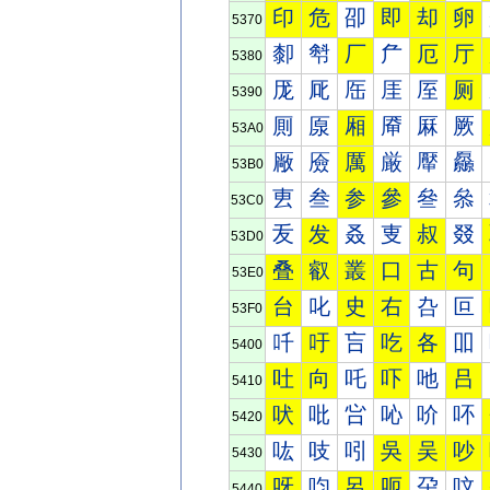
印
危
卲
即
却
卵
5370
厀
厁
厂
厃
厄
厅
5380
厐
厑
厒
厓
厔
厕
5390
厠
厡
厢
厣
厤
厥
53A0
厰
厱
厲
厳
厴
厵
53B0
叀
叁
参
參
叄
叅
53C0
叐
发
叒
叓
叔
叕
53D0
叠
叡
叢
口
古
句
53E0
台
叱
史
右
叴
叵
53F0
吀
吁
吂
吃
各
吅
5400
吐
向
吒
吓
吔
吕
5410
吠
吡
吢
吣
吤
吥
5420
吰
吱
吲
吳
吴
吵
5430
呀
呁
呂
呃
呄
呅
5440