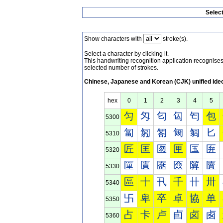
Selec
Show characters with
stroke(s).
Select a character by clicking it.
This handwriting recognition application recognis
selected number of strokes.
Chinese, Japanese and Korean (CJK) unified ide
hex
0
1
2
3
4
5
匀
匁
匂
匃
匄
包
5300
匐
匑
匒
匓
匔
匕
5310
匠
匡
匢
匣
匤
匥
5320
匰
匱
匲
匳
匴
匵
5330
區
十
卂
千
卄
卅
5340
卐
卑
卒
卓
協
单
5350
占
卡
卢
卣
卤
卥
5360