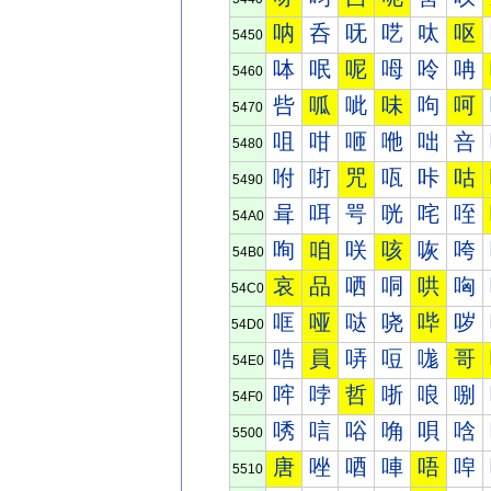
呐
呑
呒
呓
呔
呕
5450
呠
呡
呢
呣
呤
呥
5460
呰
呱
呲
味
呴
呵
5470
咀
咁
咂
咃
咄
咅
5480
咐
咑
咒
咓
咔
咕
5490
咠
咡
咢
咣
咤
咥
54A0
咰
咱
咲
咳
咴
咵
54B0
哀
品
哂
哃
哄
哅
54C0
哐
哑
哒
哓
哔
哕
54D0
哠
員
哢
哣
哤
哥
54E0
哰
哱
哲
哳
哴
哵
54F0
唀
唁
唂
唃
唄
唅
5500
唐
唑
唒
唓
唔
唕
5510