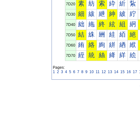
素
紡
索
紣
紤
紥
7D20
細
紱
紲
紳
紴
紵
7D30
絀
絁
終
絃
組
絅
7D40
結
絑
絒
絓
絔
絕
7D50
絠
絡
絢
絣
絤
絥
7D60
絰
統
絲
絳
絴
絵
7D70
Pages:
1
2
3
4
5
6
7
8
9
10
11
12
13
14
15
16
17