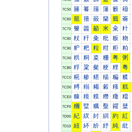
籐
籑
籒
籓
籔
籕
7C50
籠
籡
籢
籣
籤
籥
7C60
籰
籱
籲
米
籴
籵
7C70
粀
粁
粂
粃
粄
粅
7C80
粐
粑
粒
粓
粔
粕
7C90
粠
粡
粢
粣
粤
粥
7CA0
粰
粱
粲
粳
粴
粵
7CB0
糀
糁
糂
糃
糄
糅
7CC0
糐
糑
糒
糓
糔
糕
7CD0
糠
糡
糢
糣
糤
糥
7CE0
糰
糱
糲
糳
糴
糵
7CF0
紀
紁
紂
紃
約
紅
7D00
紐
紑
紒
紓
純
紕
7D10