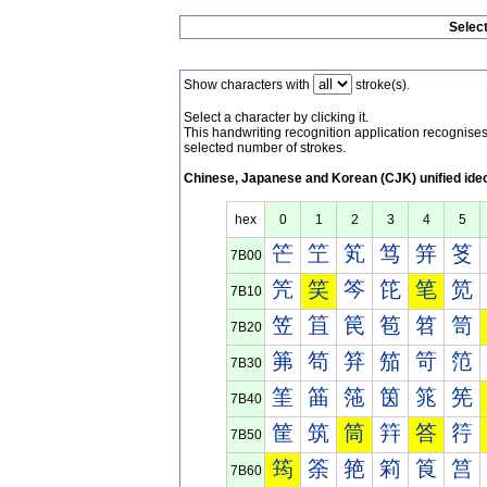
Selec
Show characters with
stroke(s).
Select a character by clicking it.
This handwriting recognition application recognis
selected number of strokes.
Chinese, Japanese and Korean (CJK) unified ide
hex
0
1
2
3
4
5
笀
笁
笂
笃
笄
笅
7B00
笐
笑
笒
笓
笔
笕
7B10
笠
笡
笢
笣
笤
笥
7B20
笰
笱
笲
笳
笴
笵
7B30
筀
筁
筂
筃
筄
筅
7B40
筐
筑
筒
筓
答
筕
7B50
筠
筡
筢
筣
筤
筥
7B60