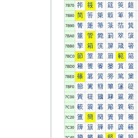
筰
筱
筲
筳
筴
筵
7B70
简
箁
箂
箃
箄
箅
7B80
箐
箑
箒
箓
箔
箕
7B90
箠
管
箢
箣
箤
箥
7BA0
箰
箱
箲
箳
箴
箵
7BB0
節
篁
篂
篃
範
篅
7BC0
篐
篑
篒
篓
篔
篕
7BD0
篠
篡
篢
篣
篤
篥
7BE0
篰
篱
篲
篳
篴
篵
7BF0
簀
簁
簂
簃
簄
簅
7C00
簐
簑
簒
簓
簔
簕
7C10
簠
簡
簢
簣
簤
簥
7C20
簰
簱
簲
簳
簴
簵
7C30
籀
籁
籂
籃
籄
籅
7C40