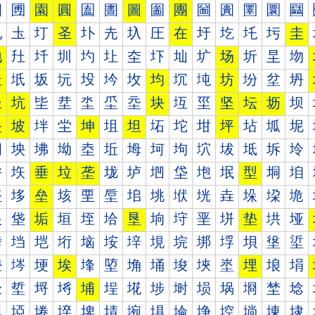
圐
圑
園
圓
圔
圕
圖
圗
團
圙
圚
圛
圜
圝
圠
圡
圢
圣
圤
圥
圦
圧
在
圩
圪
圫
圬
圭
地
圱
圲
圳
圴
圵
圶
圷
圸
圹
场
圻
圼
圽
址
坁
坂
坃
坄
坅
坆
均
坈
坉
坊
坋
坌
坍
坐
坑
坒
坓
坔
坕
坖
块
坘
坙
坚
坛
坜
坝
坠
坡
坢
坣
坤
坥
坦
坧
坨
坩
坪
坫
坬
坭
坰
坱
坲
坳
坴
坵
坶
坷
坸
坹
坺
坻
坼
坽
垀
垁
垂
垃
垄
垅
垆
垇
垈
垉
垊
型
垌
垍
垐
垑
垒
垓
垔
垕
垖
垗
垘
垙
垚
垛
垜
垝
垠
垡
垢
垣
垤
垥
垦
垧
垨
垩
垪
垫
垬
垭
垰
垱
垲
垳
垴
垵
垶
垷
垸
垹
垺
垻
垼
垽
埀
埁
埂
埃
埄
埅
埆
埇
埈
埉
埊
埋
埌
埍
埐
埑
埒
埓
埔
埕
埖
埗
埘
埙
埚
埛
埜
埝
埠
埡
埢
埣
埤
埥
埦
埧
埨
埩
埪
埫
埬
埭