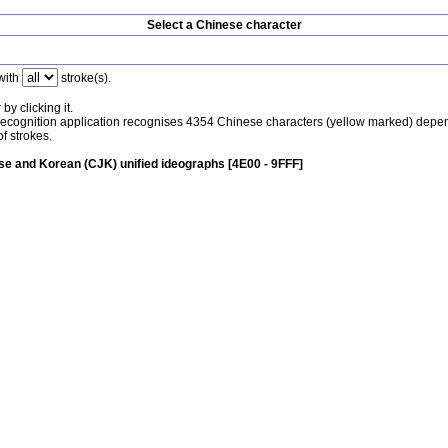
Select a Chinese character
with
stroke(s).
by clicking it.
recognition application recognises 4354 Chinese characters (yellow marked) depe
f strokes.
e and Korean (CJK) unified ideographs [4E00 - 9FFF]