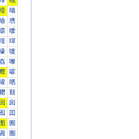
嘾
嘿
噎
噏
噞
噟
噮
噯
噾
噿
嚎
嚏
嚞
嚟
嚮
嚯
嚾
嚿
囎
囏
回
囟
囮
囯
图
囿
圎
圏