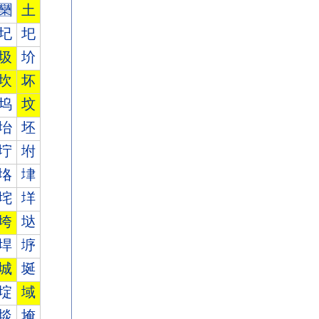
圞
土
圮
圯
圾
圿
坎
坏
坞
坟
坮
坯
坾
坿
垎
垏
垞
垟
垮
垯
垾
垿
城
埏
埞
域
埮
埯