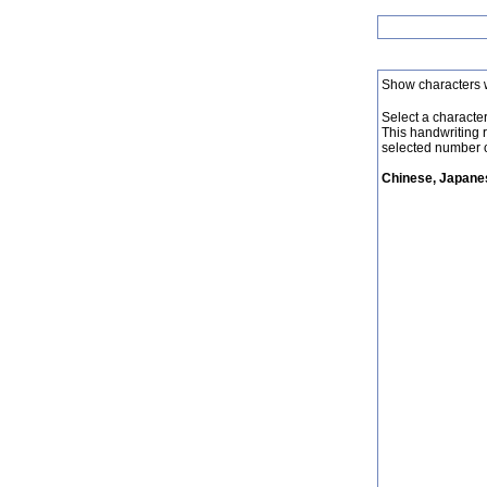
Show characters 
Select a character 
This handwriting 
selected number o
Chinese, Japanes