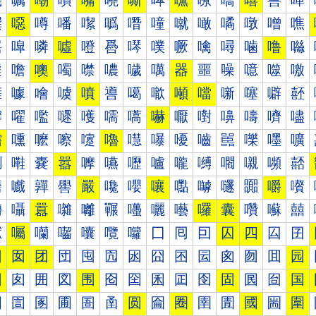
嘰
嘱
嘲
嘳
嘴
嘵
嘶
嘷
嘸
嘹
嘺
嘻
嘼
嘽
噀
噁
噂
噃
噄
噅
噆
噇
噈
噉
噊
噋
噌
噍
噐
噑
噒
噓
噔
噕
噖
噗
噘
噙
噚
噛
噜
噝
噠
噡
噢
噣
噤
噥
噦
噧
器
噩
噪
噫
噬
噭
噰
噱
噲
噳
噴
噵
噶
噷
噸
噹
噺
噻
噼
噽
嚀
嚁
嚂
嚃
嚄
嚅
嚆
嚇
嚈
嚉
嚊
嚋
嚌
嚍
嚐
嚑
嚒
嚓
嚔
嚕
嚖
嚗
嚘
嚙
嚚
嚛
嚜
嚝
嚠
嚡
嚢
嚣
嚤
嚥
嚦
嚧
嚨
嚩
嚪
嚫
嚬
嚭
嚰
嚱
嚲
嚳
嚴
嚵
嚶
嚷
嚸
嚹
嚺
嚻
嚼
嚽
囀
囁
囂
囃
囄
囅
囆
囇
囈
囉
囊
囋
囌
囍
囐
囑
囒
囓
囔
囕
囖
囗
囘
囙
囚
四
囜
囝
因
囡
团
団
囤
囥
囦
囧
囨
囩
囪
囫
囬
园
困
囱
囲
図
围
囵
囶
囷
囸
囹
固
囻
囼
国
圀
圁
圂
圃
圄
圅
圆
圇
圈
圉
圊
國
圌
圍