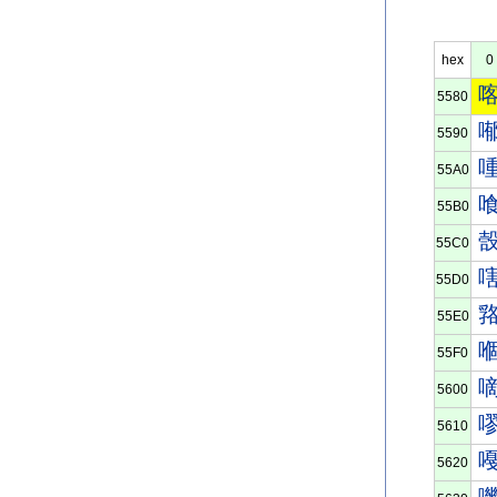
hex
0
5580
5590
55A0
55B0
55C0
55D0
55E0
55F0
5600
5610
5620