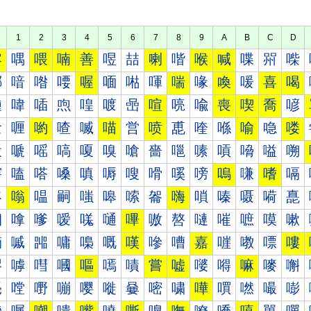
1
2
3
4
5
6
7
8
9
A
B
C
D
喀
喁
喂
喃
善
喅
喆
喇
喈
喉
喊
喋
喌
喍
喐
喑
喒
喓
喔
喕
喖
喗
喘
喙
喚
喛
喜
喝
喠
喡
喢
喣
喤
喥
喦
喧
喨
喩
喪
喫
喬
喭
喰
喱
喲
喳
喴
喵
営
喷
喸
喹
喺
喻
喼
喽
嗀
嗁
嗂
嗃
嗄
嗅
嗆
嗇
嗈
嗉
嗊
嗋
嗌
嗍
嗐
嗑
嗒
嗓
嗔
嗕
嗖
嗗
嗘
嗙
嗚
嗛
嗜
嗝
嗠
嗡
嗢
嗣
嗤
嗥
嗦
嗧
嗨
嗩
嗪
嗫
嗬
嗭
嗰
嗱
嗲
嗳
嗴
嗵
嗶
嗷
嗸
嗹
嗺
嗻
嗼
嗽
嘀
嘁
嘂
嘃
嘄
嘅
嘆
嘇
嘈
嘉
嘊
嘋
嘌
嘍
嘐
嘑
嘒
嘓
嘔
嘕
嘖
嘗
嘘
嘙
嘚
嘛
嘜
嘝
嘠
嘡
嘢
嘣
嘤
嘥
嘦
嘧
嘨
嘩
嘪
嘫
嘬
嘭