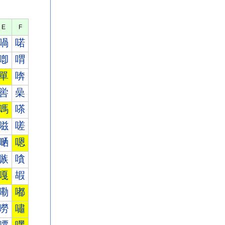
E
F
喎
喏
喞
喟
單
喯
喾
喿
嗎
嗏
嗞
嗟
嗮
嗯
嗾
嗿
嘎
嘏
嘞
嘟
嘮
嘯