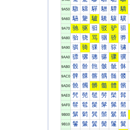
驐
驑
驒
驓
驔
驕
9A50
驠
驡
驢
驣
驤
驥
9A60
驰
驱
驲
驳
驴
驵
9A70
骀
骁
骂
骃
骄
骅
9A80
骐
骑
骒
骓
骔
骕
9A90
骠
骡
骢
骣
骤
骥
9AA0
骰
骱
骲
骳
骴
骵
9AB0
髀
髁
髂
髃
髄
髅
9AC0
髐
髑
髒
髓
體
髕
9AD0
髠
髡
髢
髣
髤
髥
9AE0
髰
髱
髲
髳
髴
髵
9AF0
鬀
鬁
鬂
鬃
鬄
鬅
9B00
鬐
鬑
鬒
鬓
鬔
鬕
9B10