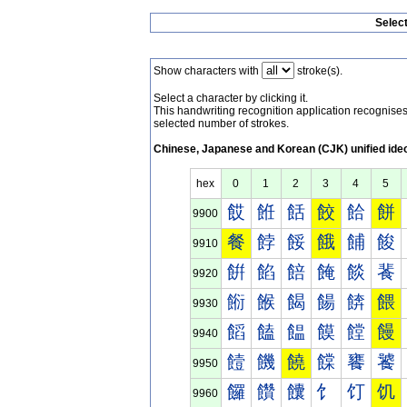
Selec
Show characters with
stroke(s).
Select a character by clicking it.
This handwriting recognition application recognis
selected number of strokes.
Chinese, Japanese and Korean (CJK) unified ide
hex
0
1
2
3
4
5
餀
餁
餂
餃
餄
餅
9900
餐
餑
餒
餓
餔
餕
9910
餠
餡
餢
餣
餤
餥
9920
餰
餱
餲
餳
餴
餵
9930
饀
饁
饂
饃
饄
饅
9940
饐
饑
饒
饓
饔
饕
9950
饠
饡
饢
饣
饤
饥
9960