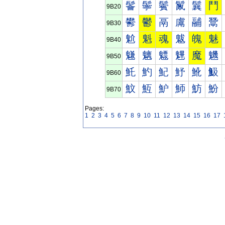
鬠
鬡
鬢
鬣
鬤
鬥
9B20
鬰
鬱
鬲
鬳
鬴
鬵
9B30
魀
魁
魂
魃
魄
魅
9B40
魐
魑
魒
魓
魔
魕
9B50
魠
魡
魢
魣
魤
魥
9B60
魰
魱
魲
魳
魴
魵
9B70
Pages:
1
2
3
4
5
6
7
8
9
10
11
12
13
14
15
16
17