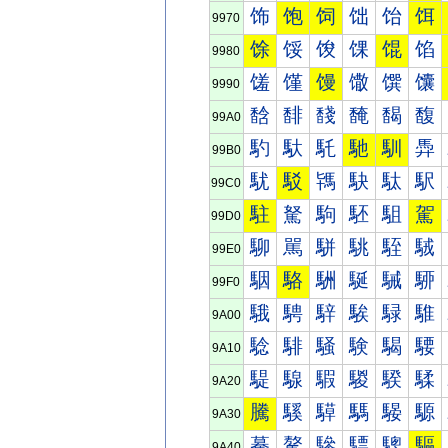
饰
饱
饲
饳
饴
饵
9970
馀
馁
馂
馃
馄
馅
9980
馐
馑
馒
馓
馔
馕
9990
馠
馡
馢
馣
馤
馥
99A0
馰
馱
馲
馳
馴
馵
99B0
駀
駁
駂
駃
駄
駅
99C0
駐
駑
駒
駓
駔
駕
99D0
駠
駡
駢
駣
駤
駥
99E0
駰
駱
駲
駳
駴
駵
99F0
騀
騁
騂
騃
騄
騅
9A00
騐
騑
騒
験
騔
騕
9A10
騠
騡
騢
騣
騤
騥
9A20
騰
騱
騲
騳
騴
騵
9A30
驀
驁
驂
驃
驄
驅
9A40